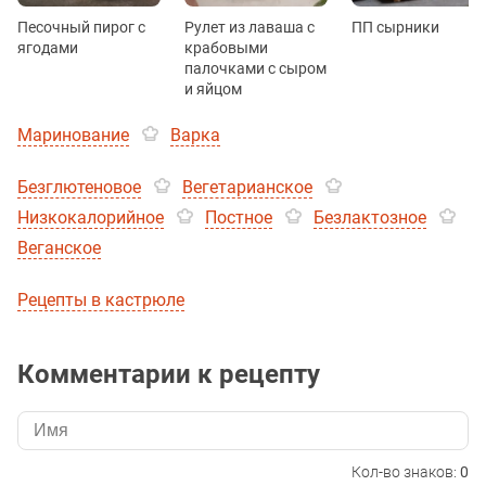
Песочный пирог с
Рулет из лаваша с
ПП сырники
ягодами
крабовыми
палочками с сыром
и яйцом
Маринование
Варка
Безглютеновое
Вегетарианское
Низкокалорийное
Постное
Безлактозное
Веганское
Рецепты в кастрюле
Комментарии к рецепту
Кол-во знаков:
0