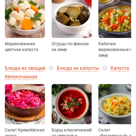
Маринованная
Огурцы по-фински
Кабачки
цветная капуста
на зиму
маринованные на
зиму
Блюда из овощей
Блюда из капусты
Капуста
белокочанная
Салат Кремлёвская
Борщ классический
Салат
хряпа
со свёклой и
«Витаминный» из