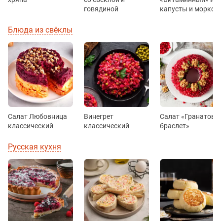
говядиной
капусты и морков
Блюда из свёклы
Салат Любовница
Винегрет
Салат «Гранатовы
классический
классический
браслет»
Русская кухня