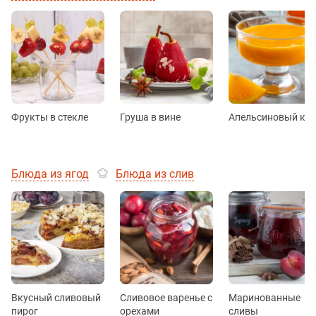
Фрукты в стекле
Груша в вине
Апельсиновый ку
Блюда из ягод
Блюда из слив
Вкусный сливовый
Сливовое варенье с
Маринованные
пирог
орехами
сливы