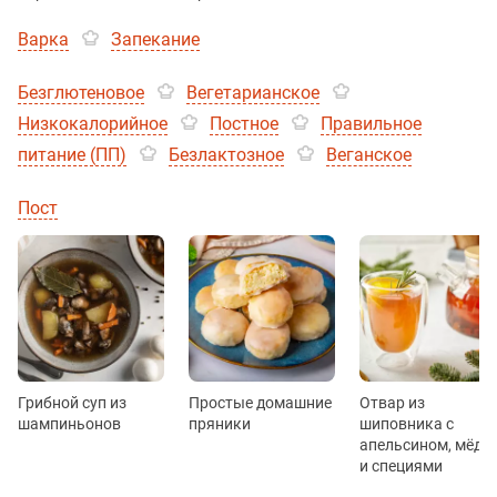
Варка
Запекание
Безглютеновое
Вегетарианское
Низкокалорийное
Постное
Правильное
питание (ПП)
Безлактозное
Веганское
Пост
Грибной суп из
Простые домашние
Отвар из
шампиньонов
пряники
шиповника с
апельсином, мёдо
и специями