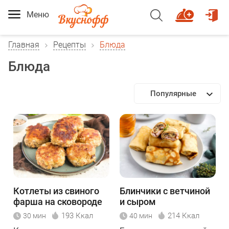
Меню
Главная
Рецепты
Блюда
Блюда
Популярные
Котлеты из свиного
Блинчики с ветчиной
фарша на сковороде
и сыром
193 Ккал
214 Ккал
30 мин
40 мин