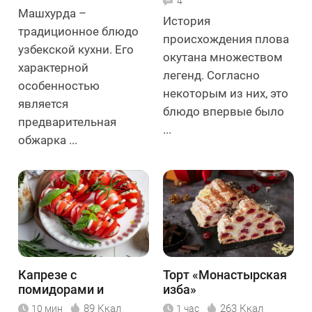
4
Машхурда –
История
традиционное блюдо
происхождения плова
узбекской кухни. Его
окутана множеством
характерной
легенд. Согласно
особенностью
некоторым из них, это
является
блюдо впервые было
предварительная
...
обжарка ...
Капрезе с
Торт «Монастырская
помидорами и
изба»
моцареллой
89 Ккал
263 Ккал
10 мин
1 час