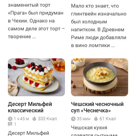
знаменитый торт
Мало кто знает, что
«Прага» был придуман
глинтвейн изначально
в Чехии. Однако на
был холодным
самом деле этот торт –
напитком. В Древнем
творение ...
Риме люди добавляли
в вино ломтики ...
Десерт Мильфей
Чешский чесночный
классический
суп «Чеснечка»
333 Ккал
61 Ккал
1 ч 45 м
35 мин
1
Чешская кухня
Десерт Мильфей
славится сытными