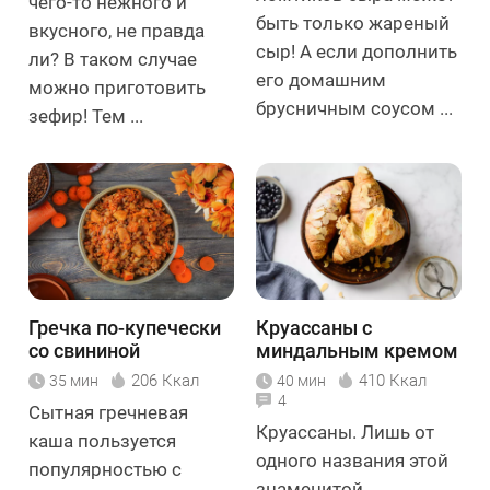
чего-то нежного и
быть только жареный
вкусного, не правда
сыр! А если дополнить
ли? В таком случае
его домашним
можно приготовить
брусничным соусом ...
зефир! Тем ...
Гречка по-купечески
Круассаны с
со свининой
миндальным кремом
206 Ккал
410 Ккал
35 мин
40 мин
4
Сытная гречневая
Круассаны. Лишь от
каша пользуется
одного названия этой
популярностью с
знаменитой