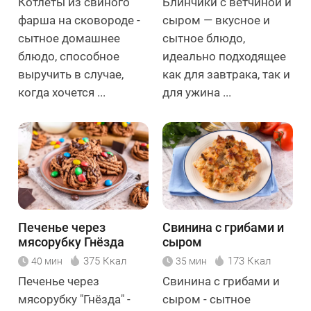
Котлеты из свиного
Блинчики с ветчиной и
фарша на сковороде -
сыром — вкусное и
сытное домашнее
сытное блюдо,
блюдо, способное
идеально подходящее
выручить в случае,
как для завтрака, так и
когда хочется ...
для ужина ...
Печенье через
Свинина с грибами и
мясорубку Гнёзда
сыром
375 Ккал
173 Ккал
40 мин
35 мин
Печенье через
Свинина с грибами и
мясорубку "Гнёзда" -
сыром - сытное