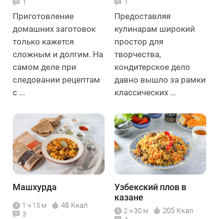
1
1
Приготовление
Предоставляя
домашних заготовок
кулинарам широкий
только кажется
простор для
сложным и долгим. На
творчества,
самом деле при
кондитерское дело
следовании рецептам
давно вышло за рамки
с ...
классических ...
Машхурда
Узбекский плов в
казане
48 Ккал
1 ч 15 м
205 Ккал
2 ч 30 м
3