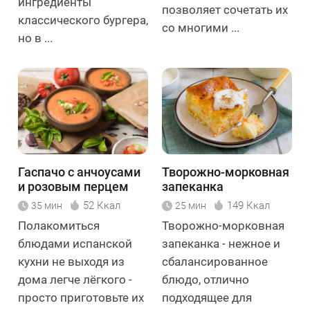
ингредиенты
позволяет сочетать их
классического бургера,
со многими ...
но в ...
Гаспачо с анчоусами
Творожно-морковная
и розовым перцем
запеканка
52 Ккал
149 Ккал
35 мин
25 мин
Полакомиться
Творожно-морковная
блюдами испанской
запеканка - нежное и
кухни не выходя из
сбалансированное
дома легче лёгкого -
блюдо, отлично
просто приготовьте их
подходящее для