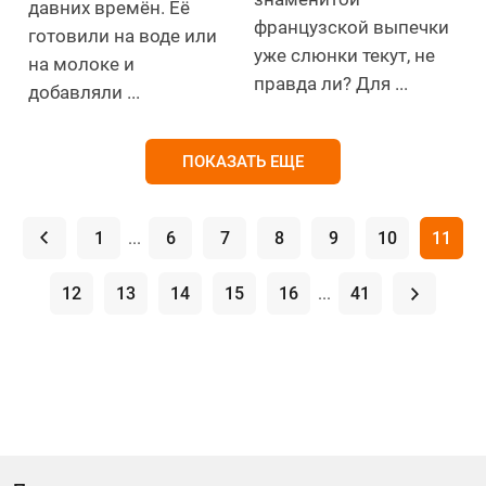
давних времён. Её
французской выпечки
готовили на воде или
уже слюнки текут, не
на молоке и
правда ли? Для ...
добавляли ...
ПОКАЗАТЬ ЕЩЕ
.
1
...
6
7
8
9
10
11
12
13
14
15
16
...
41
.