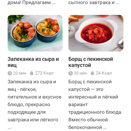
дома! Предлагаем ...
сытного завтрака и ...
Запеканка из сыра и
Борщ с пекинской
яиц
капустой
273 Ккал
24 Ккал
20 мин
30 мин
Запеканка из сыра и
Борщ с пекинской
яиц - лёгкое,
капустой — это
питательное и вкусное
интересный и лёгкий
блюдо, прекрасно
вариант
подходящее для
традиционного блюда.
завтрака или лёгкого
Вместо обычной
...
белокочанной ...