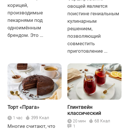
корицей,
овощей является
производимые
поистине гениальным
пекарнями под
кулинарным
одноимённым
решением,
брендом. Это ...
позволяющий
совместить
приготовление ...
Торт «Прага»
Глинтвейн
классический
399 Ккал
1 час
68 Ккал
20 мин
Многие считают, что
1