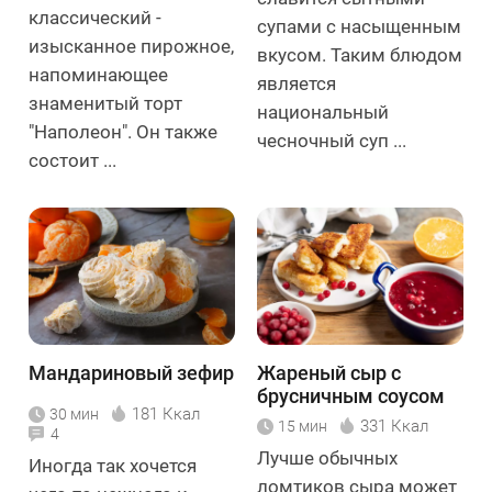
классический -
супами с насыщенным
изысканное пирожное,
вкусом. Таким блюдом
напоминающее
является
знаменитый торт
национальный
"Наполеон". Он также
чесночный суп ...
состоит ...
Мандариновый зефир
Жареный сыр с
брусничным соусом
181 Ккал
30 мин
331 Ккал
15 мин
4
Лучше обычных
Иногда так хочется
ломтиков сыра может