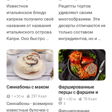
Известное
Рецепты тортов
итальянское блюдо
удивляют своим
капрезе получило своё
многообразием. Эти
название от названия
десерты отличаются не
итальянского острова
только составом
Капри. Оно быстро ...
ингредиентов, но и ...
Синнабоны с маком
Фаршированные
перцы с фаршем и
297 Ккал
1 ч 30 м
рисом
78 Ккал
1 ч 30 м
Синнабоны - всемирно
3
известные булочки с
Фарширование