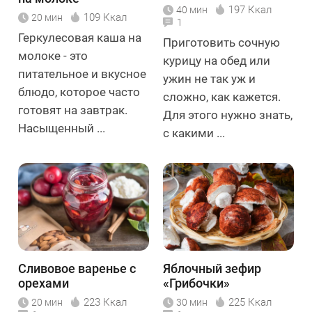
197 Ккал
40 мин
109 Ккал
20 мин
1
Геркулесовая каша на
Приготовить сочную
молоке - это
курицу на обед или
питательное и вкусное
ужин не так уж и
блюдо, которое часто
сложно, как кажется.
готовят на завтрак.
Для этого нужно знать,
Насыщенный ...
с какими ...
Сливовое варенье с
Яблочный зефир
орехами
«Грибочки»
223 Ккал
225 Ккал
20 мин
30 мин