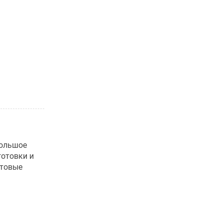
большое
готовки и
отовые