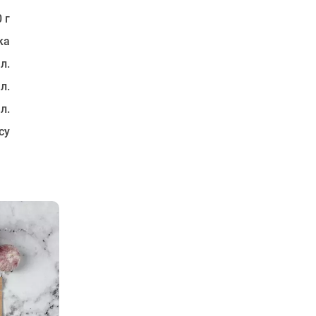
 г
ка
 л.
 л.
 л.
су