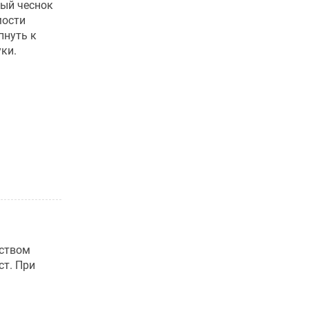
ный чеснок
мости
пнуть к
ки.
еством
ст. При