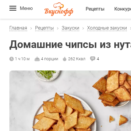
Меню
Рецепты
Конкур
Главная
Рецепты
Закуски
Холодные закуски
Домашние чипсы из нут
1 ч 10 м
4 порции
262 Ккал
4