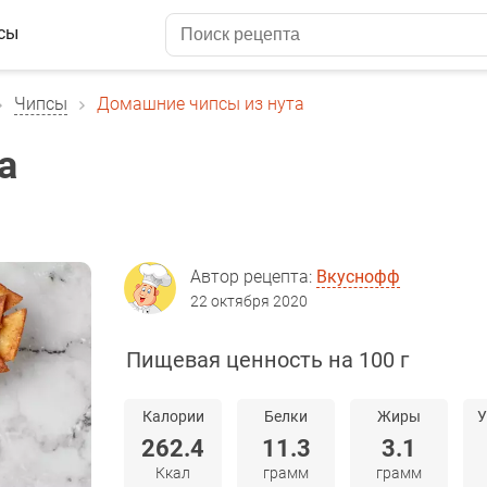
сы
Чипсы
Домашние чипсы из нута
а
Автор рецепта:
Вкуснофф
22 октября 2020
Пищевая ценность на 100 г
Калории
Белки
Жиры
У
262.4
11.3
3.1
Ккал
грамм
грамм