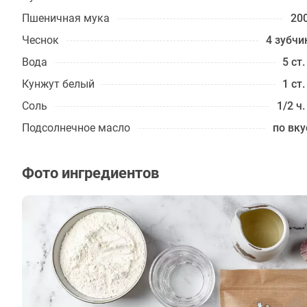
Пшеничная мука
200
Чеснок
4 зубчи
Вода
5 ст.
Кунжут белый
1 ст.
Соль
1/2 ч.
Подсолнечное масло
по вку
Фото ингредиентов