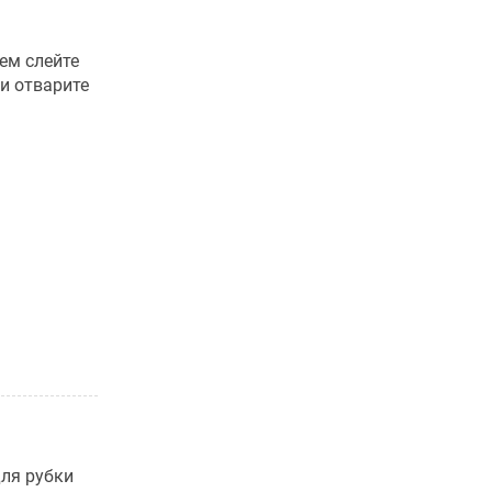
тем слейте
 и отварите
для рубки