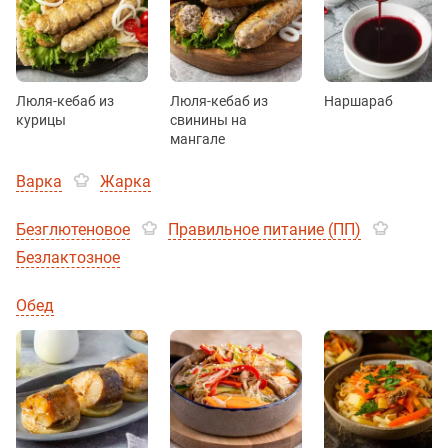
Люля-кебаб из
Люля-кебаб из
Наршараб
курицы
свинины на
мангале
Варка
Жарка
Безглютеновое
Правильное питание (ПП)
Безлактозное
Обед