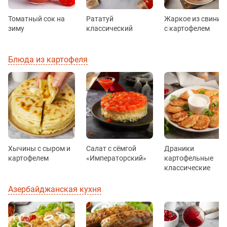
Томатный сок на
Рататуй
Жаркое из свинин
зиму
классический
с картофелем
Блюда из картофеля
Хычины с сыром и
Салат с сёмгой
Драники
картофелем
«Императорский»
картофельные
классические
Азербайджанская кухня