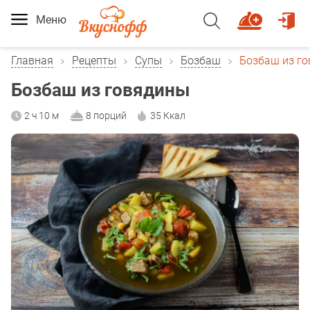
Меню
Главная
Рецепты
Супы
Бозбаш
Бозбаш из г
Бозбаш из говядины
2 ч 10 м
8 порций
35 Ккал