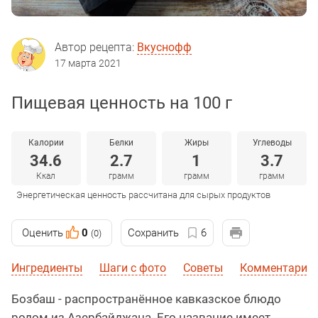
Автор рецепта:
Вкуснофф
17 марта 2021
Пищевая ценность на 100 г
Калории
Белки
Жиры
Углеводы
34.6
2.7
1
3.7
Ккал
грамм
грамм
грамм
Энергетическая ценность рассчитана для сырых продуктов
Оценить
0
Сохранить
6
(0)
Ингредиенты
Шаги с фото
Советы
Комментарии
Бозбаш - распространённое кавказское блюдо
родом из Азербайджана. Его название имеет