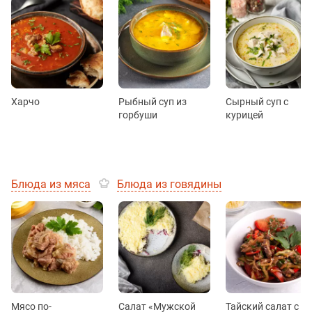
Харчо
Рыбный суп из
Сырный суп с
горбуши
курицей
Блюда из мяса
Блюда из говядины
Мясо по-
Салат «Мужской
Тайский салат с