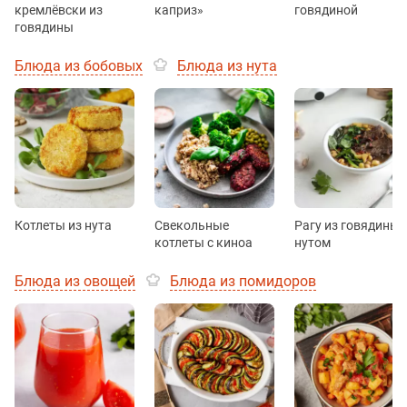
кремлёвски из
каприз»
говядиной
говядины
Блюда из бобовых
Блюда из нута
Котлеты из нута
Свекольные
Рагу из говядины 
котлеты с киноа
нутом
Блюда из овощей
Блюда из помидоров