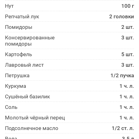
Нут
100 г
Репчатый лук
2 головки
Помидоры
2 шт.
Консервированные
3 шт.
помидоры
Картофель
5 шт.
Лавровый лист
3 шт.
Петрушка
1/2 пучка
Куркума
1 ч. л.
Сушёный базилик
1 ч. л.
Соль
1 ч. л.
Молотый чёрный перец
1 ч. л.
Подсолнечное масло
1/2 ст. л.
Вода
3.5 л