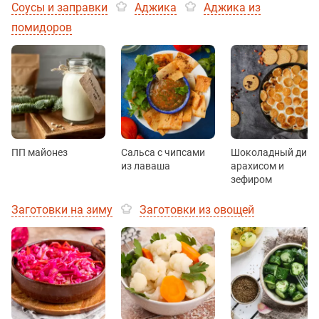
Соусы и заправки
Аджика
Аджика из
помидоров
ПП майонез
Сальса с чипсами
Шоколадный дип 
из лаваша
арахисом и
зефиром
Заготовки на зиму
Заготовки из овощей