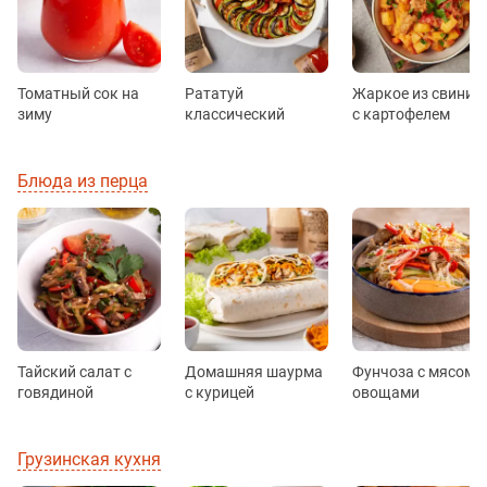
Томатный сок на
Рататуй
Жаркое из свинин
зиму
классический
с картофелем
Блюда из перца
Тайский салат с
Домашняя шаурма
Фунчоза с мясом и
говядиной
с курицей
овощами
Грузинская кухня