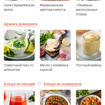
Салат Кремлёвская
Маринованная
«Ленивые»
хряпа
цветная капуста
малосольные
огурцы
Аджика домашняя
Сливочный соус со
Масло с изюмом и
Постный майонез
шпинатом
курагой
Блюда из овощей
Блюда из помидоров