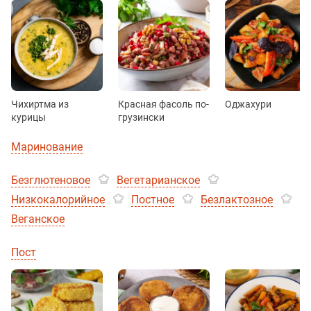
Чихиртма из
Красная фасоль по-
Оджахури
курицы
грузински
Маринование
Безглютеновое
Вегетарианское
Низкокалорийное
Постное
Безлактозное
Веганское
Пост