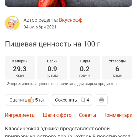
Автор рецепта:
Вкуснофф
04 октября 2021
Пищевая ценность на 100 г
Калории
Белки
Жиры
Углеводы
29.3
0.9
0.2
6
Ккал
грамм
грамм
грамм
Энергетическая ценность рассчитана для сырых продуктов
Оценить
5
Сохранить
4
(6)
Ингредиенты
Шаги с фото
Советы
Комментарии 
Классическая аджика представляет собой
приправу из острого перца, который перетирается