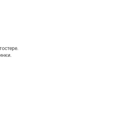
тостере.
инки.