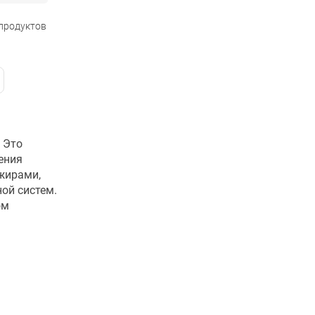
 продуктов
 Это
ения
жирами,
ой систем.
ом