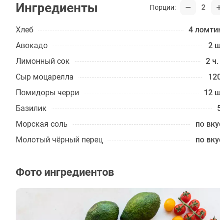
Ингредиенты
2
Порции:
Хлеб
4 ломти
Авокадо
2 ш
Лимонный сок
2 ч.
Сыр моцарелла
120
Помидоры черри
12 ш
Базилик
Морская соль
по вку
Молотый чёрный перец
по вку
Фото ингредиентов