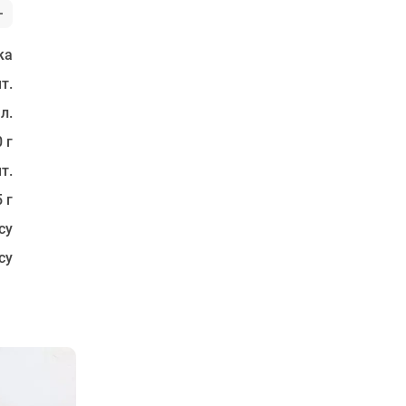
ка
т.
 л.
 г
т.
5 г
су
су