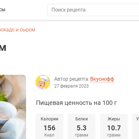
сы
вокадо и сыром
ом
Автор рецепта:
Вкуснофф
27 февраля 2023
Пищевая ценность на 100 г
Калории
Белки
Жиры
У
156
5.3
10.7
Ккал
грамм
грамм