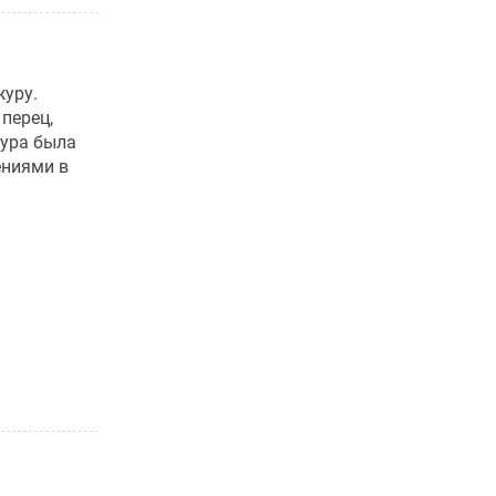
журу.
перец,
тура была
ениями в