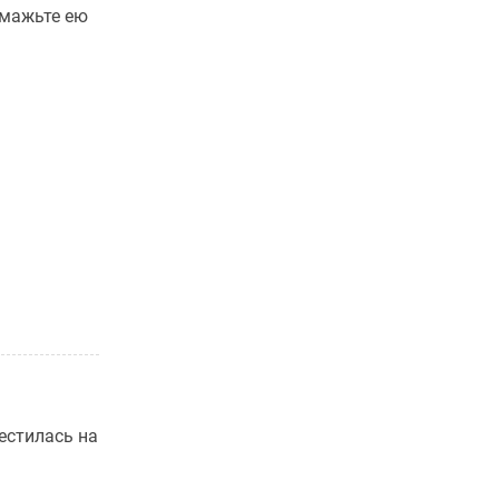
смажьте ею
естилась на