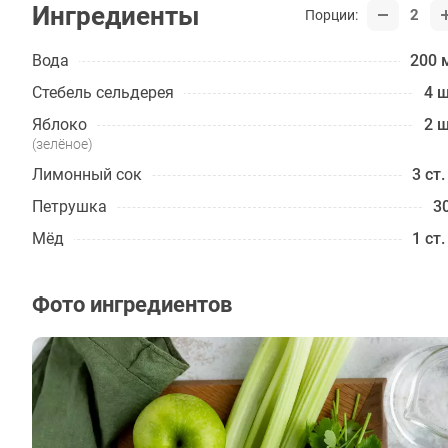
Ингредиенты
2
Порции:
Вода
200 
Стебель сельдерея
4 ш
Яблоко
2 ш
(зелёное)
Лимонный сок
3 ст.
Петрушка
30
Мёд
1 ст.
Фото ингредиентов