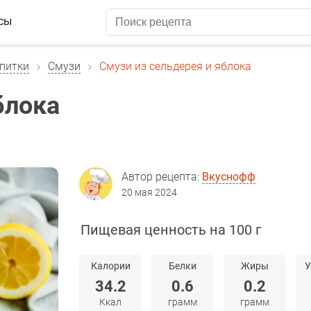
сы
питки
Смузи
Смузи из сельдерея и яблока
блока
Автор рецепта:
Вкуснофф
20 мая 2024
Пищевая ценность на 100 г
Калории
Белки
Жиры
У
34.2
0.6
0.2
Ккал
грамм
грамм