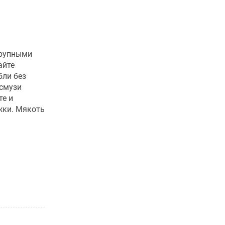
крупными
айте
бли без
 смузи
те и
жки. Мякоть