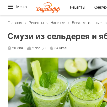
Меню
Рецепты
Конкур
Главная
Рецепты
Напитки
Безалкогольные на
Смузи из сельдерея и я
20 мин
2 порции
34 Ккал