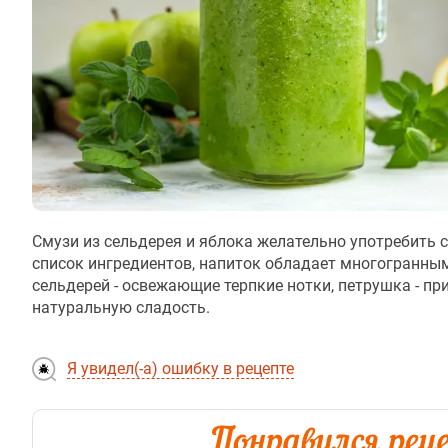
Смузи из сельдерея и яблока желательно употребить 
список ингредиентов, напиток обладает многогранным
сельдерей - освежающие терпкие нотки, петрушка - при
натуральную сладость.
Я увидел(-а) ошибку в рецепте