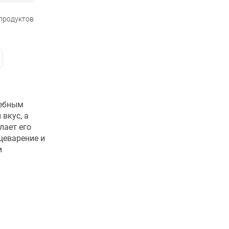
 продуктов
лебным
вкус, а
лает его
щеварение и
и