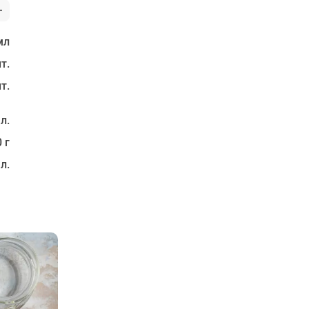
мл
т.
т.
 л.
 г
 л.