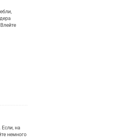
ебли,
ндера
 Влейте
 Если, на
йте немного