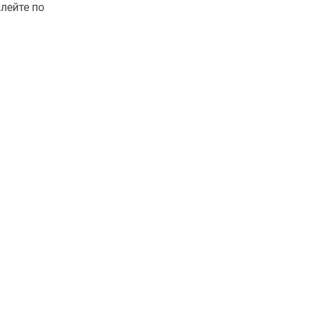
лейте по
!