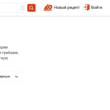
Новый рецепт
Войти
ории
 грибами,
ктную
ярные