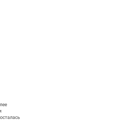
лее
и
 осталась