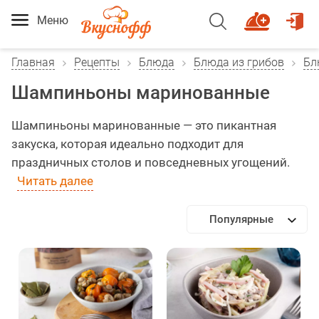
Меню
Главная
Рецепты
Блюда
Блюда из грибов
Бл
Шампиньоны маринованные
Шампиньоны маринованные — это пикантная
закуска, которая идеально подходит для
праздничных столов и повседневных угощений.
Читать далее
Популярные