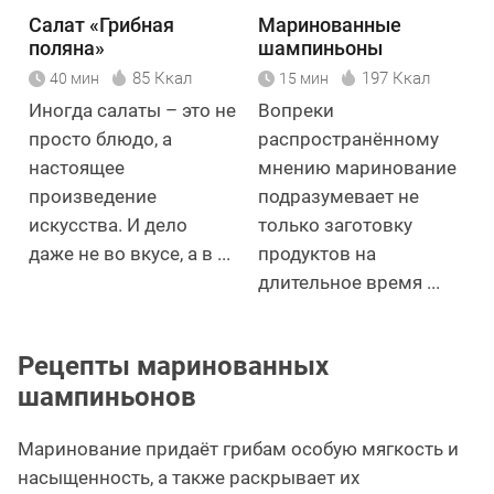
Салат «Грибная
Маринованные
поляна»
шампиньоны
85 Ккал
197 Ккал
40 мин
15 мин
Иногда салаты – это не
Вопреки
просто блюдо, а
распространённому
настоящее
мнению маринование
произведение
подразумевает не
искусства. И дело
только заготовку
даже не во вкусе, а в ...
продуктов на
длительное время ...
Рецепты маринованных
шампиньонов
Маринование придаёт грибам особую мягкость и
насыщенность, а также раскрывает их