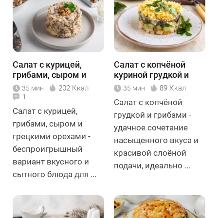
Салат с курицей,
Салат с копчёной
грибами, сыром и
куриной грудкой и
грецкими орехами
грибами
202 Ккал
89 Ккал
35 мин
35 мин
1
Салат с копчёной
Салат с курицей,
грудкой и грибами -
грибами, сыром и
удачное сочетание
грецкими орехами -
насыщенного вкуса и
беспроигрышный
красивой слоёной
вариант вкусного и
подачи, идеально ...
сытного блюда для ...