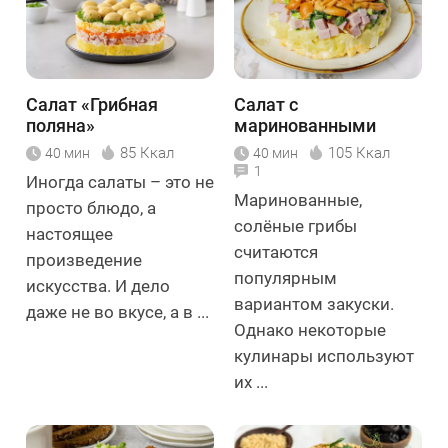
Салат «Грибная
Салат с
поляна»
маринованными
опятами
85 Ккал
105 Ккал
40 мин
40 мин
1
Иногда салаты – это не
Маринованные,
просто блюдо, а
солёные грибы
настоящее
считаются
произведение
популярным
искусства. И дело
вариантом закуски.
даже не во вкусе, а в ...
Однако некоторые
кулинары используют
их ...