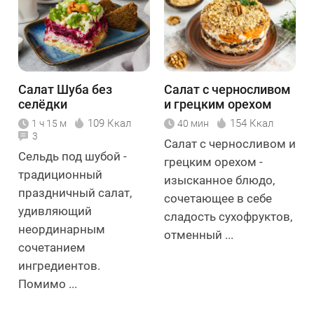
Салат Шуба без
Салат с черносливом
селёдки
и грецким орехом
109 Ккал
154 Ккал
1 ч 15 м
40 мин
3
Салат с черносливом и
Сельдь под шубой -
грецким орехом -
традиционный
изысканное блюдо,
праздничный салат,
сочетающее в себе
удивляющий
сладость сухофруктов,
неординарным
отменный ...
сочетанием
ингредиентов.
Помимо ...