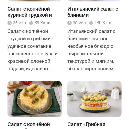
Салат с копчёной
Итальянский салат с
куриной грудкой и
блинами
грибами
89 Ккал
140 Ккал
35 мин
30 мин
Салат с копчёной
Итальянский салат с
грудкой и грибами -
блинами - сытное,
удачное сочетание
необычное блюдо с
насыщенного вкуса и
выразительной
красивой слоёной
текстурой и мягким,
подачи, идеально ...
сбалансированным ...
Салат с копчёной
Салат «Грибная