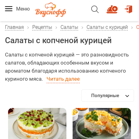
Меню
Главная
Рецепты
Салаты
Салаты с курицей
С
Салаты с копченой курицей
Салаты с копченой курицей — это разновидность
салатов, обладающих особенным вкусом и
ароматом благодаря использованию копченого
куриного мяса.
Читать далее
Популярные