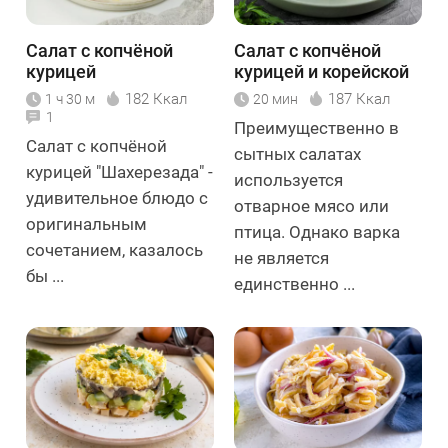
Салат с копчёной
Салат с копчёной
курицей
курицей и корейской
"Шахерезада"
морковью
182 Ккал
187 Ккал
1 ч 30 м
20 мин
1
Преимущественно в
Салат с копчёной
сытных салатах
курицей "Шахерезада" -
используется
удивительное блюдо с
отварное мясо или
оригинальным
птица. Однако варка
сочетанием, казалось
не является
бы ...
единственно ...