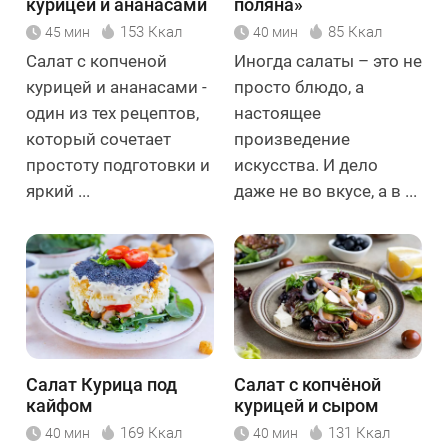
курицей и ананасами
поляна»
153 Ккал
85 Ккал
45 мин
40 мин
Салат с копченой
Иногда салаты – это не
курицей и ананасами -
просто блюдо, а
один из тех рецептов,
настоящее
который сочетает
произведение
простоту подготовки и
искусства. И дело
яркий ...
даже не во вкусе, а в ...
Салат Курица под
Салат с копчёной
кайфом
курицей и сыром
169 Ккал
131 Ккал
40 мин
40 мин