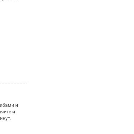
рибами и
рчите и
инут.