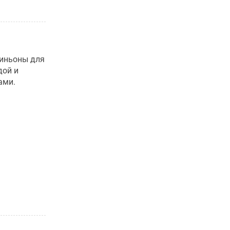
пиньоны для
дой и
ами.