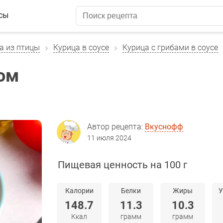
сы
а из птицы
Курица в соусе
Курица с грибами в соусе
ром
Автор рецепта:
Вкуснофф
11 июля 2024
Пищевая ценность на 100 г
Калории
Белки
Жиры
У
148.7
11.3
10.3
Ккал
грамм
грамм