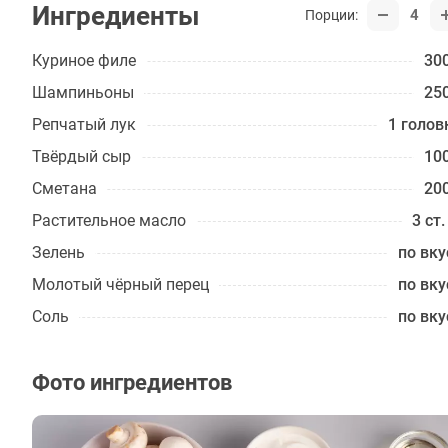
Ингредиенты
4
Порции:
Куриное филе
300
Шампиньоны
250
Репчатый лук
1 голов
Твёрдый сыр
100
Сметана
200
Растительное масло
3 ст.
Зелень
по вку
Молотый чёрный перец
по вку
Соль
по вку
Фото ингредиентов