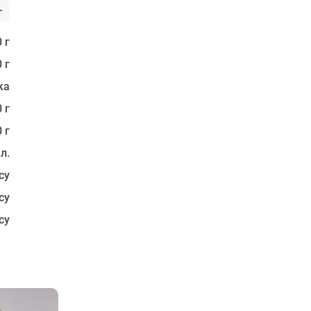
 г
 г
ка
 г
 г
 л.
су
су
су