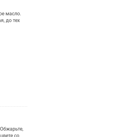
ое масло.
, до тех
 Обжарьте,
 цвете со