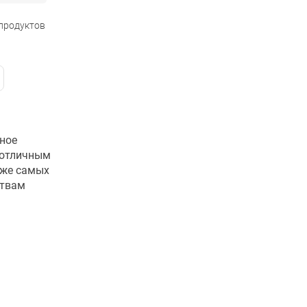
 продуктов
тное
 отличным
аже самых
ствам