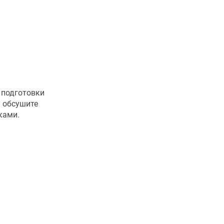
 подготовки
и обсушите
ками.