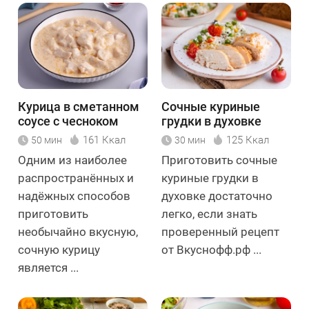
Курица в сметанном
Сочные куриные
соусе с чесноком
грудки в духовке
161 Ккал
125 Ккал
50 мин
30 мин
Одним из наиболее
Приготовить сочные
распространённых и
куриные грудки в
надёжных способов
духовке достаточно
приготовить
легко, если знать
необычайно вкусную,
проверенный рецепт
сочную курицу
от Вкуснофф.рф ...
является ...