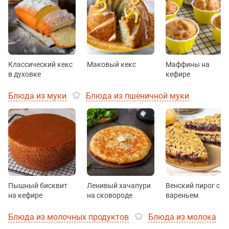
Классический кекс
Маковый кекс
Маффины на
в духовке
кефире
Блюда из муки
Блюда из пшеничной муки
Пышный бисквит
Ленивый хачапури
Венский пирог с
на кефире
на сковороде
вареньем
Блюда из молочных продуктов
Блюда из молока