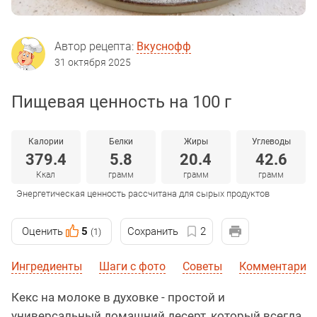
Автор рецепта:
Вкуснофф
31 октября 2025
Пищевая ценность на 100 г
Калории
Белки
Жиры
Углеводы
379.4
5.8
20.4
42.6
Ккал
грамм
грамм
грамм
Энергетическая ценность рассчитана для сырых продуктов
Оценить
5
Сохранить
2
(1)
Ингредиенты
Шаги с фото
Советы
Комментарии
Кекс на молоке в духовке - простой и
универсальный домашний десерт, который всегда