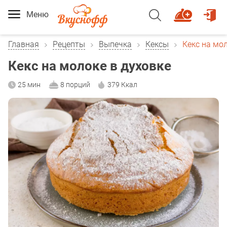
Меню
Главная
Рецепты
Выпечка
Кексы
Кекс на мол
Кекс на молоке в духовке
25 мин
8 порций
379 Ккал