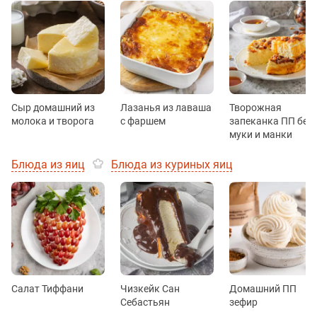
Сыр домашний из
Лазанья из лаваша
Творожная
молока и творога
с фаршем
запеканка ПП без
муки и манки
Блюда из яиц
Блюда из куриных яиц
Салат Тиффани
Чизкейк Сан
Домашний ПП
Себастьян
зефир