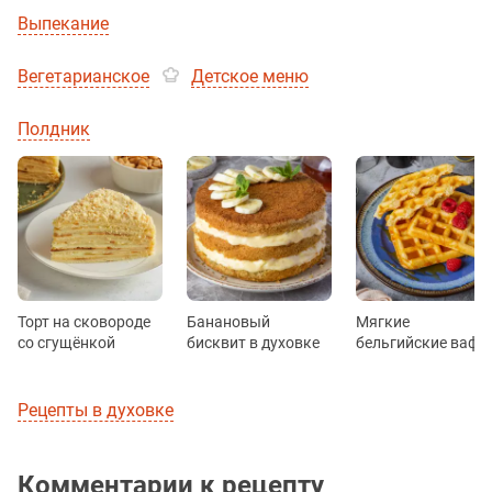
Выпекание
Вегетарианское
Детское меню
Полдник
Торт на сковороде
Банановый
Мягкие
со сгущёнкой
бисквит в духовке
бельгийские вафл
Рецепты в духовке
Комментарии к рецепту