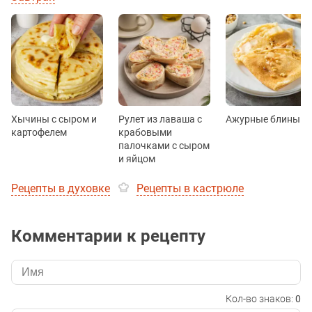
Хычины с сыром и
Рулет из лаваша с
Ажурные блины
картофелем
крабовыми
палочками с сыром
и яйцом
Рецепты в духовке
Рецепты в кастрюле
Комментарии к рецепту
Кол-во знаков:
0