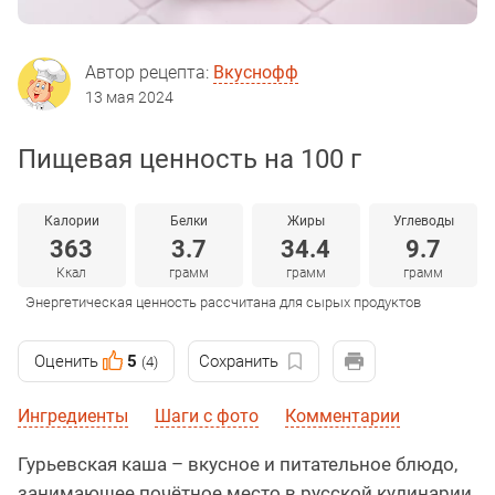
Автор рецепта:
Вкуснофф
13 мая 2024
Пищевая ценность на 100 г
Калории
Белки
Жиры
Углеводы
363
3.7
34.4
9.7
Ккал
грамм
грамм
грамм
Энергетическая ценность рассчитана для сырых продуктов
Оценить
5
Сохранить
(4)
Ингредиенты
Шаги с фото
Комментарии
Гурьевская каша – вкусное и питательное блюдо,
занимающее почётное место в русской кулинарии.