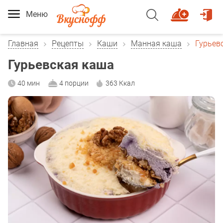
Меню
Главная
Рецепты
Каши
Манная каша
Гурьев
Гурьевская каша
40 мин
4 порции
363 Ккал