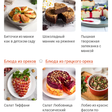
Биточки из манки
Шоколадный
Пышная
как в детском саду
манник на ряженке
творожная
запеканка с
манкой
Блюда из орехов
Блюда из грецкого ореха
Салат Тиффани
Салат Любовница
Лобио из красной
классический
фасоли по-