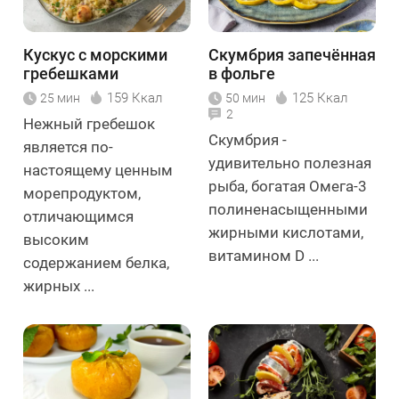
Кускус с морскими
Скумбрия запечённая
гребешками
в фольге
159 Ккал
125 Ккал
25 мин
50 мин
2
Нежный гребешок
Скумбрия -
является по-
удивительно полезная
настоящему ценным
рыба, богатая Омега-3
морепродуктом,
полиненасыщенными
отличающимся
жирными кислотами,
высоким
витамином D ...
содержанием белка,
жирных ...