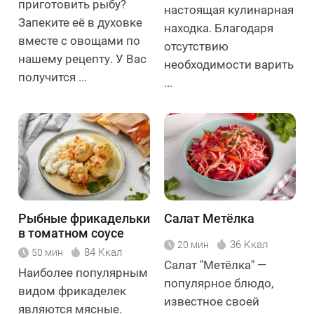
приготовить рыбу?
настоящая кулинарная
Запеките её в духовке
находка. Благодаря
вместе с овощами по
отсутствию
нашему рецепту. У Вас
необходимости варить
получится ...
...
Рыбные фрикадельки
Салат Метёлка
в томатном соусе
36 Ккал
20 мин
84 Ккал
50 мин
Салат "Метёлка" —
Наиболее популярным
популярное блюдо,
видом фрикаделек
известное своей
являются мясные.