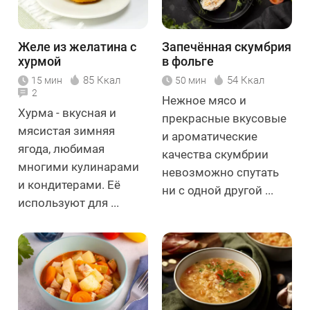
Желе из желатина с
Запечённая скумбрия
хурмой
в фольге
85 Ккал
54 Ккал
15 мин
50 мин
2
Нежное мясо и
Хурма - вкусная и
прекрасные вкусовые
мясистая зимняя
и ароматические
ягода, любимая
качества скумбрии
многими кулинарами
невозможно спутать
и кондитерами. Её
ни с одной другой ...
используют для ...