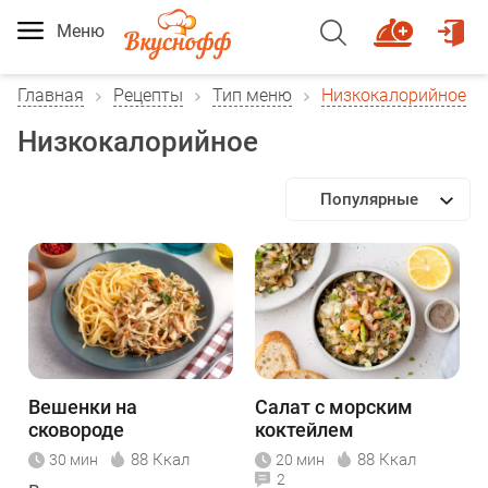
Меню
Главная
Рецепты
Тип меню
Низкокалорийное
Низкокалорийное
Популярные
Вешенки на
Салат с морским
сковороде
коктейлем
88 Ккал
88 Ккал
30 мин
20 мин
2