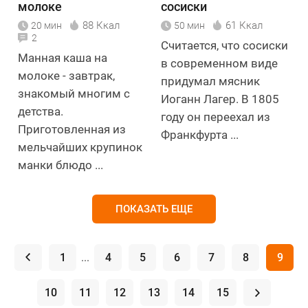
молоке
сосиски
88 Ккал
61 Ккал
20 мин
50 мин
2
Считается, что сосиски
Манная каша на
в современном виде
молоке - завтрак,
придумал мясник
знакомый многим с
Иоганн Лагер. В 1805
детства.
году он переехал из
Приготовленная из
Франкфурта ...
мельчайших крупинок
манки блюдо ...
ПОКАЗАТЬ ЕЩЕ
.
1
...
4
5
6
7
8
9
10
11
12
13
14
15
.