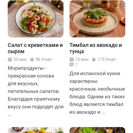
Салат с креветками и
Тимбал из авокадо и
сыром
тунца
96 Ккал
115 Ккал
30 мин
10 мин
1
Морепродукты -
Для испанской кухни
прекрасная основа
характерны
для вкусных,
красочные, необычные
питательных салатов.
блюда. Одним из таких
Благодаря приятному
блюд является тимбал
вкусу они подходят для
из авокадо и ...
...