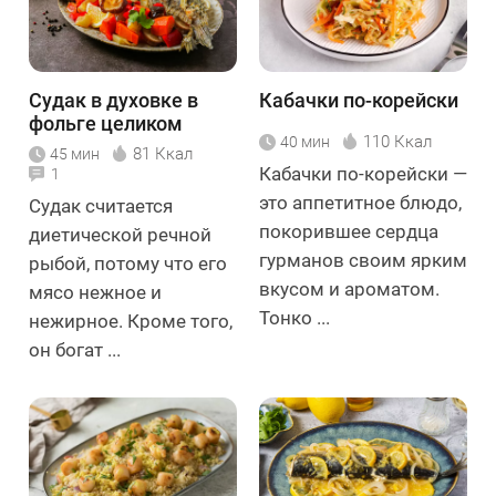
Судак в духовке в
Кабачки по-корейски
фольге целиком
110 Ккал
40 мин
81 Ккал
45 мин
Кабачки по-корейски —
1
это аппетитное блюдо,
Судак считается
покорившее сердца
диетической речной
гурманов своим ярким
рыбой, потому что его
вкусом и ароматом.
мясо нежное и
Тонко ...
нежирное. Кроме того,
он богат ...