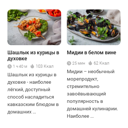
Шашлык из курицы в
Мидии в белом вине
духовке
62 Ккал
25 мин
103 Ккал
1 ч 40 м
Мидии – необычный
Шашлык из курицы в
морепродукт,
духовке - наиболее
стремительно
лёгкий, доступный
завоёвывающий
способ насладиться
популярность в
кавказским блюдом в
домашней кулинарии.
домашних ...
Наиболее ...