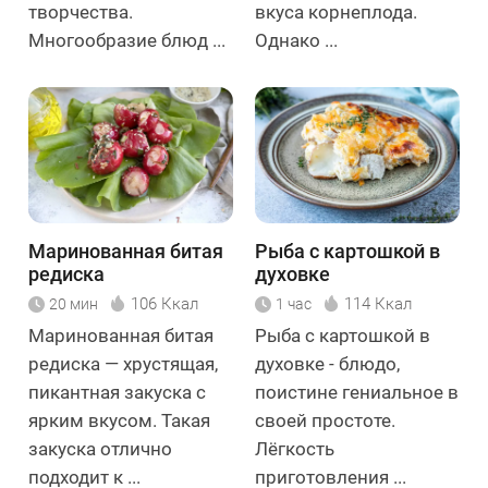
творчества.
вкуса корнеплода.
Многообразие блюд ...
Однако ...
Маринованная битая
Рыба с картошкой в
редиска
духовке
106 Ккал
114 Ккал
20 мин
1 час
Маринованная битая
Рыба с картошкой в
редиска — хрустящая,
духовке - блюдо,
пикантная закуска с
поистине гениальное в
ярким вкусом. Такая
своей простоте.
закуска отлично
Лёгкость
подходит к ...
приготовления ...