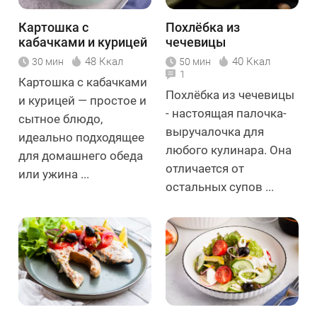
Картошка с
Похлёбка из
кабачками и курицей
чечевицы
48 Ккал
40 Ккал
30 мин
50 мин
1
Картошка с кабачками
Похлёбка из чечевицы
и курицей — простое и
- настоящая палочка-
сытное блюдо,
выручалочка для
идеально подходящее
любого кулинара. Она
для домашнего обеда
отличается от
или ужина ...
остальных супов ...