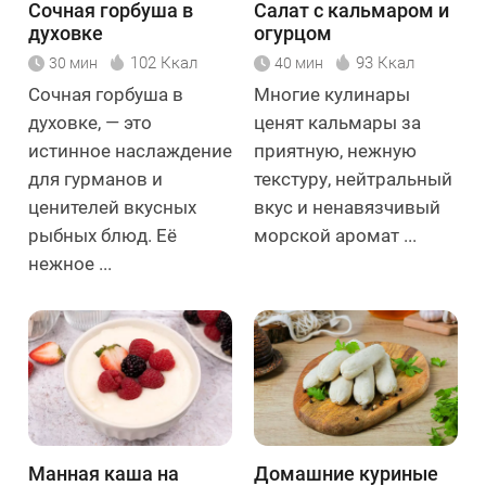
Сочная горбуша в
Салат с кальмаром и
духовке
огурцом
102 Ккал
93 Ккал
30 мин
40 мин
Сочная горбуша в
Многие кулинары
духовке, — это
ценят кальмары за
истинное наслаждение
приятную, нежную
для гурманов и
текстуру, нейтральный
ценителей вкусных
вкус и ненавязчивый
рыбных блюд. Её
морской аромат ...
нежное ...
Манная каша на
Домашние куриные