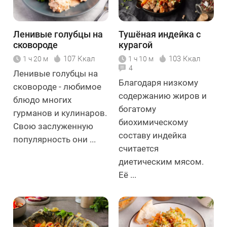
Ленивые голубцы на
Тушёная индейка с
сковороде
курагой
107 Ккал
103 Ккал
1 ч 20 м
1 ч 10 м
4
Ленивые голубцы на
Благодаря низкому
сковороде - любимое
содержанию жиров и
блюдо многих
богатому
гурманов и кулинаров.
биохимическому
Свою заслуженную
составу индейка
популярность они ...
считается
диетическим мясом.
Её ...