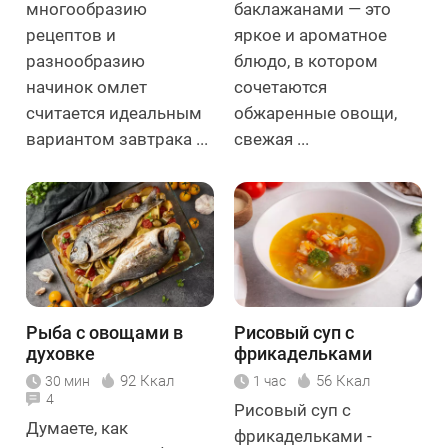
многообразию
баклажанами — это
рецептов и
яркое и ароматное
разнообразию
блюдо, в котором
начинок омлет
сочетаются
считается идеальным
обжаренные овощи,
вариантом завтрака ...
свежая ...
Рыба с овощами в
Рисовый суп с
духовке
фрикадельками
92 Ккал
56 Ккал
30 мин
1 час
4
Рисовый суп с
Думаете, как
фрикадельками -