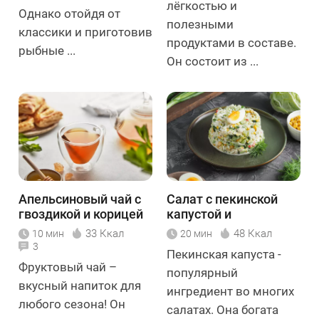
лёгкостью и
Однако отойдя от
полезными
классики и приготовив
продуктами в составе.
рыбные ...
Он состоит из ...
Апельсиновый чай с
Салат с пекинской
гвоздикой и корицей
капустой и
крабовыми
33 Ккал
48 Ккал
10 мин
20 мин
палочками
3
Пекинская капуста -
Фруктовый чай –
популярный
вкусный напиток для
ингредиент во многих
любого сезона! Он
салатах. Она богата