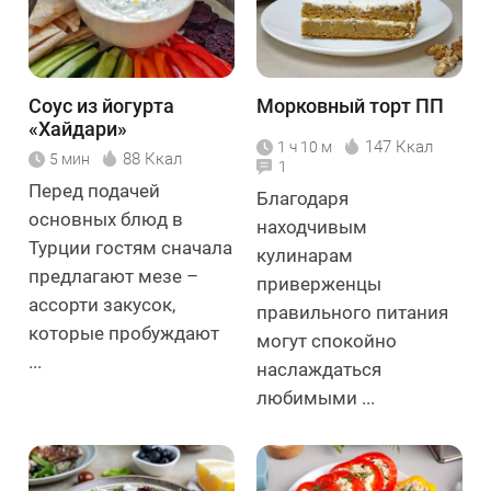
Соус из йогурта
Морковный торт ПП
«Хайдари»
147 Ккал
1 ч 10 м
88 Ккал
5 мин
1
Перед подачей
Благодаря
основных блюд в
находчивым
Турции гостям сначала
кулинарам
предлагают мезе –
приверженцы
ассорти закусок,
правильного питания
которые пробуждают
могут спокойно
...
наслаждаться
любимыми ...