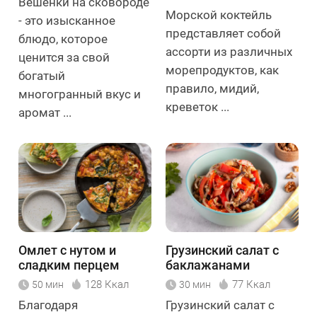
Вешенки на сковороде
Морской коктейль
- это изысканное
представляет собой
блюдо, которое
ассорти из различных
ценится за свой
морепродуктов, как
богатый
правило, мидий,
многогранный вкус и
креветок ...
аромат ...
Омлет с нутом и
Грузинский салат с
сладким перцем
баклажанами
128 Ккал
77 Ккал
50 мин
30 мин
Благодаря
Грузинский салат с