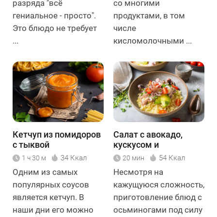
разряда "всё
со многими
гениальное - просто".
продуктами, в том
Это блюдо не требует
числе
...
кисломолочными ...
Кетчуп из помидоров
Салат с авокадо,
с тыквой
кускусом и
осьминогом
34 Ккал
54 Ккал
1 ч 30 м
20 мин
Одним из самых
Несмотря на
популярных соусов
кажущуюся сложность,
является кетчуп. В
приготовление блюд с
наши дни его можно
осьминогами под силу