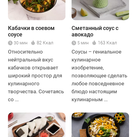
Кабачки в соевом
Сметанный соус с
соусе
авокадо
82 Ккал
163 Ккал
30 мин
5 мин
Относительно
Соусы – гениальное
нейтральный вкус
кулинарное
кабачков открывает
изобретение,
широкий простор для
позволяющее сделать
кулинарного
любое повседневное
творчества. Сочетаясь
блюдо настоящим
со ...
кулинарным ...