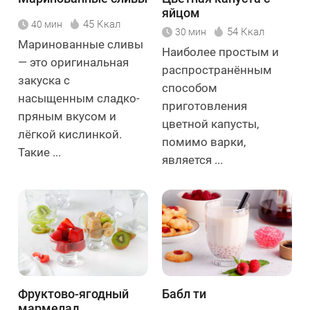
яйцом
45 Ккал
40 мин
54 Ккал
30 мин
Маринованные сливы
Наиболее простым и
— это оригинальная
распространённым
закуска с
способом
насыщенным сладко-
приготовления
пряным вкусом и
цветной капусты,
лёгкой кислинкой.
помимо варки,
Такие ...
является ...
Фруктово-ягодный
Бабл ти
мармелад