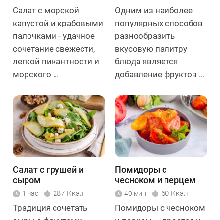
Салат с морской
Одним из наиболее
капустой и крабовыми
популярных способов
палочками - удачное
разнообразить
сочетание свежести,
вкусовую палитру
легкой пикантности и
блюда является
морского ...
добавление фруктов ...
Салат с грушей и
Помидоры с
сыром
чесноком и перцем
287 Ккал
60 Ккал
1 час
40 мин
Традиция сочетать
Помидоры с чесноком