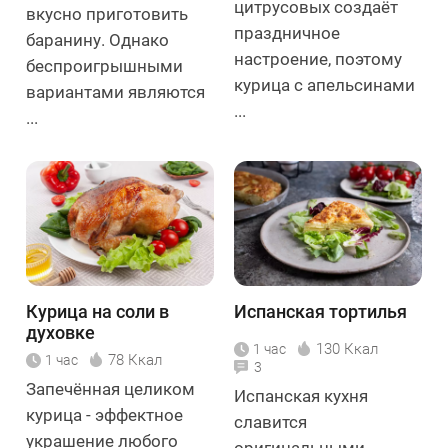
цитрусовых создаёт
вкусно приготовить
праздничное
баранину. Однако
настроение, поэтому
беспроигрышными
курица с апельсинами
вариантами являются
...
...
Курица на соли в
Испанская тортилья
духовке
130 Ккал
1 час
78 Ккал
1 час
3
Запечённая целиком
Испанская кухня
курица - эффектное
славится
украшение любого