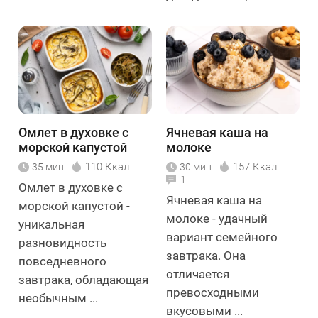
Омлет в духовке с
Ячневая каша на
морской капустой
молоке
110 Ккал
157 Ккал
35 мин
30 мин
1
Омлет в духовке с
Ячневая каша на
морской капустой -
молоке - удачный
уникальная
вариант семейного
разновидность
завтрака. Она
повседневного
отличается
завтрака, обладающая
превосходными
необычным ...
вкусовыми ...