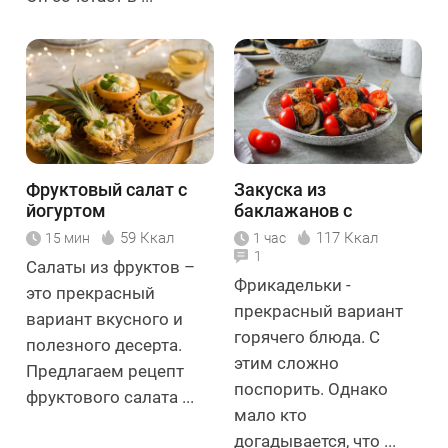
Фруктовый салат с
Закуска из
йогуртом
баклажанов с
фрикадельками
59 Ккал
117 Ккал
15 мин
1 час
1
Салаты из фруктов –
Фрикадельки -
это прекрасный
прекрасный вариант
вариант вкусного и
горячего блюда. С
полезного десерта.
этим сложно
Предлагаем рецепт
поспорить. Однако
фруктового салата ...
мало кто
догадывается, что ...