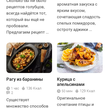
Сколько бы ни было
ароматная закуска с
рецептов голубцов,
ярким вкусом,
всегда найдётся тот,
сочетающая сладость
который вы ещё не
спелых помидоров,
пробовали.
остроту аджики ...
Предлагаем рецепт ...
Рагу из баранины
Курица с
апельсинами
136 Ккал
1 час
129 Ккал
50 мин
2
Оригинальное
Существует
сочетание птицы и
множество способов