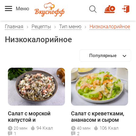
Меню
Главная
Рецепты
Тип меню
Низкокалорийное
Низкокалорийное
Популярные
Салат с морской
Салат с креветками,
капустой и
ананасом и сыром
крабовыми
94 Ккал
106 Ккал
20 мин
40 мин
палочками
1
2