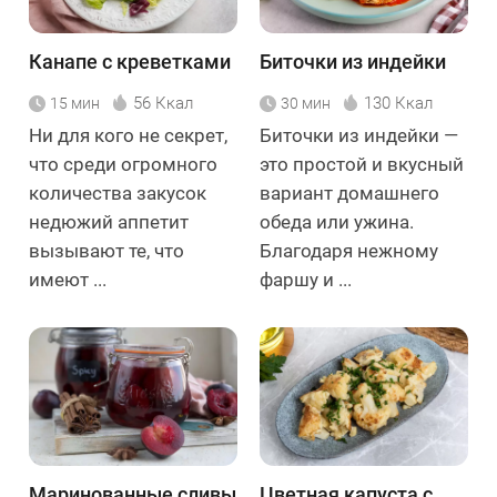
Канапе с креветками
Биточки из индейки
56 Ккал
130 Ккал
15 мин
30 мин
Ни для кого не секрет,
Биточки из индейки —
что среди огромного
это простой и вкусный
количества закусок
вариант домашнего
недюжий аппетит
обеда или ужина.
вызывают те, что
Благодаря нежному
имеют ...
фаршу и ...
Маринованные сливы
Цветная капуста с