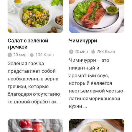
Салат с зелёной
Чимичурри
гречкой
283 Ккал
20 мин
104 Ккал
20 мин
Чимичурри – это
Зелёная гречка
пикантный и
представляет собой
ароматный соус,
необжаренные зёрна
который является
гречихи, которые
неотъемлемой частью
благодаря отсутствию
латиноамериканской
тепловой обработки ...
кухни ...