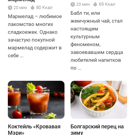
69 Ккал
20 мин
80 Ккал
20 мин
Бабл ти, или
Мармелад – любимое
жемчужный чай, стал
лакомство многих
настоящим
сладкоежек. Однако
культурным
зачастую покупной
феноменом,
мармелад содержит в
завоевавшим сердца
себе ...
любителей напитков
по ...
Коктейль «Кровавая
Болгарский перец на
Мэри»
зиму