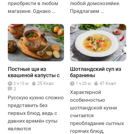
приобрести в любом
любой домохозяйке.
магазине. Однако ...
Предлагаем ...
Постные щи из
Шотландский суп из
квашеной капусты с
баранины
грибами
25 Ккал
47 Ккал
2 ч 15 м
1 ч 20 м
2
Характерной
Русскую кухню сложно
особенностью
представить без
шотландской кухни
первых блюд, ведь с
считается
давних времён супы
преобладание сытных
являются
горячих блюд,