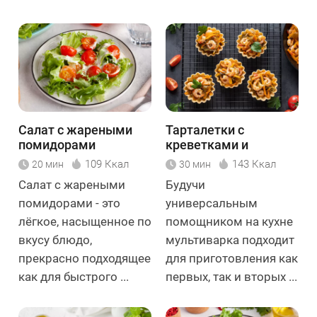
Салат с жареными
Тарталетки с
помидорами
креветками и
морской капустой
109 Ккал
143 Ккал
20 мин
30 мин
Салат с жареными
Будучи
помидорами - это
универсальным
лёгкое, насыщенное по
помощником на кухне
вкусу блюдо,
мультиварка подходит
прекрасно подходящее
для приготовления как
как для быстрого ...
первых, так и вторых ...