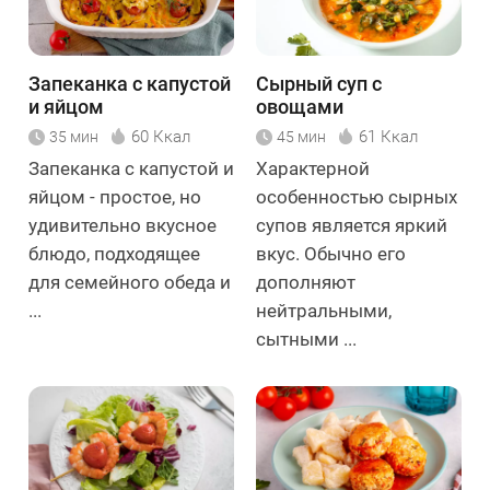
Запеканка с капустой
Сырный суп с
и яйцом
овощами
60 Ккал
61 Ккал
35 мин
45 мин
Запеканка с капустой и
Характерной
яйцом - простое, но
особенностью сырных
удивительно вкусное
супов является яркий
блюдо, подходящее
вкус. Обычно его
для семейного обеда и
дополняют
...
нейтральными,
сытными ...