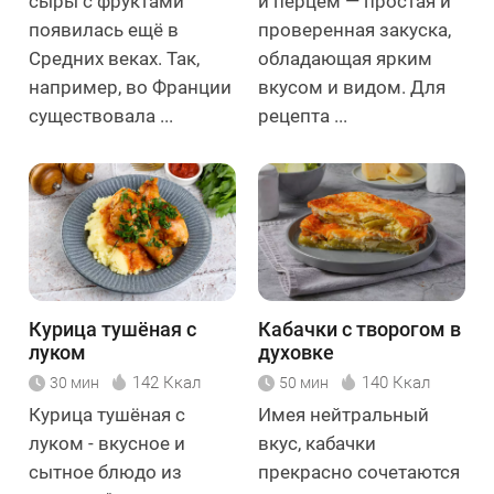
сыры с фруктами
и перцем — простая и
появилась ещё в
проверенная закуска,
Средних веках. Так,
обладающая ярким
например, во Франции
вкусом и видом. Для
существовала ...
рецепта ...
Курица тушёная с
Кабачки с творогом в
луком
духовке
142 Ккал
140 Ккал
30 мин
50 мин
Курица тушёная с
Имея нейтральный
луком - вкусное и
вкус, кабачки
сытное блюдо из
прекрасно сочетаются