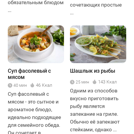
обязательным блюдом
сочетающих простые
...
...
Суп фасолевый с
Шашлык из рыбы
мясом
143 Ккал
25 мин
46 Ккал
40 мин
Одним из способов
Суп фасолевый с
вкусно приготовить
мясом - это сытное и
рыбу является
ароматное блюдо,
запекание на гриле.
идеально подходящее
Обычно её запекают
для семейного обеда.
стейками, однако ...
Он сочетает в ...