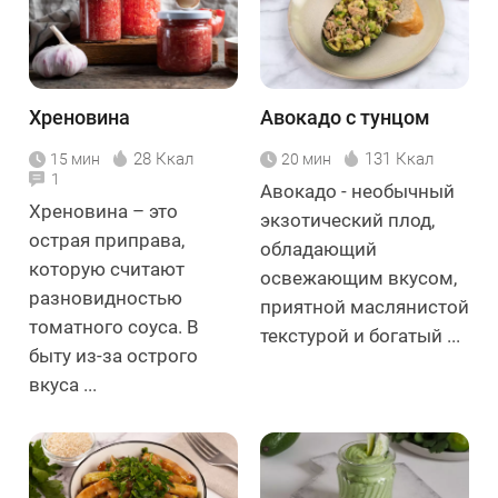
Хреновина
Авокадо с тунцом
28 Ккал
131 Ккал
15 мин
20 мин
1
Авокадо - необычный
Хреновина – это
экзотический плод,
острая приправа,
обладающий
которую считают
освежающим вкусом,
разновидностью
приятной маслянистой
томатного соуса. В
текстурой и богатый ...
быту из-за острого
вкуса ...