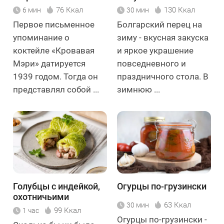
76 Ккал
130 Ккал
6 мин
30 мин
Первое письменное
Болгарский перец на
упоминание о
зиму - вкусная закуска
коктейле «Кровавая
и яркое украшение
Мэри» датируется
повседневного и
1939 годом. Тогда он
праздничного стола. В
представлял собой ...
зимнюю ...
Голубцы с индейкой,
Огурцы по-грузински
охотничьими
63 Ккал
30 мин
колбасками и
99 Ккал
1 час
миндалём
Огурцы по-грузински -