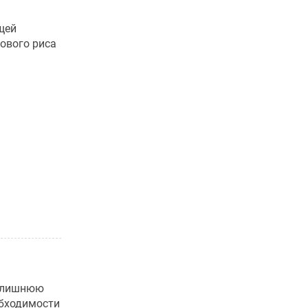
щей
тового риса
е лишнюю
обходимости