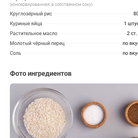
(консервированная, в собственном соку)
Круглозёрный рис
80
Куриные яйца
1 шту
Растительное масло
2 ст.
Молотый чёрный перец
по вку
Соль
по вку
Фото ингредиентов