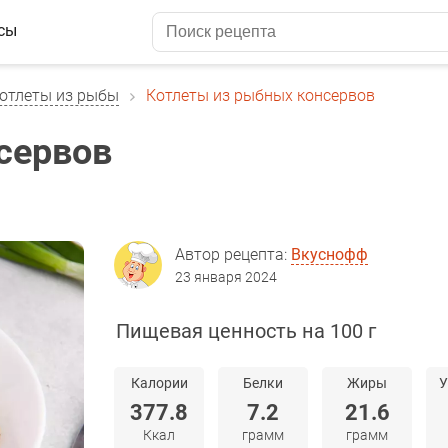
сы
отлеты из рыбы
Котлеты из рыбных консервов
сервов
Автор рецепта:
Вкуснофф
23 января 2024
Пищевая ценность на 100 г
Калории
Белки
Жиры
У
377.8
7.2
21.6
Ккал
грамм
грамм