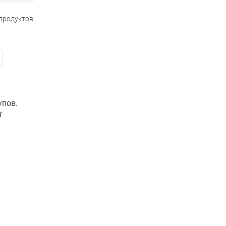
 продуктов
упов.
т