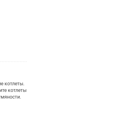
е котлеты.
ите котлеты
умяности.