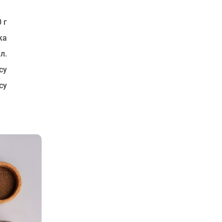
 г
ка
 л.
су
су