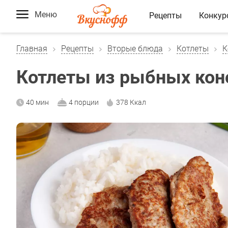
Меню
Рецепты
Конкур
Главная
Рецепты
Вторые блюда
Котлеты
К
Котлеты из рыбных кон
40 мин
4 порции
378 Ккал