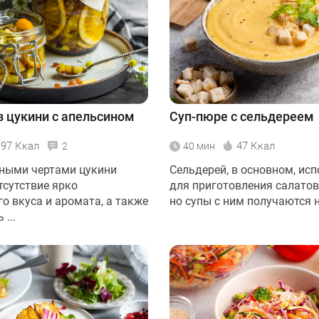
з цукини с апельсином
Суп-пюре с сельдереем
197 Ккал
47 Ккал
2
40 мин
ными чертами цукини
Сельдерей, в основном, исп
тсутствие ярко
для приготовления салатов 
о вкуса и аромата, а также
но супы с ним получаются не
...