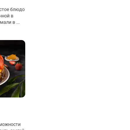
остое блюдо
нной в
али в ...
зможности