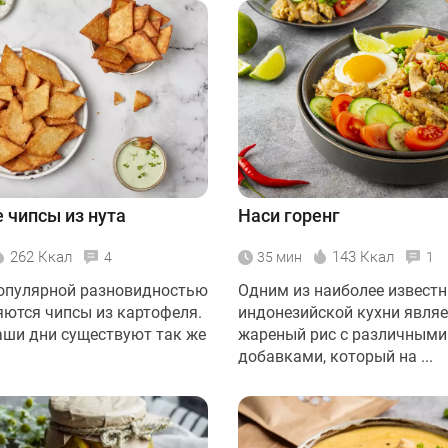
чипсы из нута
Наси горенг
262 Ккал
143 Ккал
4
35 мин
1
опулярной разновидностью
Одним из наиболее извест
яются чипсы из картофеля.
индонезийской кухни являе
аши дни существуют так же
жареный рис с различными
добавками, который на ...