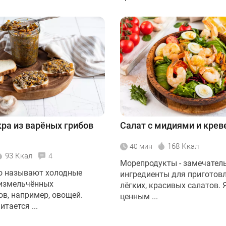
кра из варёных грибов
Салат с мидиями и кре
168 Ккал
40 мин
93 Ккал
4
Морепродукты - замечател
о называют холодные
ингредиенты для приготов
 измельчённых
лёгких, красивых салатов. 
ов, например, овощей.
ценным ...
тается ...