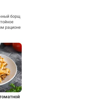
очный борщ
стойное
ом рационе
 томатной