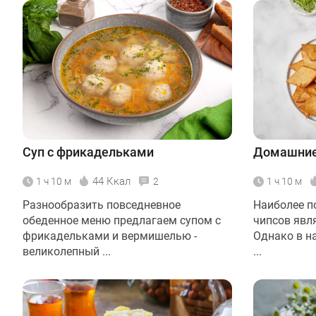
Суп с фрикадельками
Домашние 
44 Ккал
1 ч 10 м
2
1 ч 10 м
Разнообразить повседневное
Наиболее п
обеденное меню предлагаем супом с
чипсов явл
фрикадельками и вермишелью -
Однако в н
великолепный ...
...