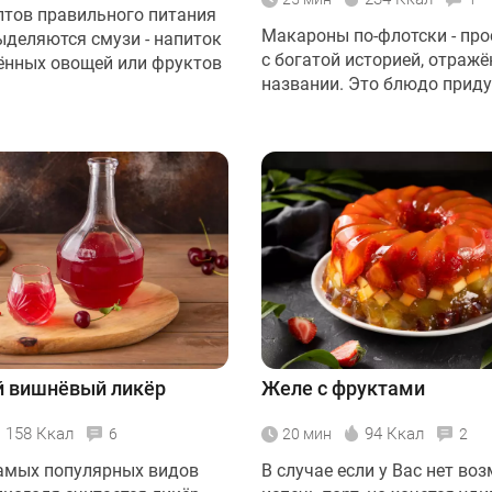
птов правильного питания
Макароны по-флотски - пр
ыделяются смузи - напиток
с богатой историей, отражё
ённых овощей или фруктов
названии. Это блюдо придум
 вишнёвый ликёр
Желе с фруктами
158 Ккал
94 Ккал
6
20 мин
2
амых популярных видов
В случае если у Вас нет во