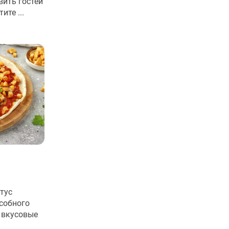
вить гостей
те ...
тус
собного
 вкусовые