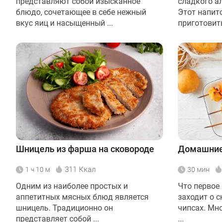
представляют собой изысканное
сладкого ал
блюдо, сочетающее в себе нежный
Этот напит
вкус яиц и насыщенный ...
приготовить 
Шницель из фарша на сковороде
Домашние
311 Ккал
1 ч 10 м
30 мин
Одним из наиболее простых и
Что первое 
аппетитных мясных блюд является
заходит о с
шницель. Традиционно он
чипсах. Мн
представляет собой ...
...