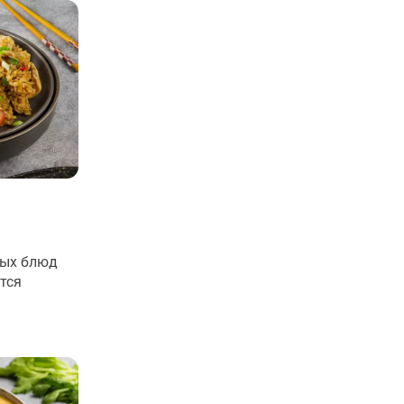
ных блюд
тся