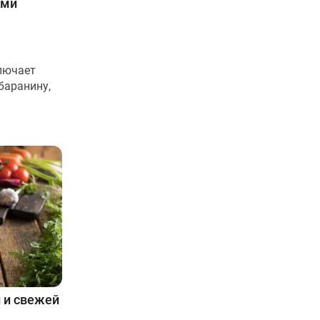
ыми
лючает
баранину,
й и свежей