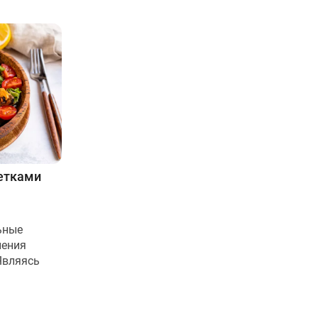
ветками
ьные
ления
Являясь