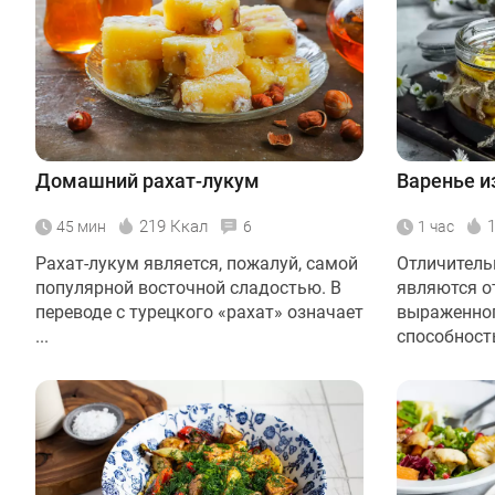
Домашний рахат-лукум
Варенье и
219 Ккал
45 мин
6
1 час
Рахат-лукум является, пожалуй, самой
Отличитель
популярной восточной сладостью. В
являются о
переводе с турецкого «рахат» означает
выраженног
...
способность 