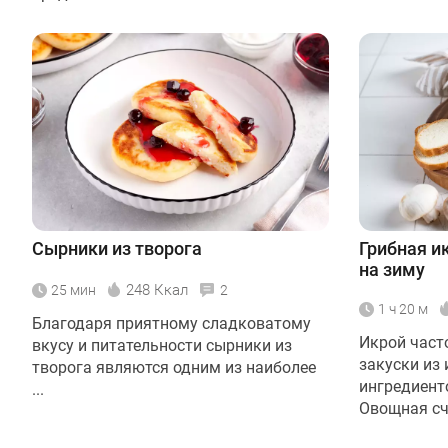
Сырники из творога
Грибная и
на зиму
248 Ккал
25 мин
2
1 ч 20 м
Благодаря приятному сладковатому
Икрой част
вкусу и питательности сырники из
закуски из
творога являются одним из наиболее
ингредиент
...
Овощная счи