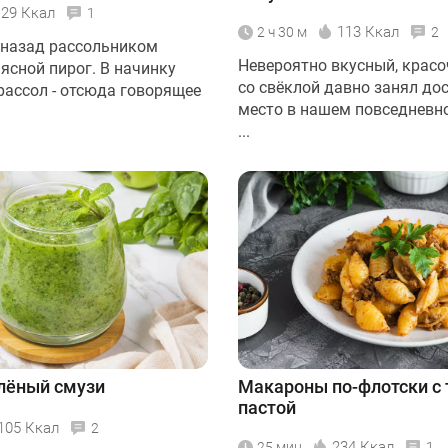
29 Ккал
1
113 Ккал
2 ч 30 м
2
 назад рассольником
Невероятно вкусный, крас
ясной пирог. В начинку
со свёклой давно занял до
рассол - отсюда говорящее
место в нашем повседневн
...
лёный смузи
Макароны по-флотски с
пастой
105 Ккал
2
234 Ккал
25 мин
1