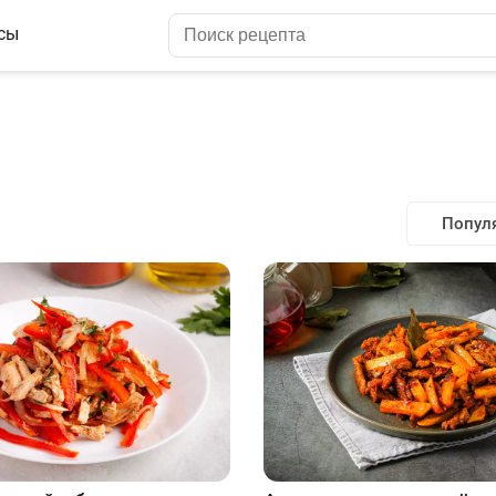
сы
Попул