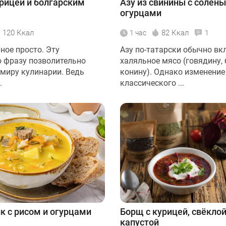
урицей и болгарским
Азу из свинины с солён
огурцами
120 Ккал
82 Ккал
1 час
1
ное просто. Эту
Азу по-татарски обычно вк
 фразу позволительно
халяльное мясо (говядину, 
 миру кулинарии. Ведь
конину). Однако изменение
.
классического ...
к с рисом и огурцами
Борщ с курицей, свёкло
капустой