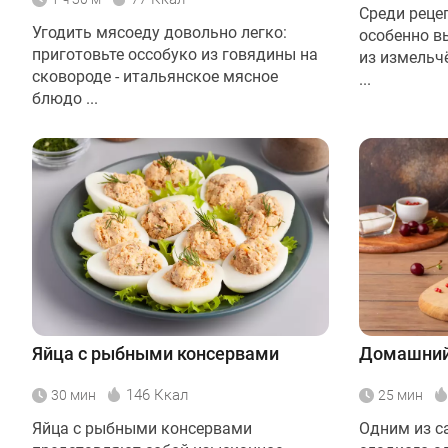
Среди реце
Угодить мясоеду довольно легко:
особенно в
приготовьте оссобуко из говядины на
из измельч
сковороде - итальянское мясное
...
блюдо ...
Яйца с рыбными консервами
Домашний
146 Ккал
30 мин
25 мин
Яйца с рыбными консервами
Одним из с