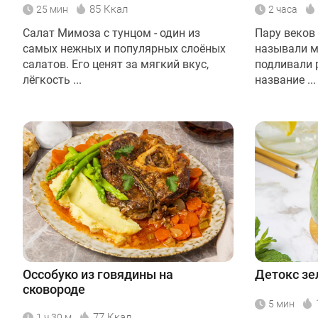
85 Ккал
25 мин
2 часа
Салат Мимоза с тунцом - один из
Пару веков
самых нежных и популярных слоёных
называли м
салатов. Его ценят за мягкий вкус,
подливали 
лёгкость ...
название ...
Оссобуко из говядины на
Детокс зе
сковороде
5 мин
77 Ккал
1 ч 30 м