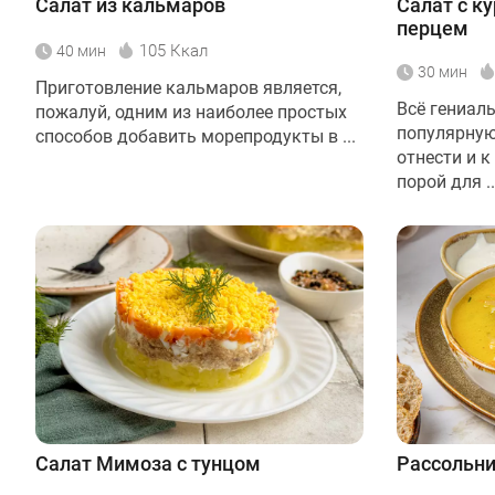
Салат из кальмаров
Салат с к
перцем
105 Ккал
40 мин
30 мин
Приготовление кальмаров является,
Всё гениаль
пожалуй, одним из наиболее простых
популярную
способов добавить морепродукты в ...
отнести и к
порой для ..
Салат Мимоза с тунцом
Рассольни