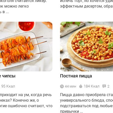
коголя считается ликёр.
испечь торт, но хочется уди
ок можно легко
эффектным десертом, обрати
в ...
 чипсы
Постная пицца
95 Ккал
184 Ккал
44 мин
2
приходит на ум, когда речь
Пицца давно приобрела ста
неках? Конечно же, о
универсального блюда, спо
огие ошибочно считают, что
подстраиваться под любые
привычки ...