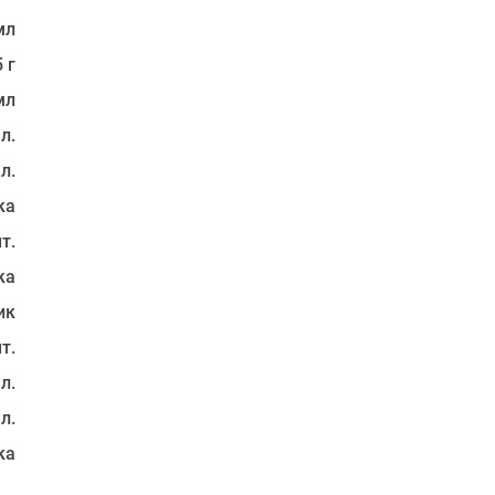
мл
 г
мл
 л.
 л.
ка
т.
ка
ик
т.
 л.
 л.
ка