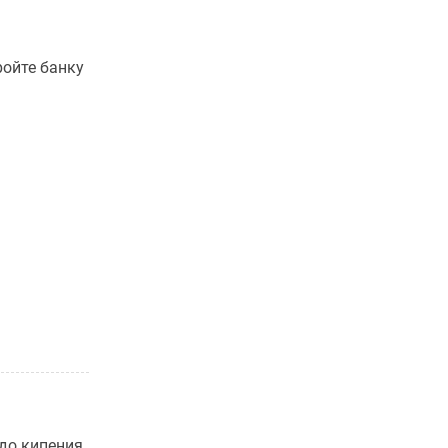
ройте банку
 до кипения