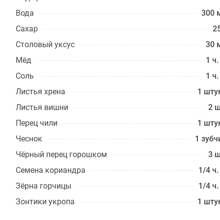
Вода
300 
Сахар
25
Столовый уксус
30 
Мёд
1 ч.
Соль
1 ч.
Листья хрена
1 шту
Листья вишни
2 ш
Перец чили
1 шту
Чеснок
1 зубч
Чёрный перец горошком
3 ш
Семена кориандра
1/4 ч.
Зёрна горчицы
1/4 ч.
Зонтики укропа
1 шту