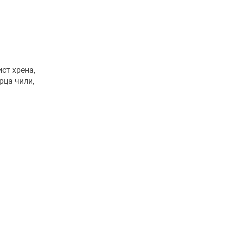
ст хрена,
рца чили,