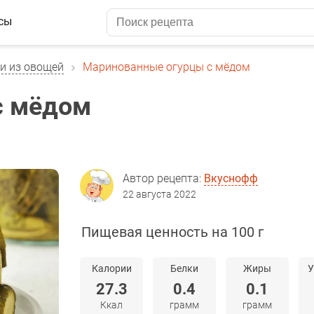
сы
и из овощей
Маринованные огурцы с мёдом
с мёдом
Автор рецепта:
Вкуснофф
22 августа 2022
Пищевая ценность на 100 г
Калории
Белки
Жиры
У
27.3
0.4
0.1
Ккал
грамм
грамм