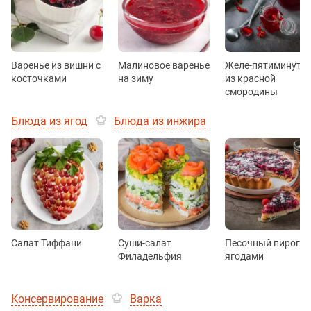
Варенье из вишни с
Малиновое варенье
Желе-пятиминутк
косточками
на зиму
из красной
смородины
Блюда из ягод
Блюда из инжира
Салат Тиффани
Суши-салат
Песочный пирог с
Филадельфия
ягодами
Консервирование
Варка