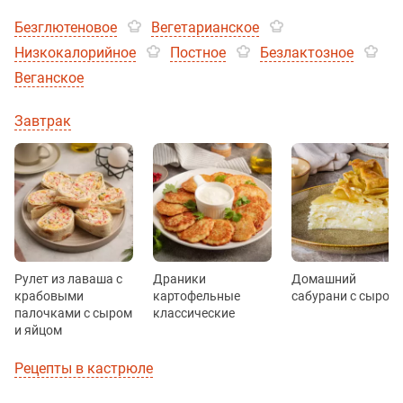
Безглютеновое
Вегетарианское
Низкокалорийное
Постное
Безлактозное
Веганское
Завтрак
Рулет из лаваша с
Драники
Домашний
крабовыми
картофельные
сабурани с сыром
палочками с сыром
классические
и яйцом
Рецепты в кастрюле