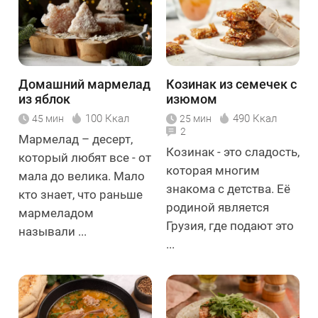
Домашний мармелад
Козинак из семечек с
из яблок
изюмом
100 Ккал
490 Ккал
45 мин
25 мин
2
Мармелад – десерт,
Козинак - это сладость,
который любят все - от
которая многим
мала до велика. Мало
знакома с детства. Её
кто знает, что раньше
родиной является
мармеладом
Грузия, где подают это
называли ...
...