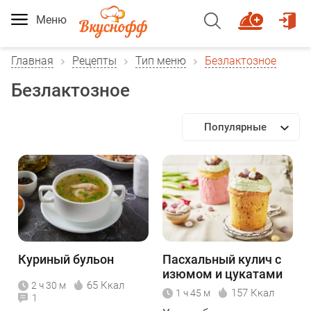
Меню
Главная
Рецепты
Тип меню
Безлактозное
Безлактозное
Популярные
Куриный бульон
Пасхальный кулич с
изюмом и цукатами
65 Ккал
2 ч 30 м
157 Ккал
1 ч 45 м
1