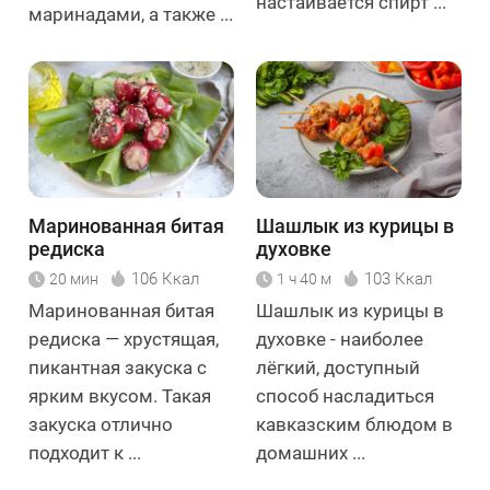
настаивается спирт ...
маринадами, а также ...
Маринованная битая
Шашлык из курицы в
редиска
духовке
106 Ккал
103 Ккал
20 мин
1 ч 40 м
Маринованная битая
Шашлык из курицы в
редиска — хрустящая,
духовке - наиболее
пикантная закуска с
лёгкий, доступный
ярким вкусом. Такая
способ насладиться
закуска отлично
кавказским блюдом в
подходит к ...
домашних ...