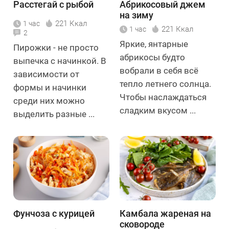
Расстегай с рыбой
Абрикосовый джем
на зиму
221 Ккал
1 час
221 Ккал
1 час
2
Яркие, янтарные
Пирожки - не просто
абрикосы будто
выпечка с начинкой. В
вобрали в себя всё
зависимости от
тепло летнего солнца.
формы и начинки
Чтобы наслаждаться
среди них можно
сладким вкусом ...
выделить разные ...
Фунчоза с курицей
Камбала жареная на
сковороде