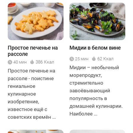
Простое печенье на
Мидии в белом вине
рассоле
62 Ккал
25 мин
386 Ккал
40 мин
Мидии – необычный
Простое печенье на
морепродукт,
рассоле - поистине
стремительно
гениальное
завоёвывающий
кулинарное
популярность в
изобретение,
домашней кулинарии.
известное ещё с
Наиболее ...
советских времён ...