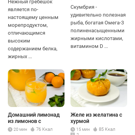
Нежный гребешок
Скумбрия -
является по-
удивительно полезная
настоящему ценным
рыба, богатая Омега-3
морепродуктом,
полиненасыщенными
отличающимся
жирными кислотами,
высоким
витамином D ...
содержанием белка,
жирных ...
Домашний лимонад
Желе из желатина с
из лимонов с
хурмой
мандаринами
76 Ккал
85 Ккал
20 мин
15 мин
2