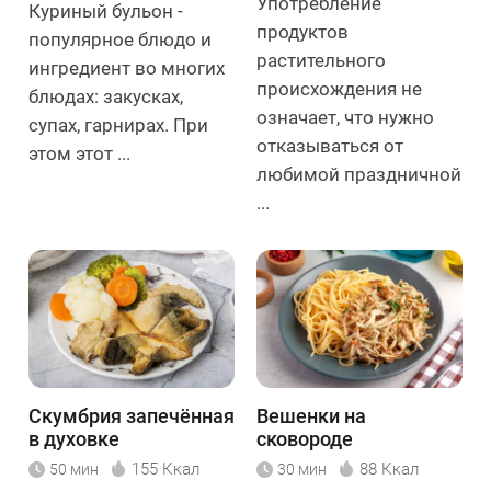
Употребление
Куриный бульон -
продуктов
популярное блюдо и
растительного
ингредиент во многих
происхождения не
блюдах: закусках,
означает, что нужно
супах, гарнирах. При
отказываться от
этом этот ...
любимой праздничной
...
Скумбрия запечённая
Вешенки на
в духовке
сковороде
155 Ккал
88 Ккал
50 мин
30 мин