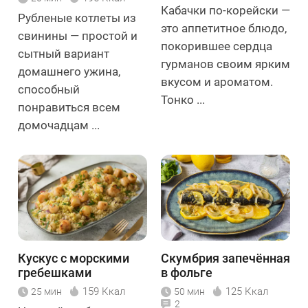
Кабачки по-корейски —
Рубленые котлеты из
это аппетитное блюдо,
свинины — простой и
покорившее сердца
сытный вариант
гурманов своим ярким
домашнего ужина,
вкусом и ароматом.
способный
Тонко ...
понравиться всем
домочадцам ...
Кускус с морскими
Скумбрия запечённая
гребешками
в фольге
159 Ккал
125 Ккал
25 мин
50 мин
2