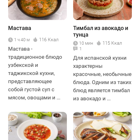
Мастава
Тимбал из авокадо и
тунца
116 Ккал
1 ч 40 м
115 Ккал
10 мин
Мастава -
1
традиционное блюдо
Для испанской кухни
узбекской и
характерны
таджикской кухни,
красочные, необычные
представляющее
блюда. Одним из таких
собой густой суп с
блюд является тимбал
мясом, овощами и ...
из авокадо и ...