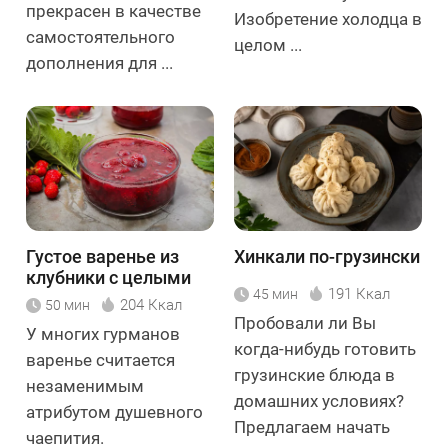
прекрасен в качестве
Изобретение холодца в
самостоятельного
целом ...
дополнения для ...
Густое варенье из
Хинкали по-грузински
клубники с целыми
191 Ккал
45 мин
ягодами
204 Ккал
50 мин
Пробовали ли Вы
У многих гурманов
когда-нибудь готовить
варенье считается
грузинские блюда в
незаменимым
домашних условиях?
атрибутом душевного
Предлагаем начать
чаепития.