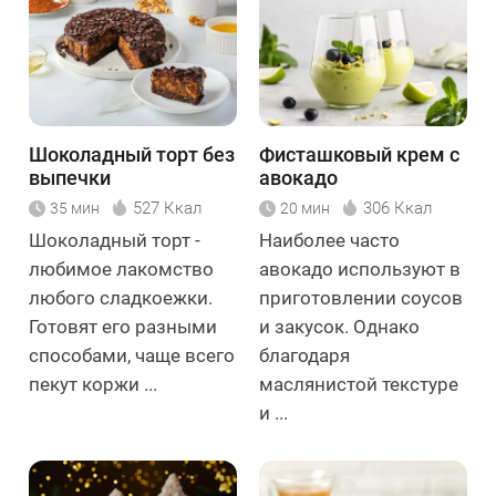
Шоколадный торт без
Фисташковый крем с
выпечки
авокадо
527 Ккал
306 Ккал
35 мин
20 мин
Шоколадный торт -
Наиболее часто
любимое лакомство
авокадо используют в
любого сладкоежки.
приготовлении соусов
Готовят его разными
и закусок. Однако
способами, чаще всего
благодаря
пекут коржи ...
маслянистой текстуре
и ...