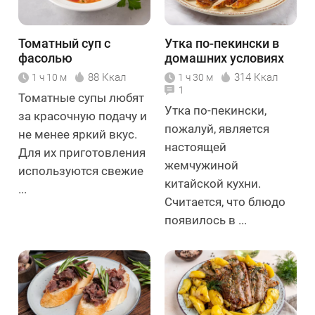
Томатный суп с
Утка по-пекински в
фасолью
домашних условиях
88 Ккал
314 Ккал
1 ч 10 м
1 ч 30 м
1
Томатные супы любят
Утка по-пекински,
за красочную подачу и
пожалуй, является
не менее яркий вкус.
настоящей
Для их приготовления
жемчужиной
используются свежие
китайской кухни.
...
Считается, что блюдо
появилось в ...