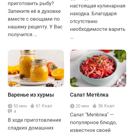
приготовить рыбу?
настоящая кулинарная
Запеките её в духовке
находка. Благодаря
вместе с овощами по
отсутствию
нашему рецепту. У Вас
необходимости варить
получится ...
...
Варенье из хурмы
Салат Метёлка
61 Ккал
36 Ккал
50 мин
20 мин
4
Салат "Метёлка" —
В ходе приготовления
популярное блюдо,
сладких домашних
известное своей