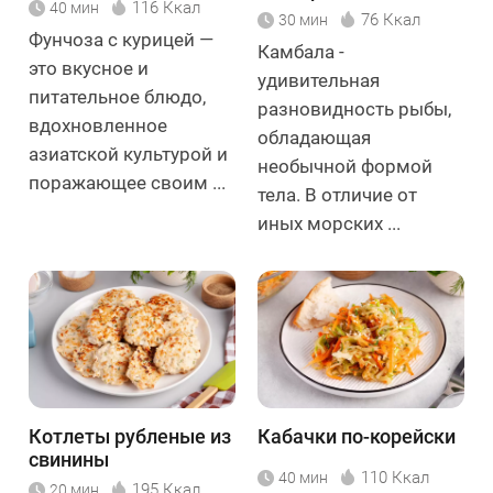
116 Ккал
40 мин
76 Ккал
30 мин
Фунчоза с курицей —
Камбала -
это вкусное и
удивительная
питательное блюдо,
разновидность рыбы,
вдохновленное
обладающая
азиатской культурой и
необычной формой
поражающее своим ...
тела. В отличие от
иных морских ...
Котлеты рубленые из
Кабачки по-корейски
свинины
110 Ккал
40 мин
195 Ккал
20 мин