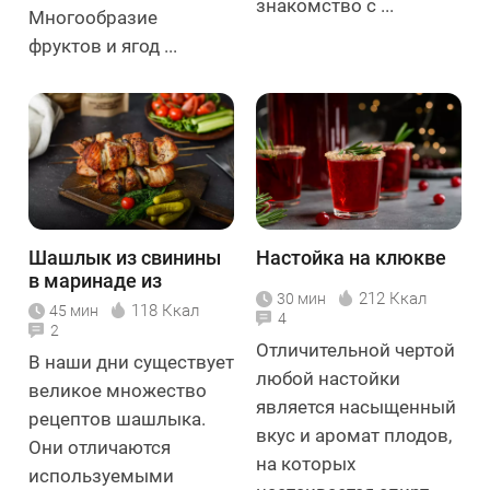
знакомство с ...
Многообразие
фруктов и ягод ...
Шашлык из свинины
Настойка на клюкве
в маринаде из
212 Ккал
30 мин
минеральной воды
118 Ккал
45 мин
4
2
Отличительной чертой
В наши дни существует
любой настойки
великое множество
является насыщенный
рецептов шашлыка.
вкус и аромат плодов,
Они отличаются
на которых
используемыми