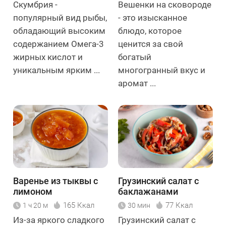
Скумбрия -
Вешенки на сковороде
популярный вид рыбы,
- это изысканное
обладающий высоким
блюдо, которое
содержанием Омега-3
ценится за свой
жирных кислот и
богатый
уникальным ярким ...
многогранный вкус и
аромат ...
Варенье из тыквы с
Грузинский салат с
лимоном
баклажанами
165 Ккал
77 Ккал
1 ч 20 м
30 мин
Из-за яркого сладкого
Грузинский салат с