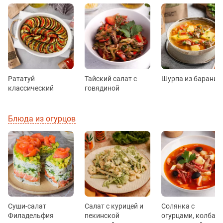
Рататуй
Тайский салат с
Шурпа из барани
классический
говядиной
Блюда из огурцов
Суши-салат
Салат с курицей и
Солянка с
Филадельфия
пекинской
огурцами, колбас