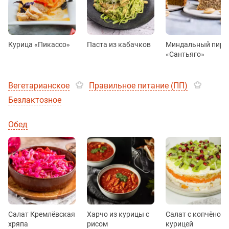
Курица «Пикассо»
Паста из кабачков
Миндальный пиро
«Сантьяго»
Вегетарианское
Правильное питание (ПП)
Безлактозное
Обед
Салат Кремлёвская
Харчо из курицы с
Салат с копчёной
хряпа
рисом
курицей