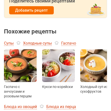
Поделитесь своими рецептами
Добавить рецепт
Похожие рецепты
Супы
Холодные супы
Гаспачо
Гаспачо с
Кукси по-корейски
Холодный суп из
анчоусами и
сухофруктов
розовым перцем
Блюда из овощей
Блюда из перца