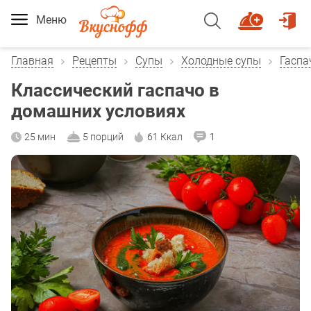
Меню
Главная
Рецепты
Супы
Холодные супы
Гаспа
Классический гаспачо в
домашних условиях
25 мин
5 порций
61 Ккал
1