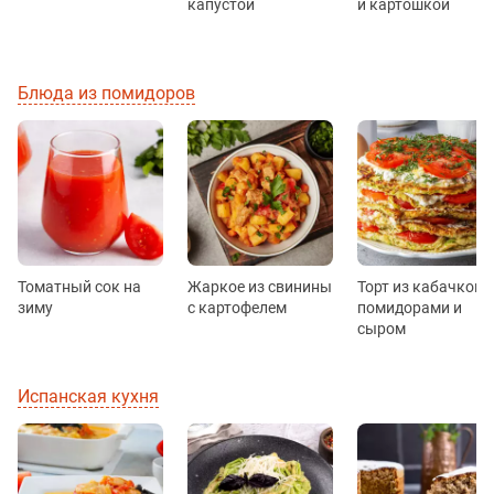
капустой
и картошкой
Блюда из помидоров
Томатный сок на
Жаркое из свинины
Торт из кабачков с
зиму
с картофелем
помидорами и
сыром
Испанская кухня