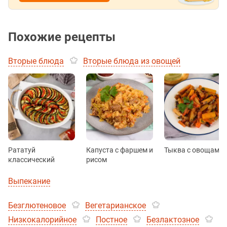
Похожие рецепты
Вторые блюда
Вторые блюда из овощей
Рататуй
Капуста с фаршем и
Тыква с овощами
классический
рисом
Выпекание
Безглютеновое
Вегетарианское
Низкокалорийное
Постное
Безлактозное