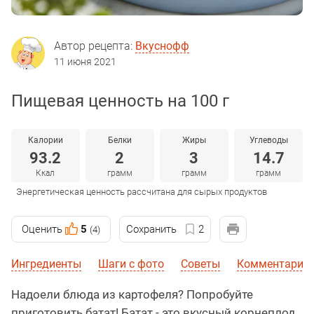
Автор рецепта:
Вкуснофф
11 июня 2021
Пищевая ценность на 100 г
Калории
Белки
Жиры
Углеводы
93.2
2
3
14.7
Ккал
грамм
грамм
грамм
Энергетическая ценность рассчитана для сырых продуктов
Оценить
5
Сохранить
2
(4)
Ингредиенты
Шаги с фото
Советы
Комментарии 
Надоели блюда из картофеля? Попробуйте
приготовить батат! Батат - это вкусный корнеплод,