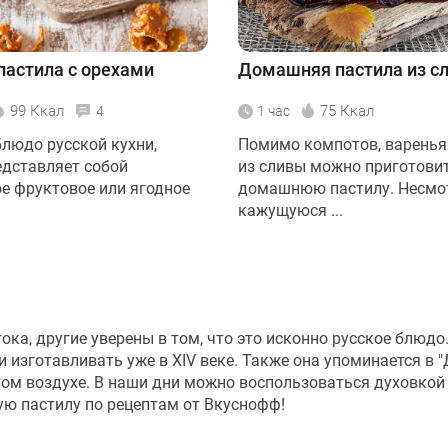
пастила с орехами
Домашняя пастила из с
99 Ккал
75 Ккал
4
1 час
блюдо русской кухни,
Помимо компотов, варенья
едставляет собой
из сливы можно приготови
е фруктовое или ягодное
домашнюю пастилу. Несмо
кажущуюся ...
ока, другие уверены в том, что это исконно русское блюдо
и изготавливать уже в XIV веке. Также она упоминается в 
том воздухе. В наши дни можно воспользоваться духовкой
ю пастилу по рецептам от Вкуснофф!