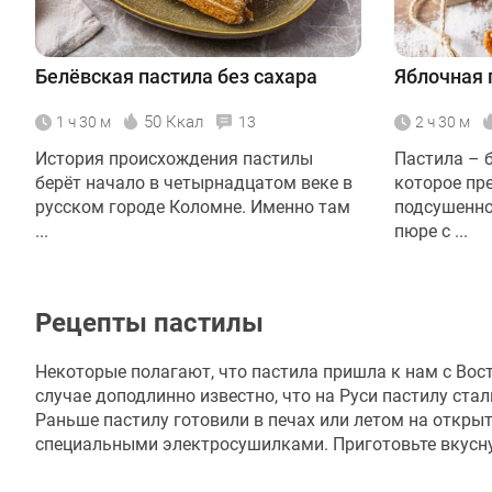
Белёвская пастила без сахара
Яблочная 
50 Ккал
1 ч 30 м
13
2 ч 30 м
История происхождения пастилы
Пастила – 
берёт начало в четырнадцатом веке в
которое пр
русском городе Коломне. Именно там
подсушенно
...
пюре с ...
Рецепты пастилы
Некоторые полагают, что пастила пришла к нам с Вост
случае доподлинно известно, что на Руси пастилу стал
Раньше пастилу готовили в печах или летом на откры
специальными электросушилками. Приготовьте вкусну