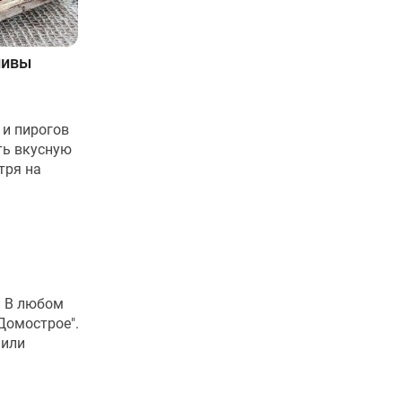
ливы
 и пирогов
ть вкусную
тря на
. В любом
"Домострое".
 или