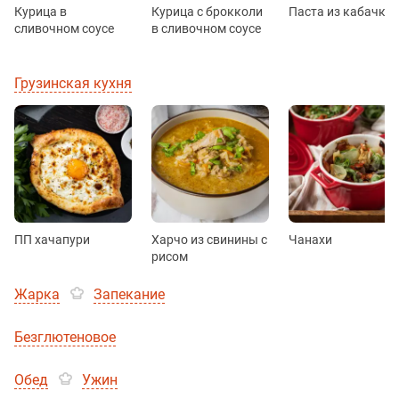
Курица в
Курица с брокколи
Паста из кабачко
сливочном соусе
в сливочном соусе
Грузинская кухня
ПП хачапури
Харчо из свинины с
Чанахи
рисом
Жарка
Запекание
Безглютеновое
Обед
Ужин