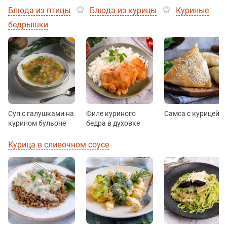
Блюда из птицы
Блюда из курицы
Куриные
бедрышки
Суп с галушками на
Филе куриного
Самса с курицей
курином бульоне
бедра в духовке
Курица в сливочном соусе