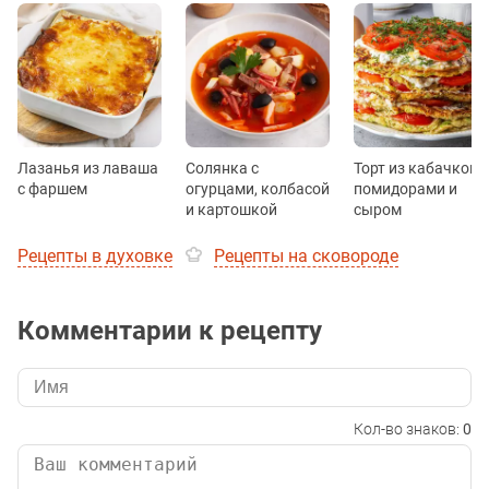
Лазанья из лаваша
Солянка с
Торт из кабачков с
с фаршем
огурцами, колбасой
помидорами и
и картошкой
сыром
Рецепты в духовке
Рецепты на сковороде
Комментарии к рецепту
Кол-во знаков:
0