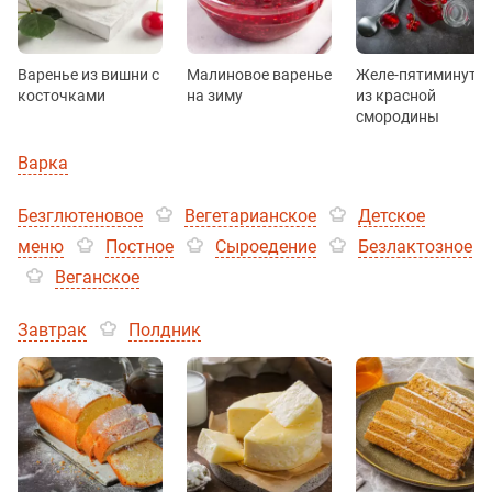
Варенье из вишни с
Малиновое варенье
Желе-пятиминутк
косточками
на зиму
из красной
смородины
Варка
Безглютеновое
Вегетарианское
Детское
меню
Постное
Сыроедение
Безлактозное
Веганское
Завтрак
Полдник