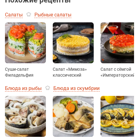
Похожие рецепты
Салаты
Рыбные салаты
Суши-салат
Салат «Мимоза»
Салат с сёмгой
Филадельфия
классический
«Императорский»
Блюда из рыбы
Блюда из скумбрии