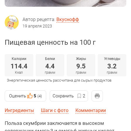
Автор рецепта:
Вкуснофф
19 апреля 2023
Пищевая ценность на 100 г
Калории
Белки
Жиры
Углеводы
114.4
4.4
9.5
3.2
Ккал
грамм
грамм
грамм
Энергетическая ценность рассчитана для сырых продуктов
Оценить
5
Сохранить
2
(4)
Ингредиенты
Шаги с фото
Комментарии
Польза скумбрии заключается в высоком
содержании омега-3 и омега-6 жирных кислот,