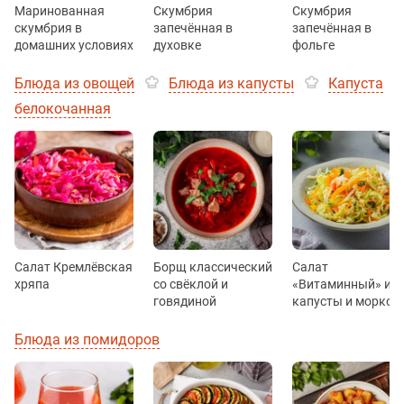
Маринованная
Скумбрия
Скумбрия
скумбрия в
запечённая в
запечённая в
домашних условиях
духовке
фольге
Блюда из овощей
Блюда из капусты
Капуста
белокочанная
Салат Кремлёвская
Борщ классический
Салат
хряпа
со свёклой и
«Витаминный» из
говядиной
капусты и морков
Блюда из помидоров