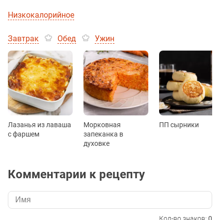
Низкокалорийное
Завтрак
Обед
Ужин
Лазанья из лаваша
Морковная
ПП сырники
с фаршем
запеканка в
духовке
Комментарии к рецепту
Кол-во знаков:
0