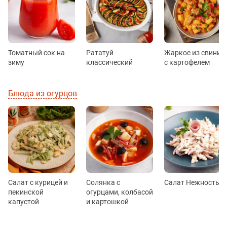
Томатный сок на
Рататуй
Жаркое из свинин
зиму
классический
с картофелем
Блюда из огурцов
Салат с курицей и
Солянка с
Салат Нежность
пекинской
огурцами, колбасой
капустой
и картошкой