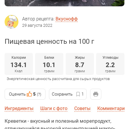
Автор рецепта:
Вкуснофф
29 августа 2022
Пищевая ценность на 100 г
Калории
Белки
Жиры
Углеводы
134.1
10.1
8.7
2.2
Ккал
грамм
грамм
грамм
Энергетическая ценность рассчитана для сырых продуктов
Оценить
5
Сохранить
1
(7)
Ингредиенты
Шаги с фото
Советы
Комментарии
Креветки - вкусный и полезный морепродукт,
отличающийся высокой концентрацией макро-,