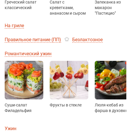
Греческий салат
Салат с
Запеканка из
классический
креветками,
макарон
ананасом и сыром
"Пастицио"
На гриле
Правильное питание (ПП)
Безлактозное
Романтический ужин
Суши-салат
Фрукты в стекле
Люля-кебаб из
Филадельфия
фарша в духовке
Ужин