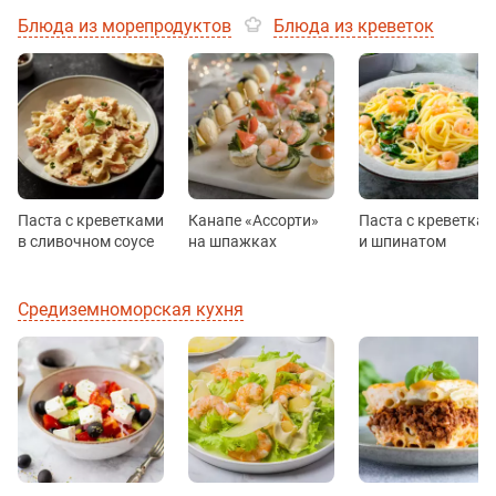
Блюда из морепродуктов
Блюда из креветок
Паста с креветками
Канапе «Ассорти»
Паста с креветка
в сливочном соусе
на шпажках
и шпинатом
Средиземноморская кухня