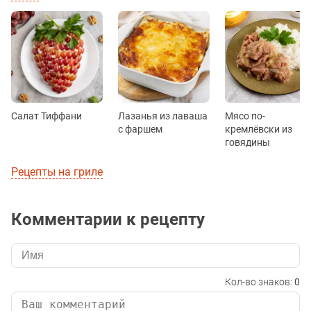
Салат Тиффани
Лазанья из лаваша
Мясо по-
с фаршем
кремлёвски из
говядины
Рецепты на гриле
Комментарии к рецепту
Кол-во знаков:
0