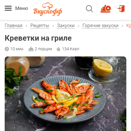
Меню
Главная
Рецепты
Закуски
Горячие закуски
К
Креветки на гриле
10 мин
2 порции
134 Ккал