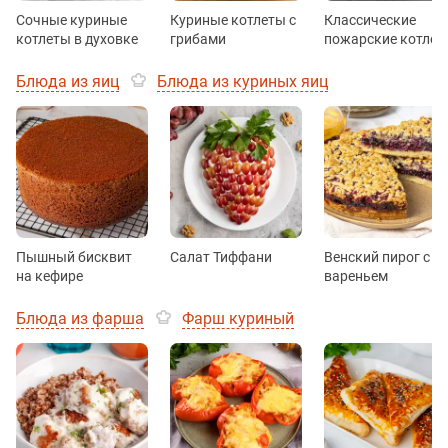
Сочные куриные
Куриные котлеты с
Классические
котлеты в духовке
грибами
пожарские котлет
Блюда из яиц
Блюда из куриных яиц
Пышный бисквит
Салат Тиффани
Венский пирог с
на кефире
вареньем
Блюда из фарша
Фарш куриный