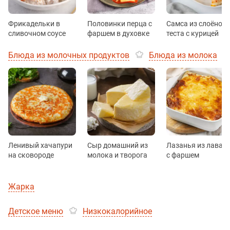
Фрикадельки в
Половинки перца с
Самса из слоёного
сливочном соусе
фаршем в духовке
теста с курицей
Блюда из молочных продуктов
Блюда из молока
Ленивый хачапури
Сыр домашний из
Лазанья из лаваш
на сковороде
молока и творога
с фаршем
Жарка
Детское меню
Низкокалорийное