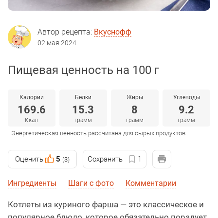
Автор рецепта:
Вкуснофф
02 мая 2024
Пищевая ценность на 100 г
Калории
Белки
Жиры
Углеводы
169.6
15.3
8
9.2
Ккал
грамм
грамм
грамм
Энергетическая ценность рассчитана для сырых продуктов
Оценить
5
Сохранить
1
(3)
Ингредиенты
Шаги с фото
Комментарии
Котлеты из куриного фарша — это классическое и
популярное блюдо, которое обязательно порадует