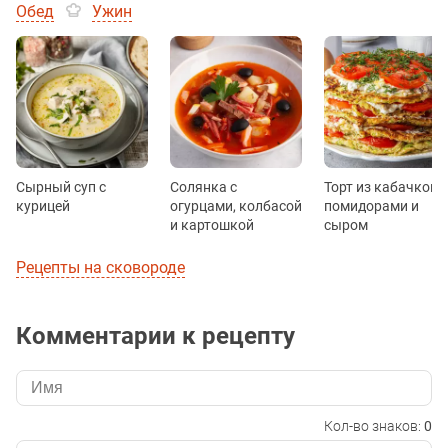
Обед
Ужин
Сырный суп с
Солянка с
Торт из кабачков с
курицей
огурцами, колбасой
помидорами и
и картошкой
сыром
Рецепты на сковороде
Комментарии к рецепту
Кол-во знаков:
0