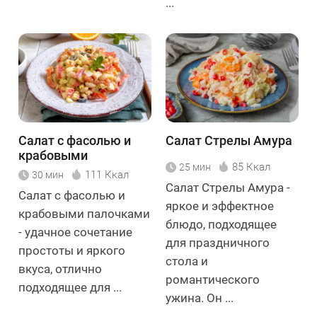
...
Салат с фасолью и
Салат Стрелы Амура
крабовыми
85 Ккал
25 мин
палочками
111 Ккал
30 мин
Салат Стрелы Амура -
Салат с фасолью и
яркое и эффектное
крабовыми палочками
блюдо, подходящее
- удачное сочетание
для праздничного
простоты и яркого
стола и
вкуса, отлично
романтического
подходящее для ...
ужина. Он ...