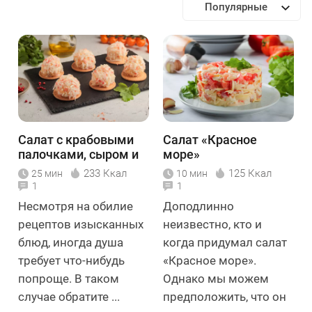
Популярные
Салат с крабовыми
Салат «Красное
палочками, сыром и
море»
яйцами
233 Ккал
125 Ккал
25 мин
10 мин
1
1
Несмотря на обилие
Доподлинно
рецептов изысканных
неизвестно, кто и
блюд, иногда душа
когда придумал салат
требует что-нибудь
«Красное море».
попроще. В таком
Однако мы можем
случае обратите ...
предположить, что он