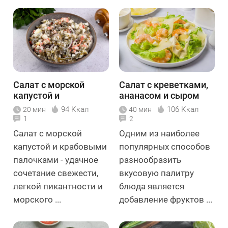
Салат с морской
Салат с креветками,
капустой и
ананасом и сыром
крабовыми
94 Ккал
106 Ккал
20 мин
40 мин
палочками
1
2
Салат с морской
Одним из наиболее
капустой и крабовыми
популярных способов
палочками - удачное
разнообразить
сочетание свежести,
вкусовую палитру
легкой пикантности и
блюда является
морского ...
добавление фруктов ...