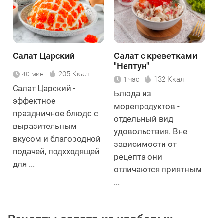
Салат Царский
Салат с креветками
"Нептун"
205 Ккал
40 мин
132 Ккал
1 час
Салат Царский -
Блюда из
эффектное
морепродуктов -
праздничное блюдо с
отдельный вид
выразительным
удовольствия. Вне
вкусом и благородной
зависимости от
подачей, подхходящей
рецепта они
для ...
отличаются приятным
...