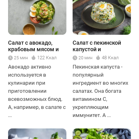
Салат с авокадо,
Салат с пекинской
крабовым мясом и
капустой и
орехами
крабовыми
122 Ккал
48 Ккал
25 мин
20 мин
палочками
Авокадо активно
Пекинская капуста -
используется в
популярный
кулинарии при
ингредиент во многих
приготовлении
салатах. Она богата
всевозможных блюд.
витамином С,
А, например, в салате с
укрепляющим
...
иммунитет. А ...