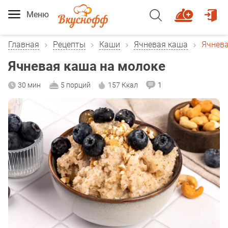
Меню
Главная
Рецепты
Каши
Ячневая каша
Ячнева
Ячневая каша на молоке
30 мин
5 порций
157 Ккал
1