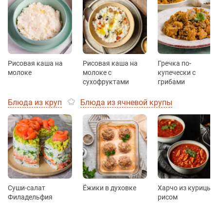
Рисовая каша на
Рисовая каша на
Гречка по-
молоке
молоке с
купечески с
сухофруктами
грибами
Блюда из круп
Блюда из ячневой крупы
Суши-салат
Ёжики в духовке
Харчо из курицы с
Филадельфия
рисом