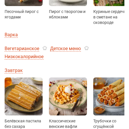
Песочный пирог с
Пирог с творогом и
Куриные сердечки
ягодами
яблоками
в сметане на
сковороде
Варка
Вегетарианское
Детское меню
Низкокалорийное
Завтрак
Белёвская пастила
Классические
Трубочки со
без сахара
венские вафли
сгущёнкой