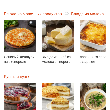
Блюда из молочных продуктов
Блюда из молока
Ленивый хачапури
Сыр домашний из
Лазанья из лаваш
на сковороде
молока и творога
с фаршем
Русская кухня