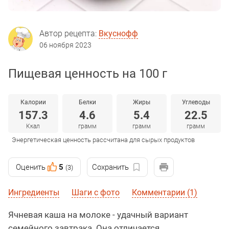
Автор рецепта:
Вкуснофф
06 ноября 2023
Пищевая ценность на 100 г
Калории
Белки
Жиры
Углеводы
157.3
4.6
5.4
22.5
Ккал
грамм
грамм
грамм
Энергетическая ценность рассчитана для сырых продуктов
Оценить
5
Сохранить
(3)
Ингредиенты
Шаги с фото
Комментарии (1)
Ячневая каша на молоке - удачный вариант
семейного завтрака. Она отличается