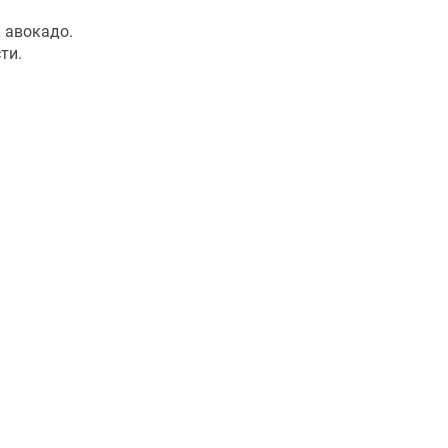
 авокадо.
ти.