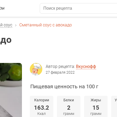
сы
й соус
Сметанный соус с авокадо
адо
Автор рецепта:
Вкуснофф
27 февраля 2022
Пищевая ценность на 100 г
Калории
Белки
Жиры
У
163.2
2
15
Ккал
грамм
грамм