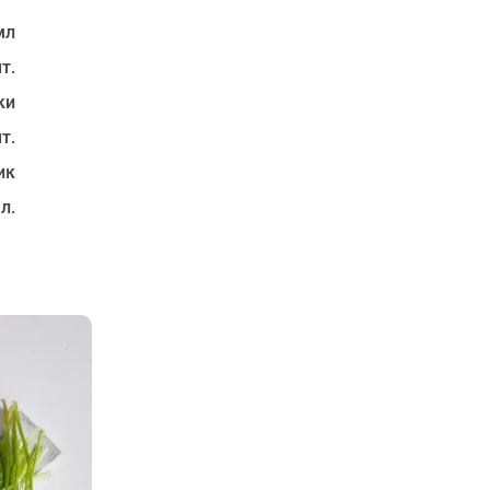
мл
т.
ки
т.
ик
 л.