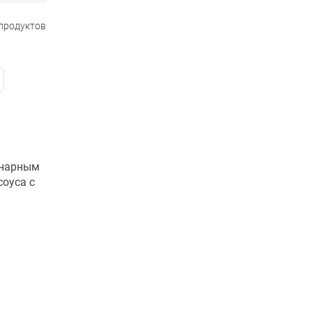
 продуктов
инарным
соуса с