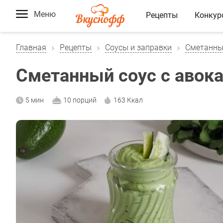
Меню
Рецепты
Конкур
Главная
Рецепты
Соусы и заправки
Сметанны
Сметанный соус с авок
5 мин
10 порций
163 Ккал