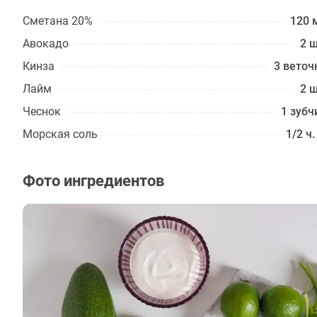
Сметана 20%
120 
Авокадо
2 ш
Кинза
3 веточ
Лайм
2 ш
Чеснок
1 зубч
Морская соль
1/2 ч.
Фото ингредиентов