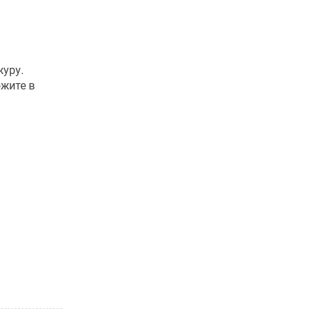
журу.
жите в