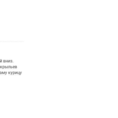
й вниз.
 крыльев
саму курицу