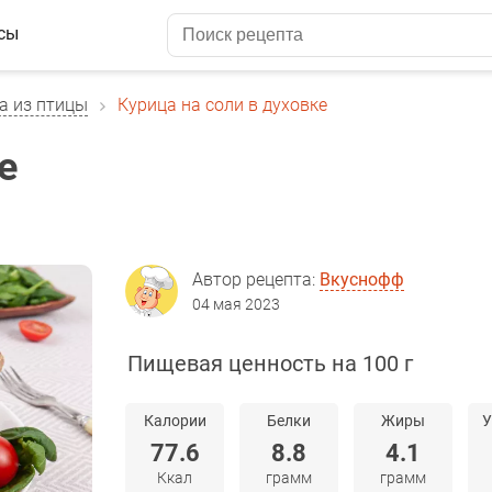
сы
а из птицы
Курица на соли в духовке
е
Автор рецепта:
Вкуснофф
04 мая 2023
Пищевая ценность на 100 г
Калории
Белки
Жиры
У
77.6
8.8
4.1
Ккал
грамм
грамм