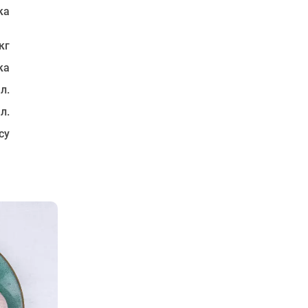
ка
кг
ка
 л.
 л.
су