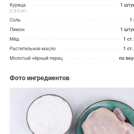
Курица
1 шту
(1,5-2 кг)
Соль
1 
Лимон
1 шту
Мёд
1 ст.
Растительное масло
1 ст.
Молотый чёрный перец
по вку
Фото ингредиентов