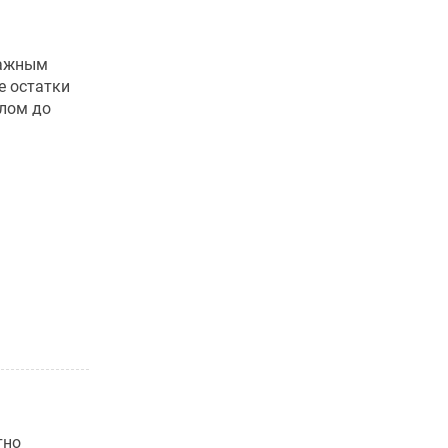
мажным
е остатки
слом до
тно