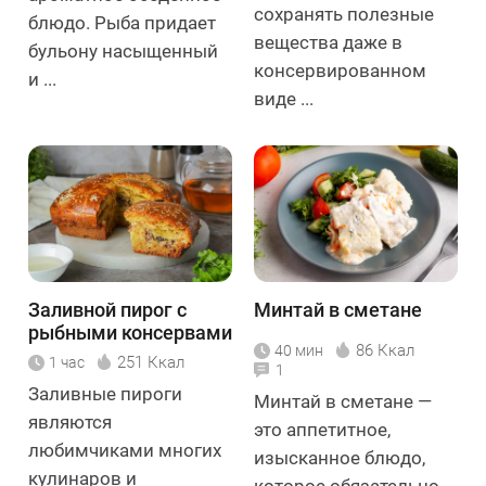
сохранять полезные
блюдо. Рыба придает
вещества даже в
бульону насыщенный
консервированном
и ...
виде ...
Заливной пирог с
Минтай в сметане
рыбными консервами
86 Ккал
40 мин
251 Ккал
1 час
1
Заливные пироги
Минтай в сметане —
являются
это аппетитное,
любимчиками многих
изысканное блюдо,
кулинаров и
которое обязательно