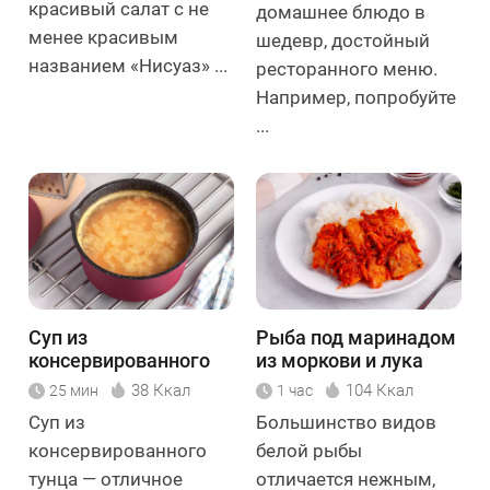
красивый салат с не
домашнее блюдо в
менее красивым
шедевр, достойный
названием «Нисуаз» ...
ресторанного меню.
Например, попробуйте
...
Суп из
Рыба под маринадом
консервированного
из моркови и лука
тунца
38 Ккал
104 Ккал
25 мин
1 час
Суп из
Большинство видов
консервированного
белой рыбы
тунца — отличное
отличается нежным,