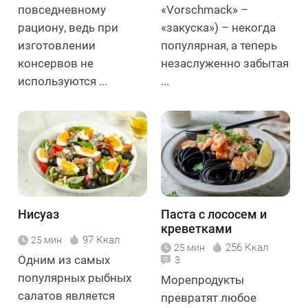
повседневному
«Vorschmack» –
рациону, ведь при
«закуска») – некогда
изготовлении
популярная, а теперь
консервов не
незаслуженно забытая
используются ...
...
Нисуаз
Паста с лососем и
креветками
97 Ккал
25 мин
256 Ккал
25 мин
Одним из самых
3
популярных рыбных
Морепродукты
салатов является
превратят любое