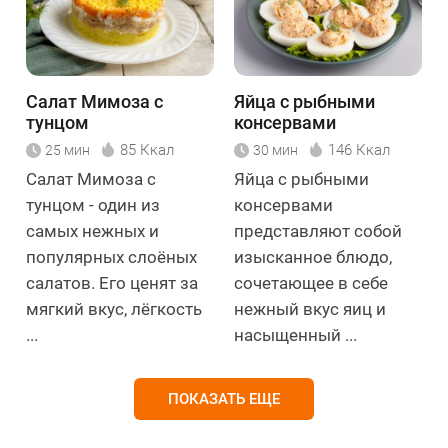
Салат Мимоза с
Яйца с рыбными
тунцом
консервами
85 Ккал
146 Ккал
25 мин
30 мин
Салат Мимоза с
Яйца с рыбными
тунцом - один из
консервами
самых нежных и
представляют собой
популярных слоёных
изысканное блюдо,
салатов. Его ценят за
сочетающее в себе
мягкий вкус, лёгкость
нежный вкус яиц и
...
насыщенный ...
ПОКАЗАТЬ ЕЩЕ