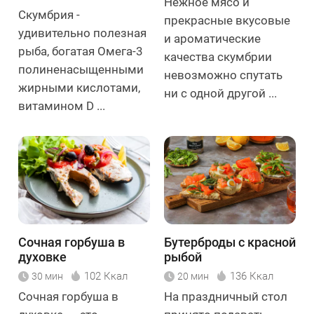
Нежное мясо и
Скумбрия -
прекрасные вкусовые
удивительно полезная
и ароматические
рыба, богатая Омега-3
качества скумбрии
полиненасыщенными
невозможно спутать
жирными кислотами,
ни с одной другой ...
витамином D ...
Сочная горбуша в
Бутерброды с красной
духовке
рыбой
102 Ккал
136 Ккал
30 мин
20 мин
Сочная горбуша в
На праздничный стол