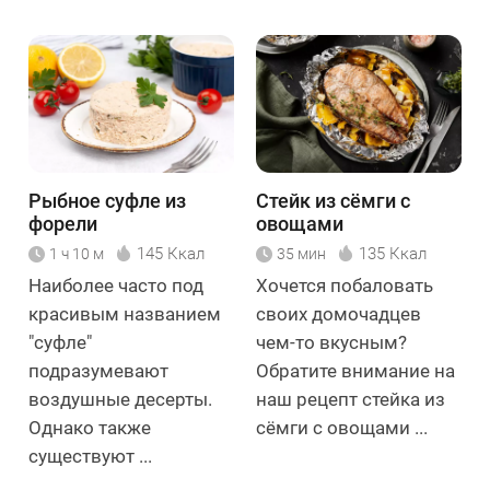
Рыбное суфле из
Стейк из сёмги с
форели
овощами
145 Ккал
135 Ккал
1 ч 10 м
35 мин
Наиболее часто под
Хочется побаловать
красивым названием
своих домочадцев
"суфле"
чем-то вкусным?
подразумевают
Обратите внимание на
воздушные десерты.
наш рецепт стейка из
Однако также
сёмги с овощами ...
существуют ...