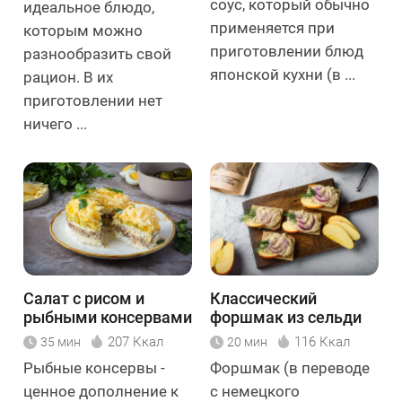
соус, который обычно
идеальное блюдо,
применяется при
которым можно
приготовлении блюд
разнообразить свой
японской кухни (в ...
рацион. В их
приготовлении нет
ничего ...
Салат с рисом и
Классический
рыбными консервами
форшмак из сельди
207 Ккал
116 Ккал
35 мин
20 мин
Рыбные консервы -
Форшмак (в переводе
ценное дополнение к
с немецкого