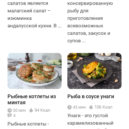
салатов является
консервированную
малагский салат –
рыбу для
изюминка
приготовления
андалусской кухни. В ...
всевозможных
салатов, закусок и
супов ...
Рыбные котлеты из
Рыба в соусе унаги
минтая
106 Ккал
45 мин
94 Ккал
30 мин
Унаги - это густой
4
карамелизованный
Рыбные котлеты -