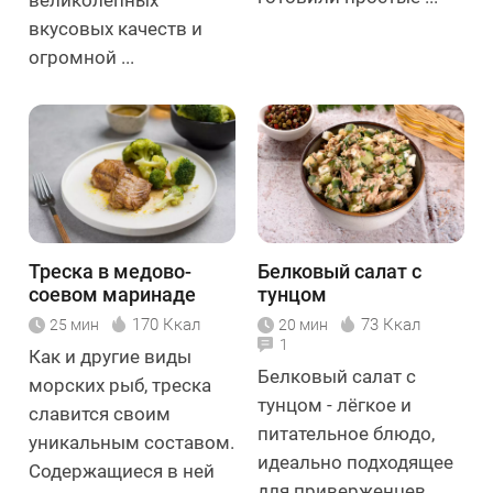
великолепных
вкусовых качеств и
огромной ...
Треска в медово-
Белковый салат с
соевом маринаде
тунцом
170 Ккал
73 Ккал
25 мин
20 мин
1
Как и другие виды
Белковый салат с
морских рыб, треска
тунцом - лёгкое и
славится своим
питательное блюдо,
уникальным составом.
идеально подходящее
Содержащиеся в ней
для приверженцев