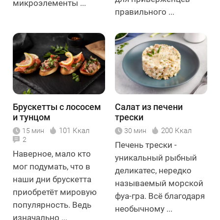
микроэлементы ...
правильного ...
Брускетты с лососем
Салат из печени
и тунцом
трески
101 Ккал
200 Ккал
15 мин
30 мин
2
Печень трески -
Наверное, мало кто
уникальный рыбный
мог подумать, что в
деликатес, нередко
наши дни брускетта
называемый морской
приобретёт мировую
фуа-гра. Всё благодаря
популярность. Ведь
необычному ...
изначально ...