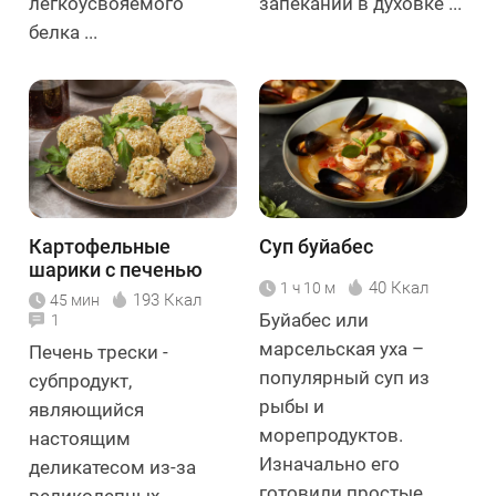
легкоусвояемого
запекании в духовке ...
белка ...
Картофельные
Суп буйабес
шарики с печенью
40 Ккал
1 ч 10 м
трески
193 Ккал
45 мин
Буйабес или
1
марсельская уха –
Печень трески -
популярный суп из
субпродукт,
рыбы и
являющийся
морепродуктов.
настоящим
Изначально его
деликатесом из-за
готовили простые ...