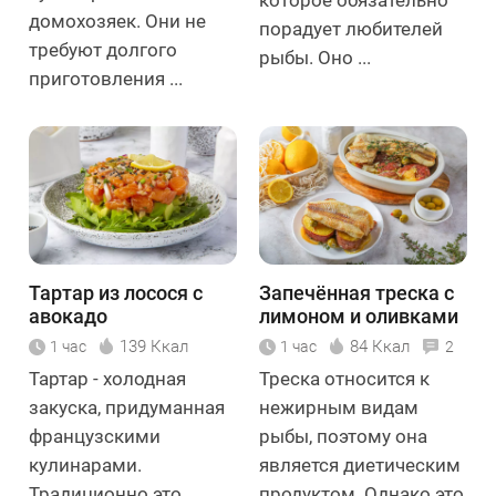
домохозяек. Они не
порадует любителей
требуют долгого
рыбы. Оно ...
приготовления ...
Тартар из лосося с
Запечённая треска с
авокадо
лимоном и оливками
139 Ккал
84 Ккал
1 час
1 час
2
Тартар - холодная
Треска относится к
закуска, придуманная
нежирным видам
французскими
рыбы, поэтому она
кулинарами.
является диетическим
Традиционно это
продуктом. Однако это