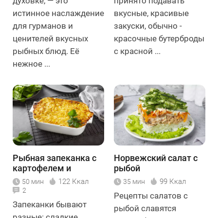
духовке, — это
принято подавать
истинное наслаждение
вкусные, красивые
для гурманов и
закуски, обычно -
ценителей вкусных
красочные бутерброды
рыбных блюд. Её
с красной ...
нежное ...
Рыбная запеканка с
Норвежский салат с
картофелем и
рыбой
шпинатом
122 Ккал
99 Ккал
50 мин
35 мин
2
Рецепты салатов с
Запеканки бывают
рыбой славятся
разные: сладкие,