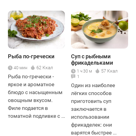
Рыба по-гречески
Суп с рыбными
фрикадельками
62 Ккал
40 мин
57 Ккал
1 ч 30 м
Рыба по-гречески -
1
яркое и ароматное
Один из наиболее
блюдо с насыщенным
лёгких способов
овощным вкусом.
приготовить суп
Филе подается в
заключается в
томатной подливке с ...
использовании
фрикаделек: они
варятся быстрее ...