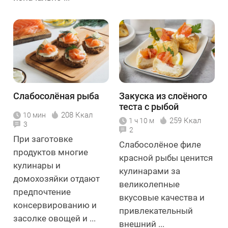
Слабосолёная рыба
Закуска из слоёного
теста с рыбой
208 Ккал
10 мин
259 Ккал
1 ч 10 м
3
2
При заготовке
Слабосолёное филе
продуктов многие
красной рыбы ценится
кулинары и
кулинарами за
домохозяйки отдают
великолепные
предпочтение
вкусовые качества и
консервированию и
привлекательный
засолке овощей и ...
внешний ...