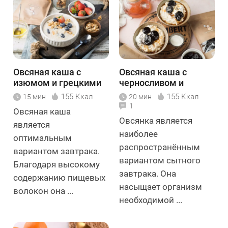
Овсяная каша с
Овсяная каша с
изюмом и грецкими
черносливом и
орехами
семенами чиа
155 Ккал
155 Ккал
15 мин
20 мин
1
Овсяная каша
Овсянка является
является
наиболее
оптимальным
распространённым
вариантом завтрака.
вариантом сытного
Благодаря высокому
завтрака. Она
содержанию пищевых
насыщает организм
волокон она ...
необходимой ...