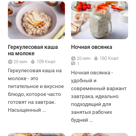
Геркулесовая каша
Ночная овсянка
на молоке
160 Ккал
20 мин
109 Ккал
20 мин
1
Геркулесовая каша на
Ночная овсянка -
молоке - это
удобный и
питательное и вкусное
современный вариант
блюдо, которое часто
завтрака, идеально
готовят на завтрак.
подходящий для
Насыщенный ...
занятых рабочих
будней ...