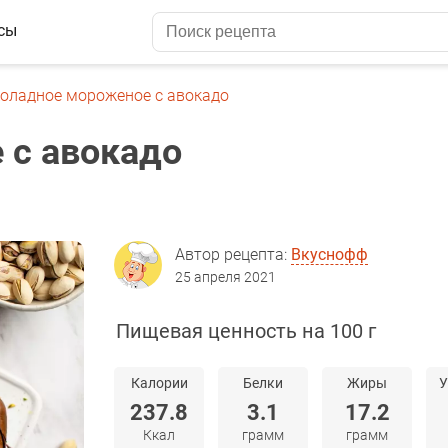
сы
оладное мороженое с авокадо
 с авокадо
Автор рецепта:
Вкуснофф
25 апреля 2021
Пищевая ценность на 100 г
Калории
Белки
Жиры
У
237.8
3.1
17.2
Ккал
грамм
грамм