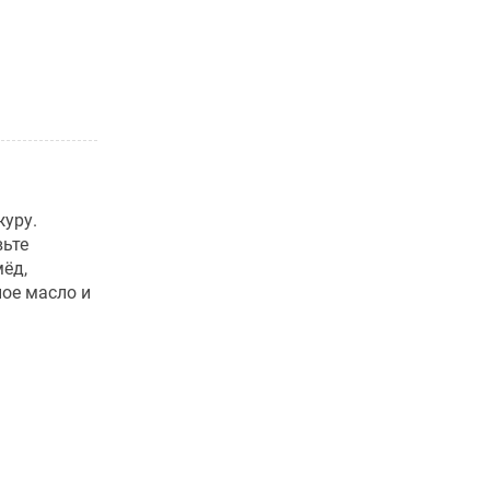
журу.
вьте
ёд,
ое масло и