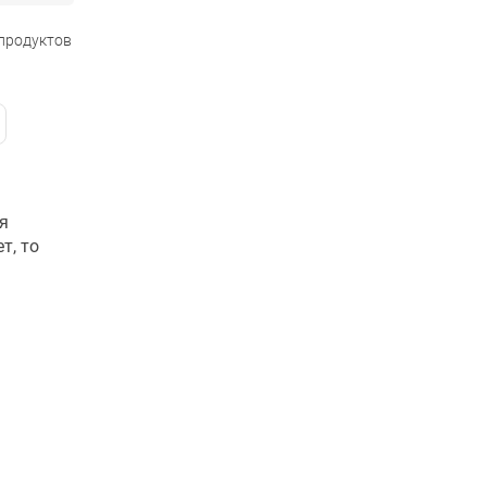
 продуктов
я
т, то