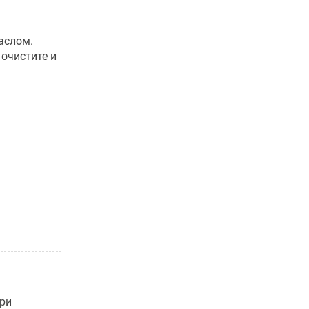
аслом.
 очистите и
при