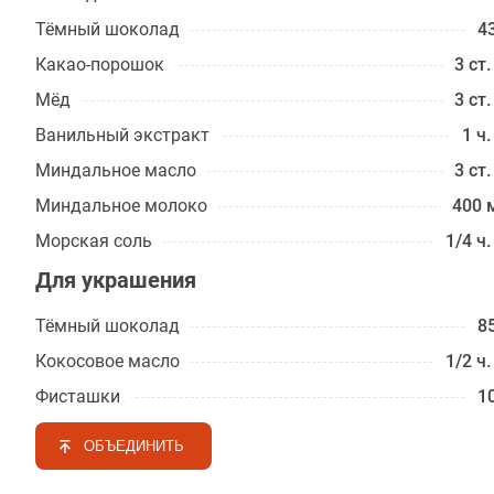
Тёмный шоколад
43
Какао-порошок
3 ст.
Мёд
3 ст.
Ванильный экстракт
1 ч.
Миндальное масло
3 ст.
Миндальное молоко
400 
Морская соль
1/4 ч.
Для украшения
Тёмный шоколад
85
Кокосовое масло
1/2 ч.
Фисташки
10
ОБЪЕДИНИТЬ