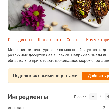
Ингредиенты
Шаги с фото
Советы
Комментарии
Маслянистая текстура и ненасыщенный вкус авокадо 
различных десертов без выпечки. Например, знали ли 
обязательно приготовьте шоколадное мороженое с ав
Поделитесь своими рецептами
Добавить 
Ингредиенты
4
Порции:
Авокадо
2 ш