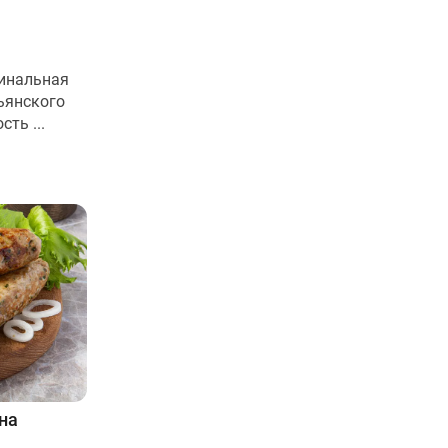
гинальная
ьянского
ть ...
на