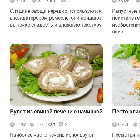
312 Ккал
2 часа
2
35 мин
Сладкие овощи нередко используются
Капустные 
в кондитерском ремесле: они придают
поистине г
выпечке сладость и влажную текстуру
изобретени
...
вкус ...
Рулет из свиной печени с начинкой
Песто кла
154 Ккал
1 час
2
6 мин
Наиболее часто печень используют
Несмотря на