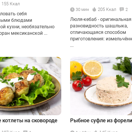
155 Ккал
205 Ккал
30 мин
2
ловать себя
Люля-кебаб - оригинальная
ными блюдами
разновидность шашлыка,
ой кухни, необязательно
отличающаяся способом
оран мексиканской ...
приготовления: измельчён
...
 котлеты на сковороде
Рыбное суфле из форел