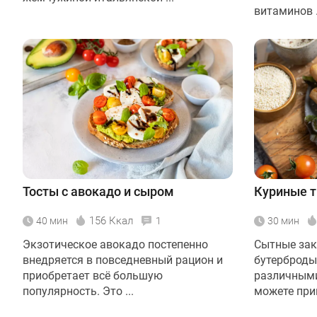
витаминов .
Тосты с авокадо и сыром
Куриные т
156 Ккал
40 мин
1
30 мин
Экзотическое авокадо постепенно
Сытные зак
внедряется в повседневный рацион и
бутерброды
приобретает всё большую
различными
популярность. Это ...
можете приг