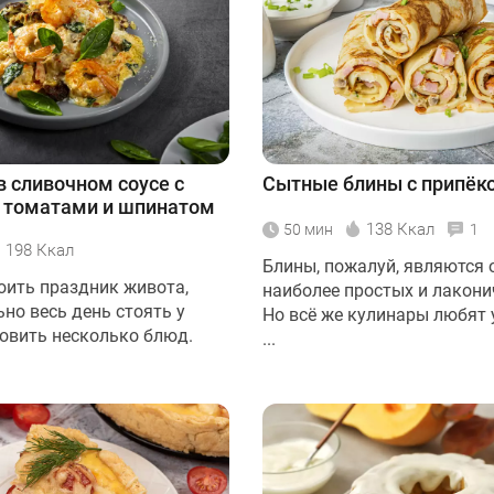
в сливочном соусе с
Сытные блины с припёк
 томатами и шпинатом
138 Ккал
50 мин
1
198 Ккал
Блины, пожалуй, являются 
оить праздник живота,
наиболее простых и лакон
но весь день стоять у
Но всё же кулинары любят
товить несколько блюд.
...