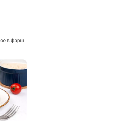
ное в фарш
и