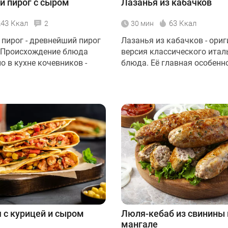
й пирог с сыром
Лазанья из кабачков
243 Ккал
63 Ккал
2
30 мин
 пирог - древнейший пирог
Лазанья из кабачков - ори
. Происхождение блюда
версия классического итал
о в кухне кочевников -
блюда. Её главная особеннос
 с курицей и сыром
Люля-кебаб из свинины 
мангале