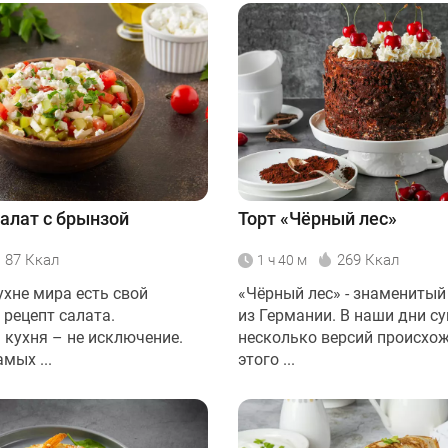
алат с брынзой
Торт «Чёрный лес»
87 Ккал
269 Ккал
1 ч 40 м
ухне мира есть свой
«Чёрный лес» - знаменитый
рецепт салата.
из Германии. В наши дни с
 кухня – не исключение.
несколько версий происхо
мых ...
этого ...