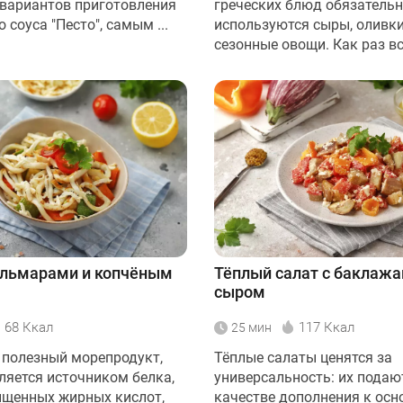
вариантов приготовления
греческих блюд обязатель
 соуса "Песто", самым ...
используются сыры, оливки
сезонные овощи. Как раз все
альмарами и копчёным
Тёплый салат с баклажа
сыром
68 Ккал
117 Ккал
25 мин
 полезный морепродукт,
Тёплые салаты ценятся за
ляется источником белка,
универсальность: их подаю
щенных жирных кислот,
качестве дополнения к ос