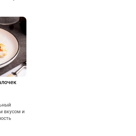
алочек
льный
м вкусом и
ность