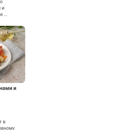
но
 и
 ...
нами и
т в
новному