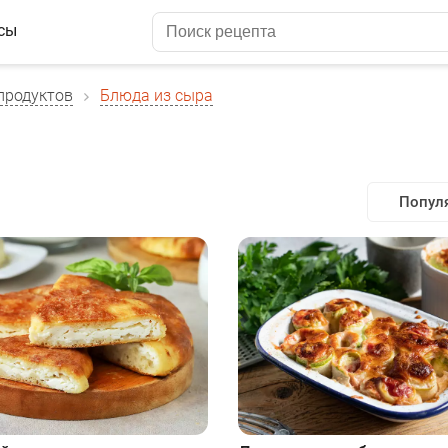
сы
продуктов
Блюда из сыра
Попул