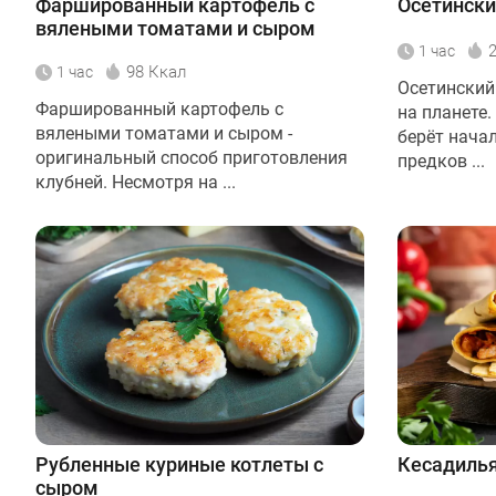
Фаршированный картофель с
Осетински
вялеными томатами и сыром
1 час
98 Ккал
1 час
Осетинский
Фаршированный картофель с
на планете
вялеными томатами и сыром -
берёт начал
оригинальный способ приготовления
предков ...
клубней. Несмотря на ...
Рубленные куриные котлеты c
Кесадилья
сыром