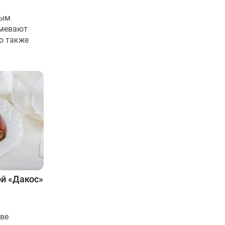
вым
умевают
о также
ой «Дакос»
ве