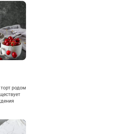
 торт родом
уществует
ждения