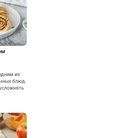
ом
одним из
ичных блюд.
 усложнять