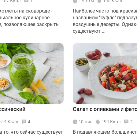
107 Ккал
145 Ккал
1
1 ч 10 м
котлеты на сковороде -
Наиболее часто под краси
ениальное кулинарное
названием "суфле" подраз
е, позволяющее раскрыть
воздушные десерты. Однак
существуют ...
ссический
Салат с оливками и фет
514 Ккал
194 Ккал
4
10 мин
2
 то, что сейчас существует
В подавляющем большинст