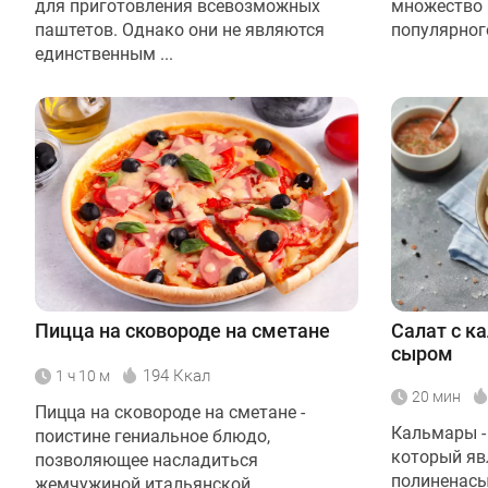
для приготовления всевозможных
множество 
паштетов. Однако они не являются
популярного
единственным ...
Пицца на сковороде на сметане
Салат с к
сыром
194 Ккал
1 ч 10 м
20 мин
Пицца на сковороде на сметане -
Кальмары -
поистине гениальное блюдо,
который яв
позволяющее насладиться
полиненасы
жемчужиной итальянской ...