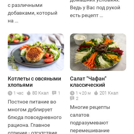
с различными
Ведь у Вас под рукой
добавками, который
есть рецепт ...
на ...
Котлеты с овсяными
Салат "Чафан"
хлопьями
классический
80 Ккал
201 Ккал
1 час
1
1 ч 20 м
2
Постное питание во
Многие рецепты
многом дублирует
салатов
блюда повседневного
подразумевают
рациона. Главное
перемешивание
отличие - отсутствие