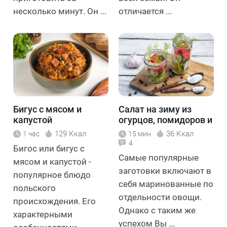
несколько минут. Он ...
отличается ...
Бигус с мясом и
Салат на зиму из
капустой
огурцов, помидоров и
перца
129 Ккал
36 Ккал
1 час
15 мин
4
Бигос или бигус с
Самые популярные
мясом и капустой -
заготовки включают в
популярное блюдо
себя маринованные по
польского
отдельности овощи.
происхождения. Его
Однако с таким же
характерными
успехом Вы ...