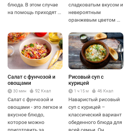
блюда. В этом случае
сладковатым вкусом и
на помощь приходят ...
невероятным
оранжевым цветом ...
Салат с фунчозой и
Рисовый суп с
овощами
курицей
92 Ккал
46 Ккал
30 мин
1 ч 15 м
Салат с фунчозой и
Наваристый рисовый
овощами - это легкое и
суп с курицей –
вкусное блюдо,
классический вариант
которое можно
обеденного блюда для
приготовить за
всей семьи. Он