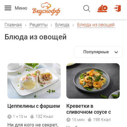
Меню
Главная
Рецепты
Блюда
Блюда из овощей
Блюда из овощей
Популярные
Цеппелины с фаршем
Креветки в
сливочном соусе с
132 Ккал
1 ч 10 м
вялеными томатами
198 Ккал
15 мин
и шпинатом
Ни для кого не секрет,