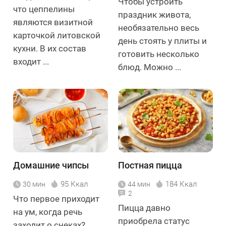
Чтобы устроить
что цеппелины
праздник живота,
являются визитной
необязательно весь
карточкой литовской
день стоять у плиты и
кухни. В их состав
готовить несколько
входит ...
блюд. Можно ...
Домашние чипсы
Постная пицца
95 Ккал
184 Ккал
30 мин
44 мин
2
Что первое приходит
Пицца давно
на ум, когда речь
приобрела статус
заходит о снеках?