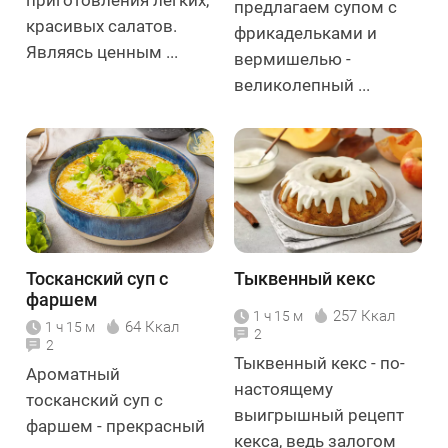
приготовления лёгких,
предлагаем супом с
красивых салатов.
фрикадельками и
Являясь ценным ...
вермишелью -
великолепный ...
Тосканский суп с
Тыквенный кекс
фаршем
257 Ккал
1 ч 15 м
64 Ккал
1 ч 15 м
2
2
Тыквенный кекс - по-
Ароматный
настоящему
тосканский суп с
выигрышный рецепт
фаршем - прекрасный
кекса, ведь залогом