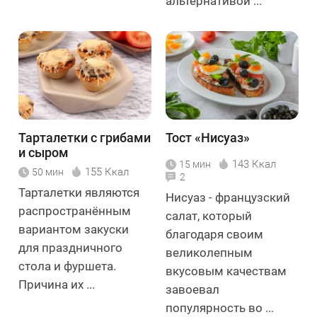
альтернативой ...
Тарталетки с грибами
Тост «Нисуаз»
и сыром
143 Ккал
15 мин
155 Ккал
50 мин
2
Тарталетки являются
Нисуаз - французский
распространённым
салат, который
вариантом закуски
благодаря своим
для праздничного
великолепным
стола и фуршета.
вкусовым качествам
Причина их ...
завоевал
популярность во ...