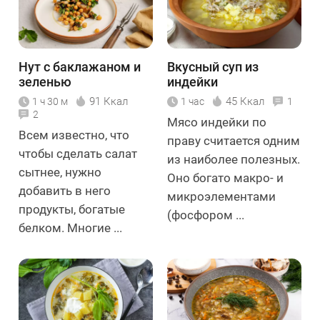
Нут с баклажаном и
Вкусный суп из
зеленью
индейки
91 Ккал
45 Ккал
1 ч 30 м
1 час
1
2
Мясо индейки по
Всем известно, что
праву считается одним
чтобы сделать салат
из наиболее полезных.
сытнее, нужно
Оно богато макро- и
добавить в него
микроэлементами
продукты, богатые
(фосфором ...
белком. Многие ...