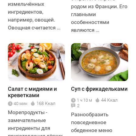
измельчённых
родом из Франции. Его
ингредиентов,
главными
например, овощей.
особенностями
Овощная считается ...
являются ...
Салат с мидиями и
Суп с фрикадельками
креветками
44 Ккал
1 ч 10 м
168 Ккал
40 мин
2
Морепродукты -
Разнообразить
замечательные
повседневное
ингредиенты для
обеденное меню