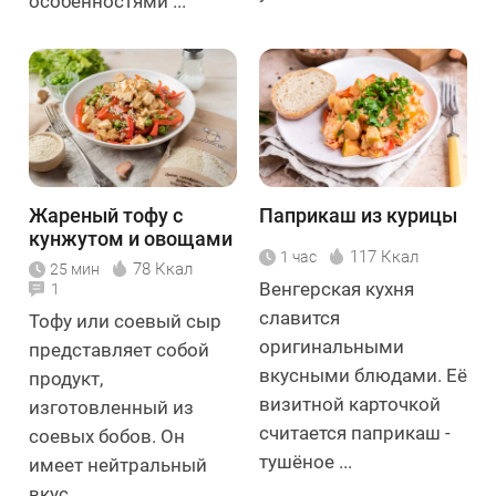
особенностями ...
Жареный тофу с
Паприкаш из курицы
кунжутом и овощами
117 Ккал
1 час
78 Ккал
25 мин
Венгерская кухня
1
славится
Тофу или соевый сыр
оригинальными
представляет собой
вкусными блюдами. Её
продукт,
визитной карточкой
изготовленный из
считается паприкаш -
соевых бобов. Он
тушёное ...
имеет нейтральный
вкус ...