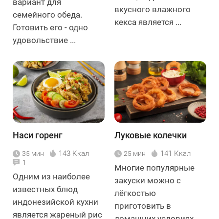
вариант для
вкусного влажного
семейного обеда.
кекса является ...
Готовить его - одно
удовольствие ...
Наси горенг
Луковые колечки
143 Ккал
141 Ккал
35 мин
25 мин
1
Многие популярные
Одним из наиболее
закуски можно с
известных блюд
лёгкостью
индонезийской кухни
приготовить в
является жареный рис
домашних условиях.