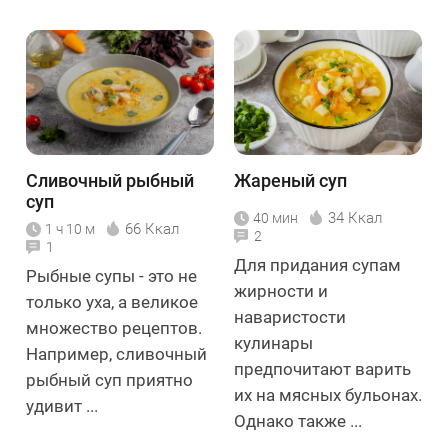
Сливочный рыбный
Жареный суп
суп
34 Ккал
40 мин
66 Ккал
1 ч 10 м
2
1
Для придания супам
Рыбные супы - это не
жирности и
только уха, а великое
наваристости
множество рецептов.
кулинары
Например, сливочный
предпочитают варить
рыбный суп приятно
их на мясных бульонах.
удивит ...
Однако также ...