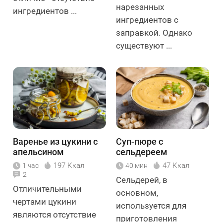
нарезанных
ингредиентов ...
ингредиентов с
заправкой. Однако
существуют ...
Варенье из цукини с
Суп-пюре с
апельсином
сельдереем
197 Ккал
47 Ккал
1 час
40 мин
2
Сельдерей, в
Отличительными
основном,
чертами цукини
используется для
являются отсутствие
приготовления