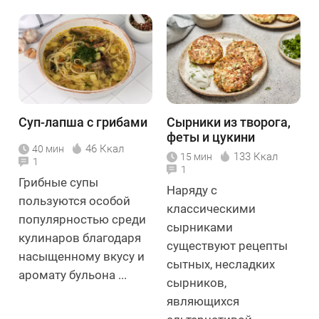
Суп-лапша с грибами
Сырники из творога,
феты и цукини
46 Ккал
40 мин
133 Ккал
15 мин
1
1
Грибные супы
Наряду с
пользуются особой
классическими
популярностью среди
сырниками
кулинаров благодаря
существуют рецепты
насыщенному вкусу и
сытных, несладких
аромату бульона ...
сырников,
являющихся