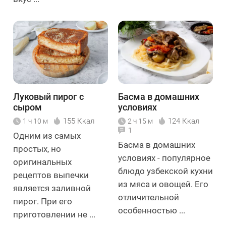
Луковый пирог с
Басма в домашних
сыром
условиях
155 Ккал
124 Ккал
1 ч 10 м
2 ч 15 м
1
Одним из самых
Басма в домашних
простых, но
условиях - популярное
оригинальных
блюдо узбекской кухни
рецептов выпечки
из мяса и овощей. Его
является заливной
отличительной
пирог. При его
особенностью ...
приготовлении не ...