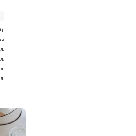
 г
ки
 л.
 л.
 л.
 л.