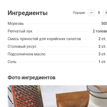
Ингредиенты
8
Порции:
Морковь
500
Репчатый лук
2 голов
Смесь пряностей для корейских салатов
2 ст.
Столовый уксус
2 ст.
Подсолнечное масло
3 ст.
Соль
1 ст.
Фото ингредиентов