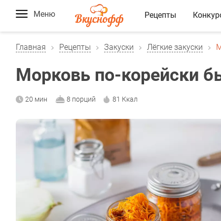
Меню
Рецепты
Конкур
Главная
Рецепты
Закуски
Лёгкие закуски
М
Морковь по-корейски б
20 мин
8 порций
81 Ккал