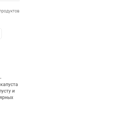
 продуктов
-
 капуста
пусту и
лярных