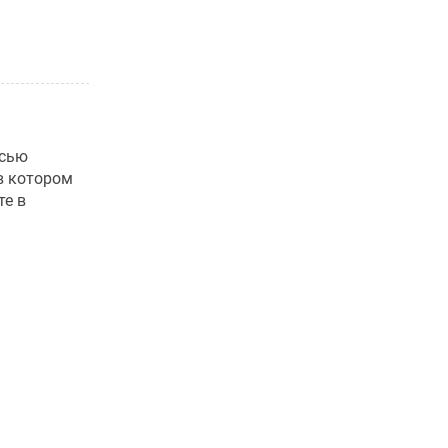
есью
в котором
те в