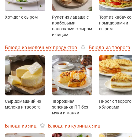
Хот-дог с сыром
Рулет из лаваша с
Торт из кабачков с
крабовыми
помидорами и
палочками с сыром
сыром
и яйцом
Блюда из молочных продуктов
Блюда из творога
Сыр домашний из
Творожная
Пирог с творогом 
молока и творога
запеканка ПП без
яблоками
муки и манки
Блюда из яиц
Блюда из куриных яиц