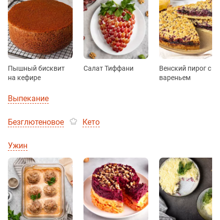
Пышный бисквит
Салат Тиффани
Венский пирог с
на кефире
вареньем
Выпекание
Безглютеновое
Кето
Ужин