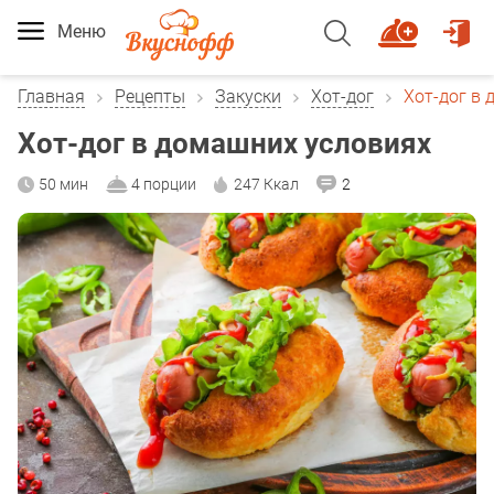
Меню
Главная
Рецепты
Закуски
Хот-дог
Хот-дог в
Хот-дог в домашних условиях
50 мин
4 порции
247 Ккал
2