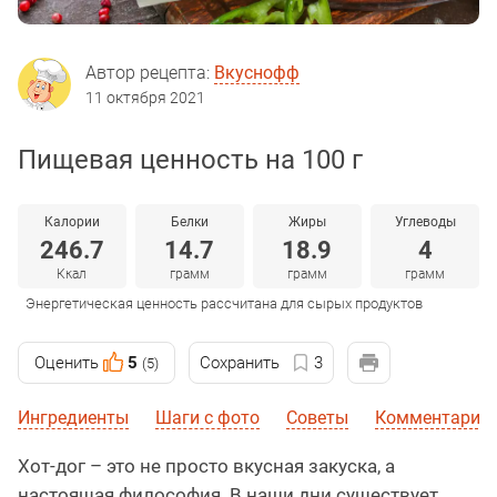
Автор рецепта:
Вкуснофф
11 октября 2021
Пищевая ценность на 100 г
Калории
Белки
Жиры
Углеводы
246.7
14.7
18.9
4
Ккал
грамм
грамм
грамм
Энергетическая ценность рассчитана для сырых продуктов
Оценить
5
Сохранить
3
(5)
Ингредиенты
Шаги с фото
Советы
Комментарии 
Хот-дог – это не просто вкусная закуска, а
настоящая философия. В наши дни существует