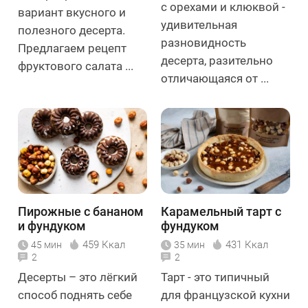
с орехами и клюквой -
вариант вкусного и
удивительная
полезного десерта.
разновидность
Предлагаем рецепт
десерта, разительно
фруктового салата ...
отличающаяся от ...
Пирожные с бананом
Карамельный тарт с
и фундуком
фундуком
459 Ккал
431 Ккал
45 мин
35 мин
2
2
Десерты – это лёгкий
Тарт - это типичный
способ поднять себе
для французской кухни