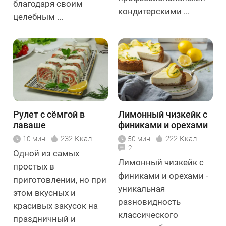
благодаря своим
кондитерскими ...
целебным ...
Рулет с сёмгой в
Лимонный чизкейк с
лаваше
финиками и орехами
232 Ккал
222 Ккал
10 мин
50 мин
2
Одной из самых
Лимонный чизкейк с
простых в
финиками и орехами -
приготовлении, но при
уникальная
этом вкусных и
разновидность
красивых закусок на
классического
праздничный и