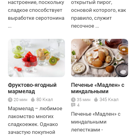
настроение, поскольку
открытый пирог,
сладкое способствует
основой которого, как
выработке серотонина
правило, служит
...
песочное ...
Фруктово-ягодный
Печенье «Мадлен» с
мармелад
миндальными
лепестками
80 Ккал
345 Ккал
20 мин
35 мин
4
Мармелад – любимое
Печенье «Мадлен» с
лакомство многих
миндальными
сладкоежек. Однако
лепестками -
зачастую покупной