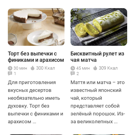
Торт без выпечки с
Бисквитный рулет из
финиками и арахисом
чая матча
300 Ккал
309 Ккал
30 мин
45 мин
1
2
Для приготовления
Маття или матча – это
вкусных десертов
известный японский
необязательно иметь
чай, который
духовку. Торт без
представляет собой
выпечки с финиками и
зелёный порошок. Из-
арахисом ...
за великолепных ...