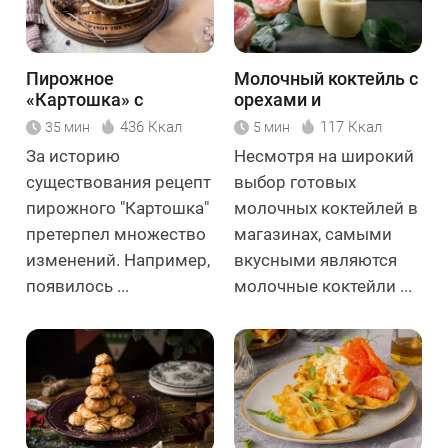
Пирожное
Молочный коктейль с
«Картошка» с
орехами и
миндалём
сухофруктами
436 Ккал
117 Ккал
35 мин
5 мин
За историю
Несмотря на широкий
существования рецепт
выбор готовых
пирожного "Картошка"
молочных коктейлей в
претерпел множество
магазинах, самыми
изменений. Например,
вкусными являются
появилось ...
молочные коктейли ...