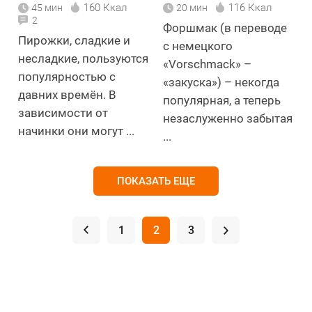
160 Ккал
116 Ккал
45 мин
20 мин
2
Форшмак (в переводе
Пирожки, сладкие и
с немецкого
несладкие, пользуются
«Vorschmack» –
популярностью с
«закуска») – некогда
давних времён. В
популярная, а теперь
зависимости от
незаслуженно забытая
начинки они могут ...
...
ПОКАЗАТЬ ЕЩЕ
.
1
2
3
.