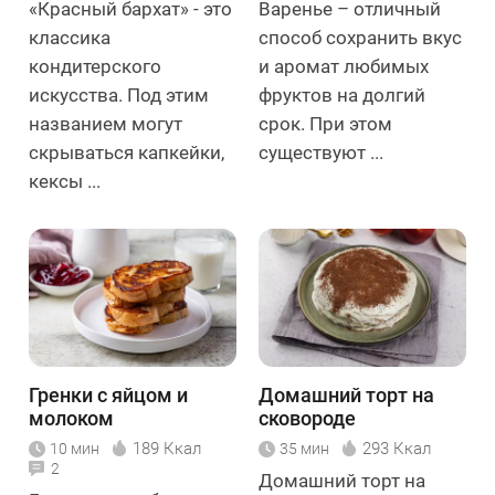
«Красный бархат» - это
Варенье – отличный
классика
способ сохранить вкус
кондитерского
и аромат любимых
искусства. Под этим
фруктов на долгий
названием могут
срок. При этом
скрываться капкейки,
существуют ...
кексы ...
Гренки с яйцом и
Домашний торт на
молоком
сковороде
189 Ккал
293 Ккал
10 мин
35 мин
2
Домашний торт на