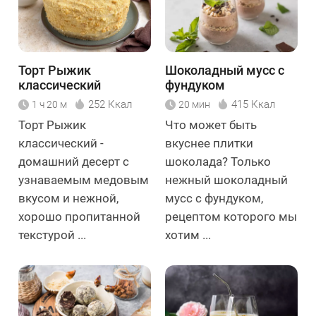
Торт Рыжик
Шоколадный мусс с
классический
фундуком
252 Ккал
415 Ккал
1 ч 20 м
20 мин
Торт Рыжик
Что может быть
классический -
вкуснее плитки
домашний десерт с
шоколада? Только
узнаваемым медовым
нежный шоколадный
вкусом и нежной,
мусс с фундуком,
хорошо пропитанной
рецептом которого мы
текстурой ...
хотим ...