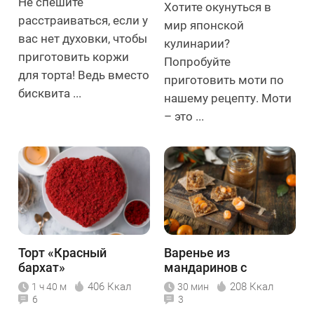
Не спешите
Хотите окунуться в
расстраиваться, если у
мир японской
вас нет духовки, чтобы
кулинарии?
приготовить коржи
Попробуйте
для торта! Ведь вместо
приготовить моти по
бисквита ...
нашему рецепту. Моти
– это ...
Торт «Красный
Варенье из
бархат»
мандаринов с
орехами
406 Ккал
208 Ккал
1 ч 40 м
30 мин
6
3