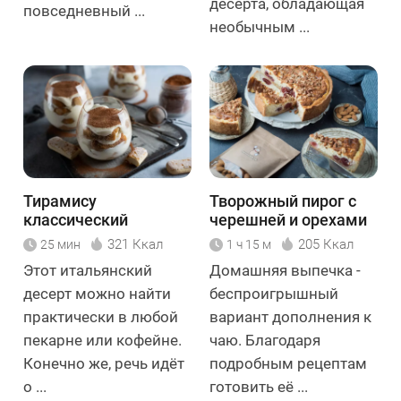
десерта, обладающая
повседневный ...
необычным ...
Тирамису
Творожный пирог с
классический
черешней и орехами
321 Ккал
205 Ккал
25 мин
1 ч 15 м
Этот итальянский
Домашняя выпечка -
десерт можно найти
беспроигрышный
практически в любой
вариант дополнения к
пекарне или кофейне.
чаю. Благодаря
Конечно же, речь идёт
подробным рецептам
о ...
готовить её ...