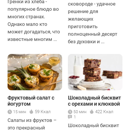
Гренки из хлеба -
сковороде - удачное
популярное блюдо во
решение для
многих странах.
желающих
Однако мало кто
приготовить
может догадаться, что
полноценный десерт
известные многим ...
без духовки и ...
Фруктовый салат с
Шоколадный бисквит
йогуртом
с орехами и клюквой
59 Ккал
422 Ккал
15 мин
50 мин
1
Салаты из фруктов –
Шоколадный бисквит
это прекрасный