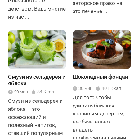
с беззаботным
авторское право на
детством. Ведь многие
это печенье ...
из нас ...
Смузи из сельдерея и
Шоколадный фондан
яблока
401 Ккал
30 мин
34 Ккал
20 мин
Для того чтобы
Смузи из сельдерея и
удивить близких
яблока — это
красивым десертом,
освежающий и
необязательно
полезный напиток,
владеть
ставший популярным
профессиональными