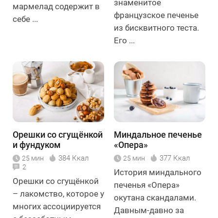
знаменитое
мармелад содержит в
французское печенье
себе ...
из бисквитного теста.
Его ...
Орешки со сгущёнкой
Миндальное печенье
и фундуком
«Опера»
384 Ккал
377 Ккал
25 мин
25 мин
2
История миндального
Орешки со сгущёнкой
печенья «Опера»
– лакомство, которое у
окутана скандалами.
многих ассоциируется
Давным-давно за