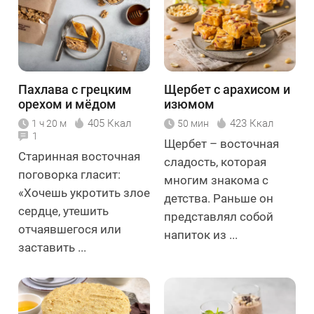
Пахлава с грецким
Щербет с арахисом и
орехом и мёдом
изюмом
405 Ккал
423 Ккал
1 ч 20 м
50 мин
1
Щербет – восточная
Старинная восточная
сладость, которая
поговорка гласит:
многим знакома с
«Хочешь укротить злое
детства. Раньше он
сердце, утешить
представлял собой
отчаявшегося или
напиток из ...
заставить ...