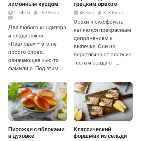
лимонным курдом
грецким орехом
190 Ккал
318 Ккал
2 ч 40 м
45 мин
1
Орехи и сухофрукты
Для любого кондитера
являются прекрасным
и сладкоежки
дополнением к
«Павлова» – это не
выпечке. Они не
просто слово,
перетягивают влагу из
означающее чью-то
теста и создают ...
фамилию. Под этим ...
Пирожки с яблоками
Классический
в духовке
форшмак из сельди