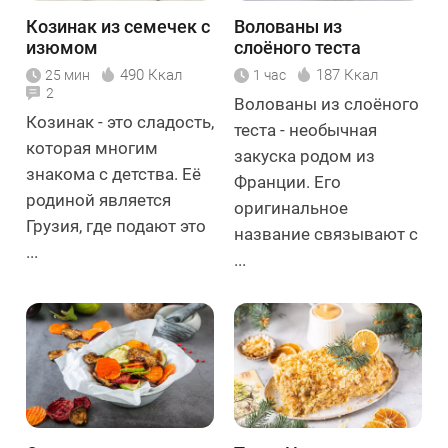
Козинак из семечек с
Волованы из
изюмом
слоёного теста
490 Ккал
187 Ккал
25 мин
1 час
2
Волованы из слоёного
Козинак - это сладость,
теста - необычная
которая многим
закуска родом из
знакома с детства. Её
Франции. Его
родиной является
оригинальное
Грузия, где подают это
название связывают с
...
...