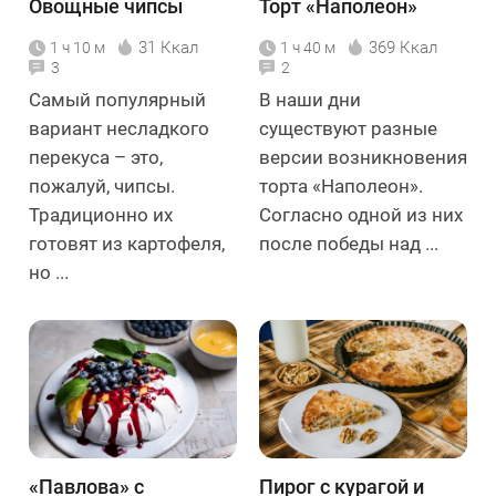
Овощные чипсы
Торт «Наполеон»
31 Ккал
369 Ккал
1 ч 10 м
1 ч 40 м
3
2
Самый популярный
В наши дни
вариант несладкого
существуют разные
перекуса – это,
версии возникновения
пожалуй, чипсы.
торта «Наполеон».
Традиционно их
Согласно одной из них
готовят из картофеля,
после победы над ...
но ...
«Павлова» с
Пирог с курагой и