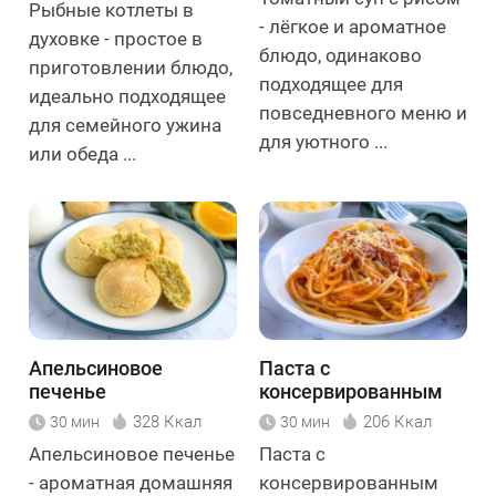
Рыбные котлеты в
- лёгкое и ароматное
духовке - простое в
блюдо, одинаково
приготовлении блюдо,
подходящее для
идеально подходящее
повседневного меню и
для семейного ужина
для уютного ...
или обеда ...
Апельсиновое
Паста с
печенье
консервированным
тунцом
328 Ккал
206 Ккал
30 мин
30 мин
Апельсиновое печенье
Паста с
- ароматная домашняя
консервированным