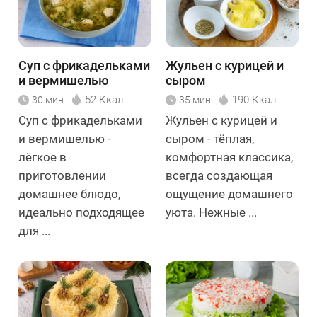
Суп с фрикадельками
Жульен с курицей и
и вермишелью
сыром
52 Ккал
190 Ккал
30 мин
35 мин
Суп с фрикадельками
Жульен с курицей и
и вермишелью -
сыром - тёплая,
лёгкое в
комфортная классика,
приготовлении
всегда создающая
домашнее блюдо,
ощущение домашнего
идеально подходящее
уюта. Нежные ...
для ...