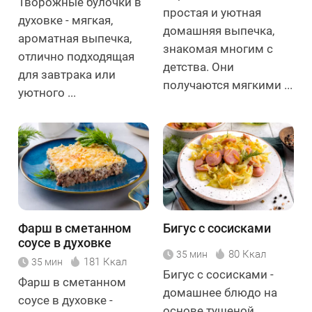
Творожные булочки в
простая и уютная
духовке - мягкая,
домашняя выпечка,
ароматная выпечка,
знакомая многим с
отлично подходящая
детства. Они
для завтрака или
получаются мягкими ...
уютного ...
Фарш в сметанном
Бигус с сосисками
соусе в духовке
80 Ккал
35 мин
181 Ккал
35 мин
Бигус с сосисками -
Фарш в сметанном
домашнее блюдо на
соусе в духовке -
основе тушеной