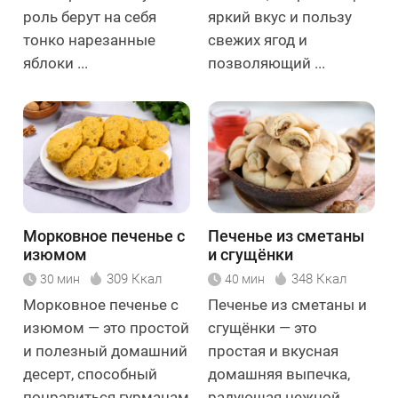
роль берут на себя
яркий вкус и пользу
тонко нарезанные
свежих ягод и
яблоки ...
позволяющий ...
Морковное печенье с
Печенье из сметаны
изюмом
и сгущёнки
309 Ккал
348 Ккал
30 мин
40 мин
Морковное печенье с
Печенье из сметаны и
изюмом — это простой
сгущёнки — это
и полезный домашний
простая и вкусная
десерт, способный
домашняя выпечка,
понравиться гурманам
радующая нежной