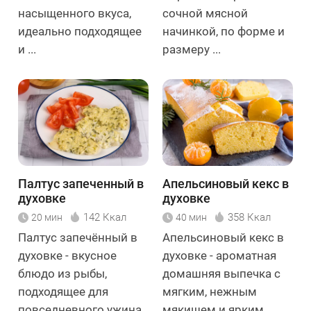
насыщенного вкуса,
сочной мясной
идеально подходящее
начинкой, по форме и
и ...
размеру ...
Палтус запеченный в
Апельсиновый кекс в
духовке
духовке
142 Ккал
358 Ккал
20 мин
40 мин
Палтус запечённый в
Апельсиновый кекс в
духовке - вкусное
духовке - ароматная
блюдо из рыбы,
домашняя выпечка с
подходящее для
мягким, нежным
повседневного ужина
мякишем и ярким