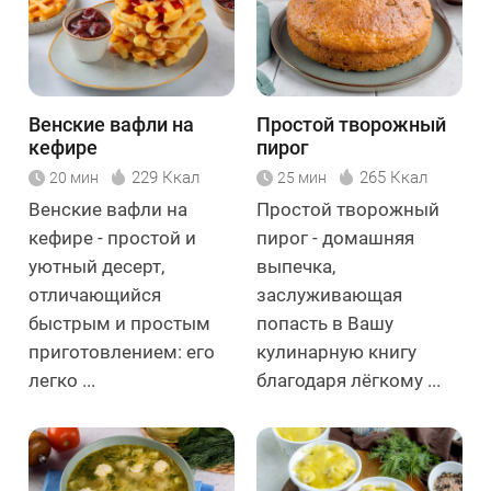
Венские вафли на
Простой творожный
кефире
пирог
229 Ккал
265 Ккал
20 мин
25 мин
Венские вафли на
Простой творожный
кефире - простой и
пирог - домашняя
уютный десерт,
выпечка,
отличающийся
заслуживающая
быстрым и простым
попасть в Вашу
приготовлением: его
кулинарную книгу
легко ...
благодаря лёгкому ...