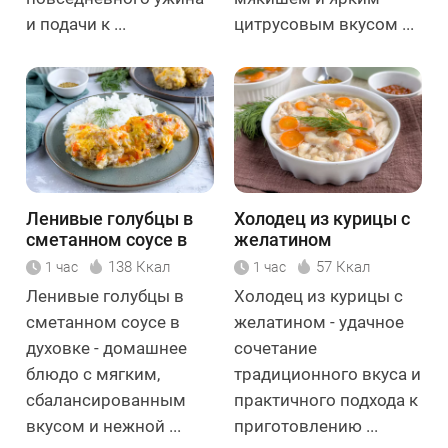
и подачи к ...
цитрусовым вкусом ...
Ленивые голубцы в
Холодец из курицы с
сметанном соусе в
желатином
духовке
138 Ккал
57 Ккал
1 час
1 час
Ленивые голубцы в
Холодец из курицы с
сметанном соусе в
желатином - удачное
духовке - домашнее
сочетание
блюдо с мягким,
традиционного вкуса и
сбалансированным
практичного подхода к
вкусом и нежной ...
приготовлению ...