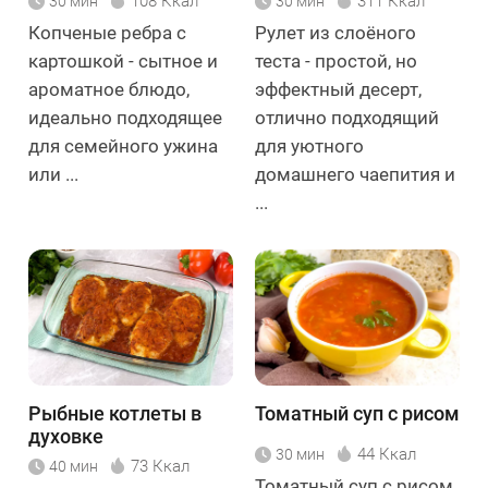
108 Ккал
311 Ккал
30 мин
30 мин
Копченые ребра с
Рулет из слоёного
картошкой - сытное и
теста - простой, но
ароматное блюдо,
эффектный десерт,
идеально подходящее
отлично подходящий
для семейного ужина
для уютного
или ...
домашнего чаепития и
...
Рыбные котлеты в
Томатный суп с рисом
духовке
44 Ккал
30 мин
73 Ккал
40 мин
Томатный суп с рисом