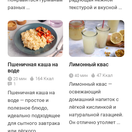
разных ...
текстурой и вкусной ...
Пшеничная каша на
Лимонный квас
воде
47 Ккал
40 мин
164 Ккал
20 мин
Лимонный квас —
1
освежающий
Пшеничная каша на
домашний напиток с
воде — простое и
лёгкой кислинкой и
полезное блюдо,
натуральной газацией.
идеально подходящее
Он отлично утоляет ...
для сытного завтрака
или лёгкого ...