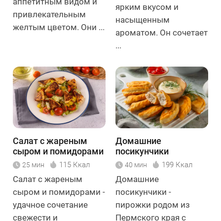
аппетитным видом и
ярким вкусом и
привлекательным
насыщенным
желтым цветом. Они ...
ароматом. Он сочетает
...
Салат с жареным
Домашние
сыром и помидорами
посикунчики
115 Ккал
199 Ккал
25 мин
40 мин
Салат с жареным
Домашние
сыром и помидорами -
посикунчики -
удачное сочетание
пирожки родом из
свежести и
Пермского края с