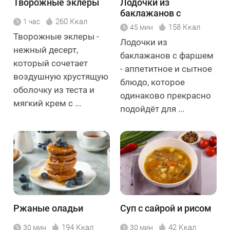
Творожные эклеры
Лодочки из
баклажанов с
260 Ккал
1 час
фаршем
158 Ккал
45 мин
Творожные эклеры -
Лодочки из
нежный десерт,
баклажанов с фаршем
который сочетает
- аппетитное и сытное
воздушную хрустящую
блюдо, которое
оболочку из теста и
одинаково прекрасно
мягкий крем с ...
подойдёт для ...
Ржаные оладьи
Суп с сайрой и рисом
194 Ккал
42 Ккал
30 мин
30 мин