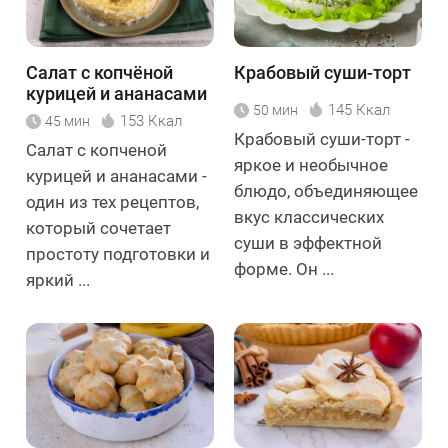
Салат с копчёной
Крабовый суши-торт
курицей и ананасами
145 Ккал
50 мин
153 Ккал
45 мин
Крабовый суши-торт -
Салат с копченой
яркое и необычное
курицей и ананасами -
блюдо, объединяющее
один из тех рецептов,
вкус классических
который сочетает
суши в эффектной
простоту подготовки и
форме. Он ...
яркий ...