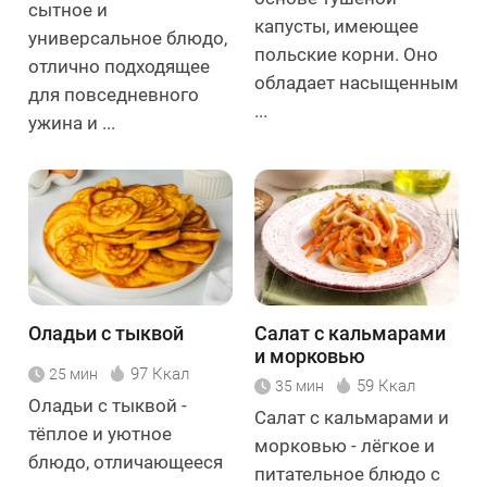
сытное и
капусты, имеющее
универсальное блюдо,
польские корни. Оно
отлично подходящее
обладает насыщенным
для повседневного
...
ужина и ...
Оладьи с тыквой
Салат с кальмарами
и морковью
97 Ккал
25 мин
59 Ккал
35 мин
Оладьи с тыквой -
Салат с кальмарами и
тёплое и уютное
морковью - лёгкое и
блюдо, отличающееся
питательное блюдо с