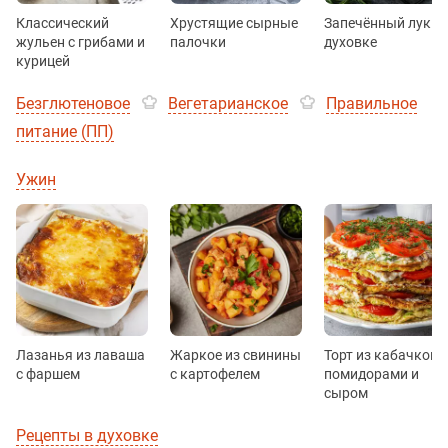
Классический
Хрустящие сырные
Запечённый лук в
жульен с грибами и
палочки
духовке
курицей
Безглютеновое
Вегетарианское
Правильное
питание (ПП)
Ужин
Лазанья из лаваша
Жаркое из свинины
Торт из кабачков с
с фаршем
с картофелем
помидорами и
сыром
Рецепты в духовке