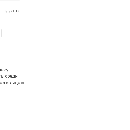
 продуктов
инку
ть среди
ой и яйцом.