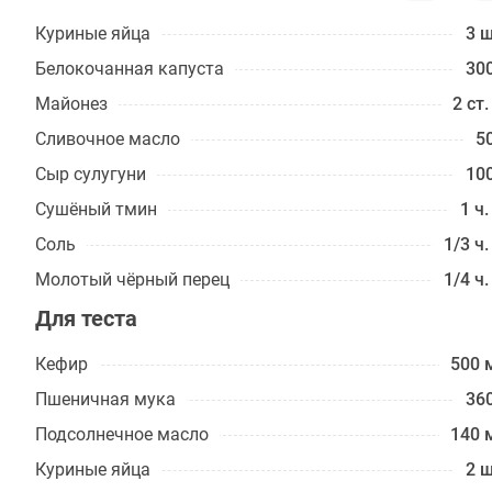
Куриные яйца
3 ш
Белокоча­нная капуста
300
Майонез
2 ст.
Сливочное масло
50
Сыр сулугуни
100
Сушёный тмин
1 ч.
Соль
1/3 ч.
Молотый чёрный перец
1/4 ч.
Для теста
Кефир
500 
Пшеничная мука
360
Подсолнечное масло
140 
Куриные яйца
2 ш