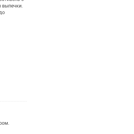
 выпечки.
до
ром.