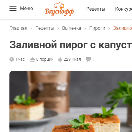
Меню
Рецепты
Конкур
Главная
Рецепты
Выпечка
Пироги
Заливно
Заливной пирог с капус
1 час
8 порций
229 Ккал
1