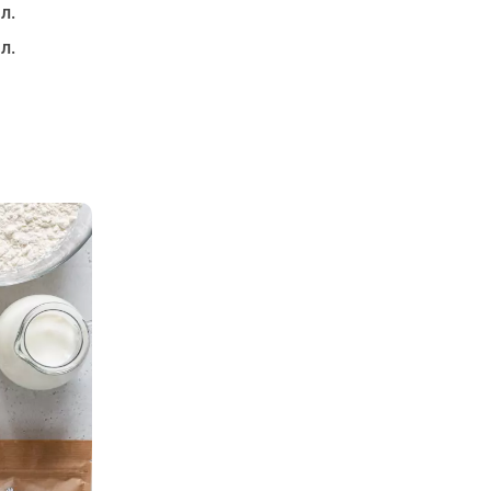
 л.
 л.