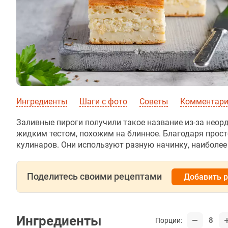
Ингредиенты
Шаги с фото
Советы
Комментарии
Заливные пироги получили такое название из-за неор
жидким тестом, похожим на блинное. Благодаря прос
кулинаров. Они используют разную начинку, наиболее 
Поделитесь своими рецептами
Добавить 
Ингредиенты
8
Порции: