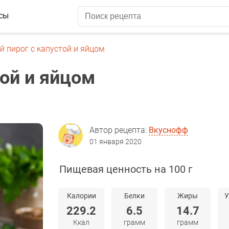
сы
й пирог с капустой и яйцом
той и яйцом
Автор рецепта:
Вкуснофф
01 января 2020
Пищевая ценность на 100 г
Калории
Белки
Жиры
У
229.2
6.5
14.7
Ккал
грамм
грамм