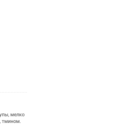
лупы, мелко
, тмином.