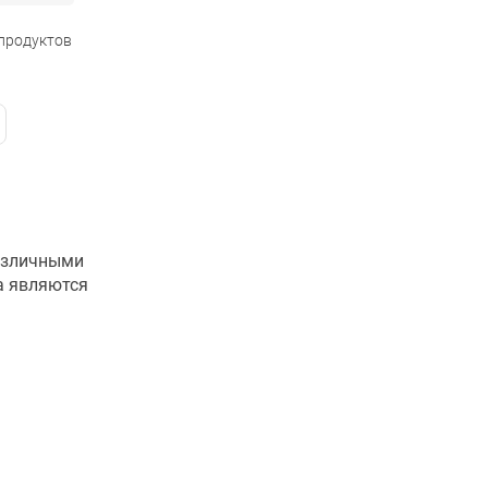
 продуктов
различными
а являются