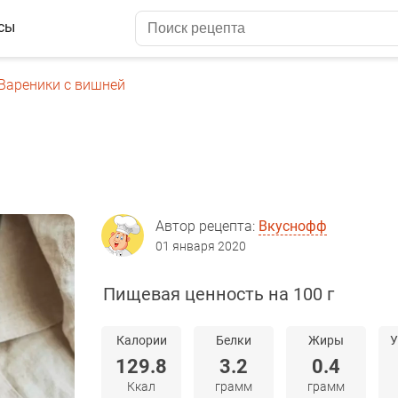
сы
Вареники с вишней
Автор рецепта:
Вкуснофф
01 января 2020
Пищевая ценность на 100 г
Калории
Белки
Жиры
У
129.8
3.2
0.4
Ккал
грамм
грамм