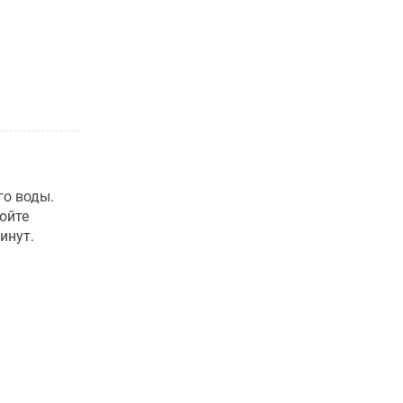
го воды.
ойте
инут.