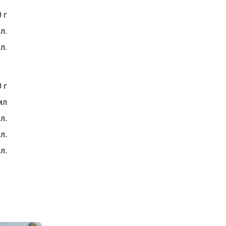
 г
 л.
 л.
 г
мл
 л.
 л.
 л.