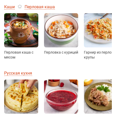
Каши
Перловая каша
Перловая каша с
Перловка с курицей
Гарнир из перлово
мясом
крупы
Русская кухня