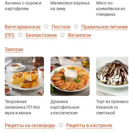
Хычины с сыром и
Малиновое варенье
Мясо по-
картофелем
на зиму
кремлёвски из
говядины
Вегетарианское
Постное
Правильное питание
(ПП)
Безлактозное
Веганское
Завтрак
Творожная
Драники
Торт из пряников 
запеканка ПП без
картофельные
бананов со
муки и манки
классические
сметаной
Рецепты на сковороде
Рецепты в кастрюле