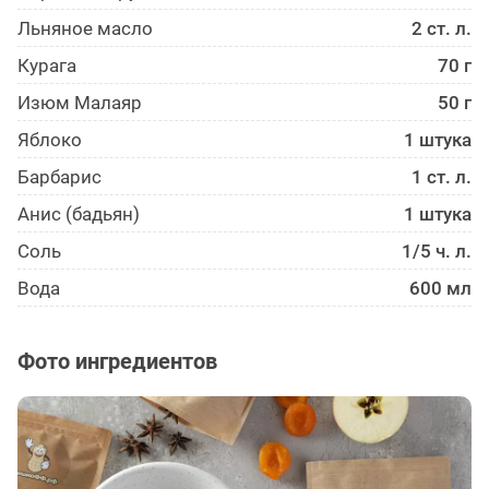
Льняное масло
2 ст. л.
Курага
70 г
Изюм Малаяр
50 г
Яблоко
1 штука
Барбарис
1 ст. л.
Анис (бадьян)
1 штука
Соль
1/5 ч. л.
Вода
600 мл
Фото ингредиентов