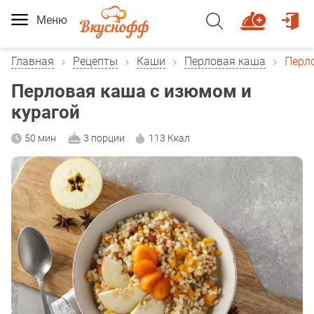
Меню
Главная
Рецепты
Каши
Перловая каша
Перл
Перловая каша с изюмом и
курагой
50 мин
3 порции
113 Ккал