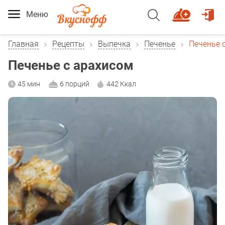
Меню
Главная
Рецепты
Выпечка
Печенье
Печенье 
Печенье с арахисом
45 мин
6 порций
442 Ккал