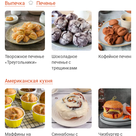
Выпечка
Печенье
Творожное печенье
Шоколадное
Кофейное печенье
«Треугольники»
печенье с
трещинками
Американская кухня
Маффины на
Синнабоны с
Чизбургер с