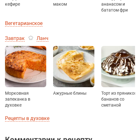
кефире
маком
ананасом и
бататом фри
Вегетарианское
Завтрак
Ланч
Морковная
Ажурные блины
Торт из пряников 
запеканка в
бананов со
духовке
сметаной
Рецепты в духовке
Комментарии к рецепту