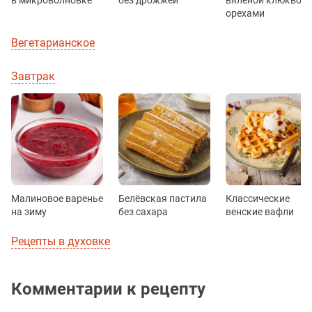
в микроволновке
без дрожжей
вяленой клюквой 
орехами
Вегетарианское
Завтрак
Малиновое варенье
Белёвская пастила
Классические
на зиму
без сахара
венские вафли
Рецепты в духовке
Комментарии к рецепту